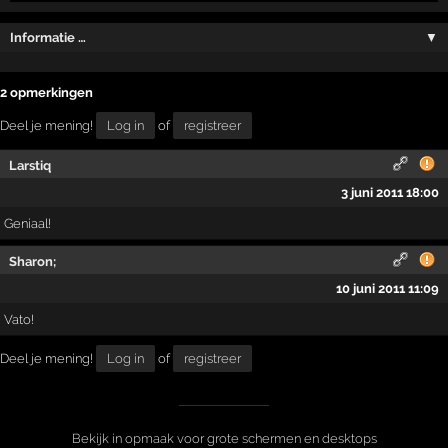
Informatie …
▼
2 opmerkingen
Deel je mening!
Log in
of
registreer
Larstiq
3 juni 2011 18:00
Geniaal!
Sharon;
10 juni 2011 11:09
Vato!
Deel je mening!
Log in
of
registreer
Bekijk in opmaak voor grote schermen en desktops