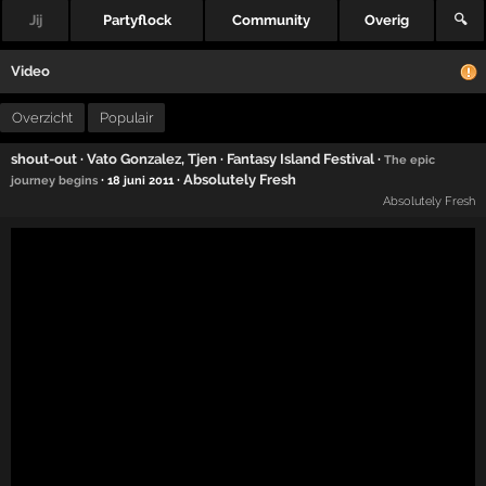
Jij
Partyflock
Community
Overig
🔍
Video
Overzicht
Populair
shout-out
·
Vato Gonzalez
,
Tjen
·
Fantasy Island Festival
·
The epic
·
·
Absolutely Fresh
journey begins
18 juni 2011
Absolutely Fresh