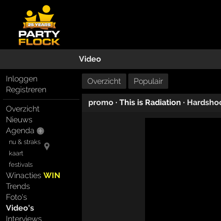
Video
Inloggen
Overzicht
Populair
Registreren
promo
· This is Radiation ·
Hardshoc
Overzicht
Nieuws
Agenda
nu & straks
kaart
festivals
Winacties
WIN
Trends
Foto's
Video's
Interviews