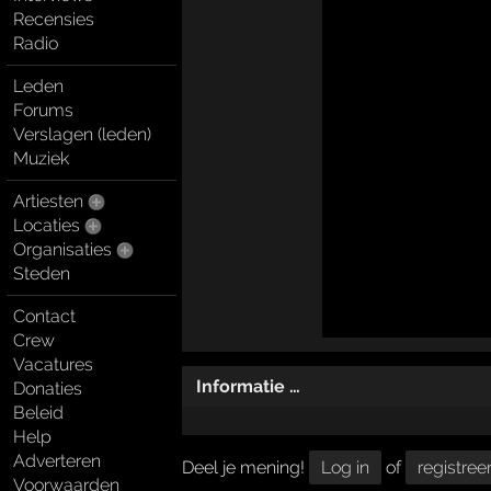
Recensies
Radio
Leden
Forums
Verslagen (leden)
Muziek
Artiesten
Locaties
Organisaties
Steden
Contact
Crew
Vacatures
Informatie …
Donaties
Beleid
Help
Adverteren
Deel je mening!
Log in
of
registree
Voorwaarden