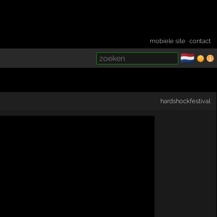
mobiele site
·
contact
🇳🇱
­
hardshockfestival