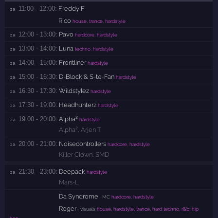
11:00 - 12:00:
Freddy F
za 
Rico
house, trance, hardstyle
12:00 - 13:00:
Pavo
za 
hardcore, hardstyle
13:00 - 14:00:
Luna
za 
techno, hardstyle
14:00 - 15:00:
Frontliner
za 
hardstyle
15:00 - 16:30:
D-Block & S-te-Fan
za 
hardstyle
16:30 - 17:30:
Wildstylez
za 
hardstyle
17:30 - 19:00:
Headhunterz
za 
hardstyle
19:00 - 20:00:
Alpha²
za 
hardstyle
Alpha²
,
Arjen T
20:00 - 21:00:
Noisecontrollers
za 
hardcore, hardstyle
Killer Clown
,
SMD
21:30 - 23:00:
Deepack
za 
hardstyle
Mars-L
Da Syndrome
· MC
hardcore, hardstyle
Roger
· visuals
house, hardstyle, trance, hard techno, r&b, hip
hop