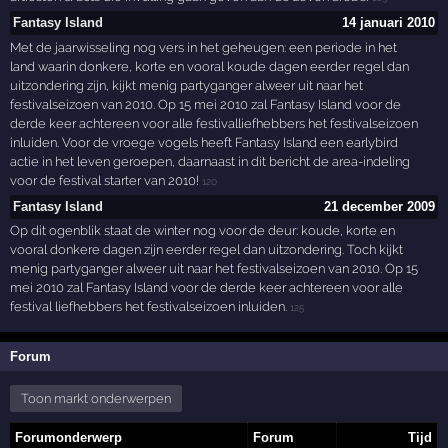
Fantasy Island
14 januari 2010
Met de jaarwisseling nog vers in het geheugen: een periode in het
land waarin donkere, korte en vooral koude dagen eerder regel dan
uitzondering zijn, kijkt menig partyganger alweer uit naar het
festivalseizoen van 2010. Op 15 mei 2010 zal Fantasy Island voor de
derde keer achtereen voor alle festivalliefhebbers het festivalseizoen
inluiden. Voor de vroege vogels heeft Fantasy Island een earlybird
actie in het leven geroepen, daarnaast in dit bericht de area-indeling
voor de festival starter van 2010!
120
Fantasy Island
21 december 2009
Op dit ogenblik staat de winter nog voor de deur: koude, korte en
vooral donkere dagen zijn eerder regel dan uitzondering. Toch kijkt
menig partyganger alweer uit naar het festivalseizoen van 2010. Op 15
mei 2010 zal Fantasy Island voor de derde keer achtereen voor alle
festival liefhebbers het festivalseizoen inluiden.
125
Forum
Toon markt onderwerpen
Forumonderwerp
Forum
Tijd