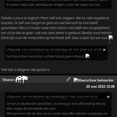
Er waren natuurlijk wel blauwe dingen, maar wij zagen ze niet.
Goede cursus en logisch. Moet zelf ook zeggen, dat na vele negatieve
reacties, ik zelf ook begon te geloven dat het echt te kort heeft
geschoten. Niks is minder waar mijn inziens. Het blijft een mogelijkheid
om uit je dak te gaan, wat ook zeer zeker is gebeurt. Beetje oost Indisch
blind zijn voor de minpunten op het feest zelf, daar is later tijd zat voor
Uitspraak
van verwijderd op donderdag 20 mei 2010 om 10:26:
▶
Een boel dure woorden, echter totaal geen inhoud.
Wat telt is datgene dat gelukt is
Sharon
20 mei 2010 15:08
Uitspraak
van verwijderd op maandag 17 mei 2010 om 12:22:
▶
Je kon je bluetooth aanzetten, zo kreeg je een afbeelding die bij
elke stage de timetable liet zien
Wel jammer dat ze dat van te voren niet effe hebben aangegeven,