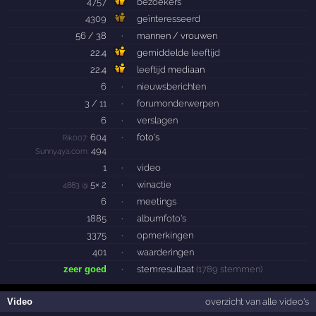
4757
bezoekers
4309
geïnteresseerd
56 / 38
·
mannen / vrouwen
22.4
gemiddelde
leeftijd
22.4
leeftijd
mediaan
6
·
nieuwsberichten
3 / 11
·
forumonderwerpen
6
·
verslagen
604
·
foto's
Rik007:
494
Sunny4ya.com:
1
·
video
5× 2
·
winactie
4883 @
6
·
meetings
1885
·
albumfoto's
3375
·
opmerkingen
401
·
waarderingen
zeer goed
·
stemresultaat
(1789 stemmen)
Video
overzicht van alle video's