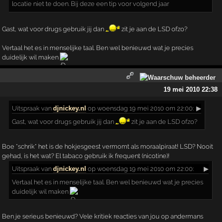
locatie niet te doen. Bij deze een tip voor volgend jaar
Gast, wat voor drugs gebruik jij dan
zit je aan de LSD ofzo?
Vertaal het es in menselijke taal. Ben wel benieuwd wat je precies
duidelijk wil maken
19 mei 2010 22:38
Uitspraak
van
djnickey.nl
op woensdag 19 mei 2010 om 22:00:
▶
Gast, wat voor drugs gebruik jij dan
zit je aan de LSD ofzo?
Boe *schrik* het is de hokjesgeest vermomt als moraalpiraat! LSD? Nooit
gehad, is het wat? El tabaco gebruik ik frequent (nicotine)!
Uitspraak
van
djnickey.nl
op woensdag 19 mei 2010 om 22:00:
▶
Vertaal het es in menselijke taal. Ben wel benieuwd wat je precies
duidelijk wil maken
Ben je serieus benieuwd? Vele kritiek reacties van jou op andermans