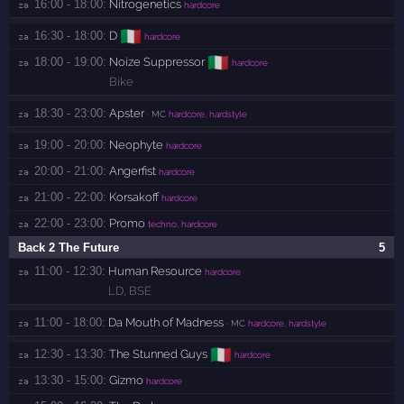
16:00 - 18:00:
Nitrogenetics
za 
hardcore
🇮🇹
16:30 - 18:00:
D
za 
hardcore
🇮🇹
18:00 - 19:00:
Noize Suppressor
za 
hardcore
Bike
18:30 - 23:00:
Apster
za 
· MC
hardcore, hardstyle
19:00 - 20:00:
Neophyte
za 
hardcore
20:00 - 21:00:
Angerfist
za 
hardcore
21:00 - 22:00:
Korsakoff
za 
hardcore
22:00 - 23:00:
Promo
za 
techno, hardcore
Back 2 The Future
5
11:00 - 12:30:
Human Resource
za 
hardcore
LD
,
BSE
11:00 - 18:00:
Da Mouth of Madness
za 
· MC
hardcore, hardstyle
🇮🇹
12:30 - 13:30:
The Stunned Guys
za 
hardcore
13:30 - 15:00:
Gizmo
za 
hardcore