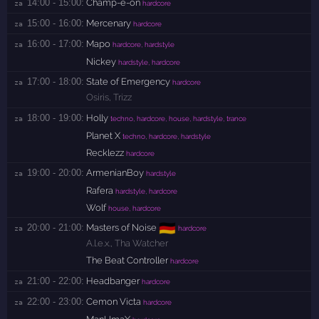
14:00 - 15:00:
Champ-e-on
za 
hardcore
15:00 - 16:00:
Mercenary
za 
hardcore
16:00 - 17:00:
Mapo
za 
hardcore, hardstyle
Nickey
hardstyle, hardcore
17:00 - 18:00:
State of Emergency
za 
hardcore
Osiris
,
Trizz
18:00 - 19:00:
Holly
za 
techno, hardcore, house, hardstyle, trance
Planet X
techno, hardcore, hardstyle
Recklezz
hardcore
19:00 - 20:00:
ArmenianBoy
za 
hardstyle
Rafera
hardstyle, hardcore
Wolf
house, hardcore
🇩🇪
20:00 - 21:00:
Masters of Noise
za 
hardcore
A.l.e.x.
,
Tha Watcher
The Beat Controller
hardcore
21:00 - 22:00:
Headbanger
za 
hardcore
22:00 - 23:00:
Cemon Victa
za 
hardcore