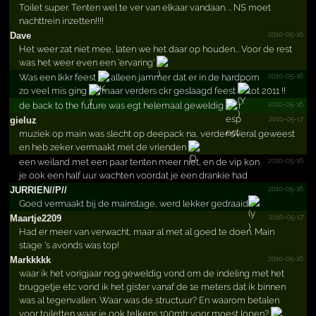
Toilet super. Tenten wel te ver van elkaar vandaan. .. NS moet
nachttrein inzetten!!!!
2010-05-16
Dave
Het weer zat niet mee, laten we het daar op houden... Voor de rest
was het weer even een 'ervaring'
2010-05-16
Was een lkkr feest
alleen jammer dat er in de hardporn
zo veel mis ging
maar verders ckr geslaagd feest
tot 2011 !!
2010-05-16
de back to the future was egt helemaal geweldig
2010-05-17
gieluz
muziek op main was slecht op deepack na, verder overal geweest
en heb zeker vermaakt met de vrienden
2010-05-16
een weiland met een paar tenten meer niet, en de vip kon
je ook een half uur wachten voordat je een drankie had
2010-05-16
JURRIEN//P//
Goed vermaakt bij de mainstage, werd lekker gedraaid
2010-05-17
Maartje2209
Had er meer van verwacht, maar al met al goed te doen. Main
stage 's avonds was top!
2010-05-16
Markkkkk
waar ik het vorigjaar nog geweldig vond om de indeling met het
bruggetje etc vond ik het gister vanaf de 1e meters dat ik binnen
was al tegenvallen. Waar was de structuur? En waarom betalen
voor toiletten waar je ook telkens 100mtr voor moest lopen?