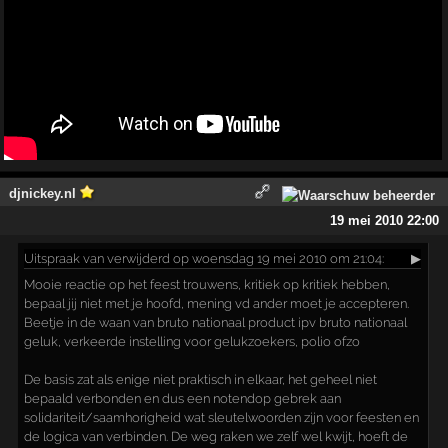
djnickey.nl
19 mei 2010 22:00
Uitspraak
van verwijderd op woensdag 19 mei 2010 om 21:04:
▶
Mooie reactie op het feest trouwens, kritiek op kritiek hebben,
bepaal jij niet met je hoofd, mening vd ander moet je accepteren.
Beetje in de waan van bruto nationaal product ipv bruto nationaal
geluk, verkeerde instelling voor gelukzoekers, polio ofzo
De basis zat als enige niet praktisch in elkaar, het geheel niet
bepaald verbonden en dus een notendop gebrek aan
solidariteit/saamhorigheid wat sleutelwoorden zijn voor feesten en
de logica van verbinden. De weg raken we zelf wel kwijt, hoeft de