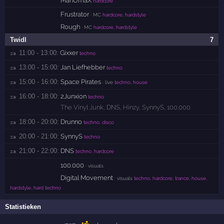
ManUmaX
hardcore
Frustrator
· MC
hardcore, hardstyle
Rough
· MC
hardcore, hardstyle
Twidl
7
11:00 - 13:00:
Gixxer
za 
techno
13:00 - 15:00:
Jan Liefhebber
za 
techno
15:00 - 16:00:
Space Pirates
za 
· live
techno, house
16:00 - 18:00:
2Junxion
za 
techno
The Vinyl Junk
,
DNS
,
Hinzy
,
SynnyS
,
100.000
18:00 - 20:00:
Drunno
za 
techno, disco
20:00 - 21:00:
SynnyS
za 
techno
21:00 - 22:00:
DNS
za 
techno, hardcore
100.000
· visuals
Digital Movement
· visuals
techno, hardcore, trance, house,
hardstyle, hard techno
Statistieken