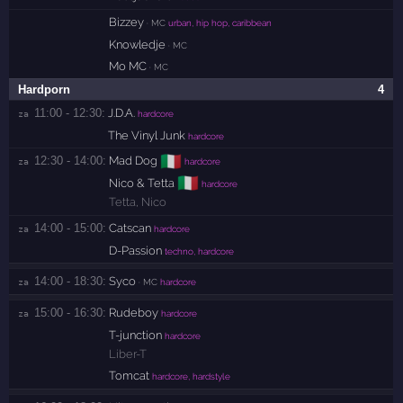
Bizzey
· MC
urban, hip hop, caribbean
Knowledje
· MC
Mo MC
· MC
Hardporn
4
11:00 - 12:30:
J.D.A.
za 
hardcore
The Vinyl Junk
hardcore
🇮🇹
12:30 - 14:00:
Mad Dog
za 
hardcore
🇮🇹
Nico & Tetta
hardcore
Tetta
,
Nico
14:00 - 15:00:
Catscan
za 
hardcore
D-Passion
techno, hardcore
14:00 - 18:30:
Syco
za 
· MC
hardcore
15:00 - 16:30:
Rudeboy
za 
hardcore
T-junction
hardcore
Liber-T
Tomcat
hardcore, hardstyle