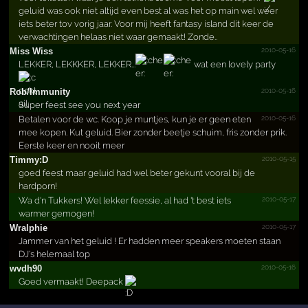
geluid was ook niet altijd even best al was het op main wel weer
iets beter tov vorig jaar. Voor mij heeft fantasy island dit keer de
verwachtingen helaas niet waar gemaakt! Zonde..
2010-05-16
Miss Wiss
LEKKER, LEKKKER, LEKKER...
wat een lovely party
2010-05-16
Rob/Immunity
Super feest see you next year
2010-05-16
Betalen voor de wc. Koop je muntjes, kun je er geen eten
mee kopen. Kut geluid. Bier zonder beetje schuim, fris zonder prik.
Eerste keer en nooit meer
2010-05-15
Timmy:D
goed feest maar geluid had wel beter gekunt vooral bij de
hardporn!
2010-05-17
Wa d'n Tukkers! Wel lekker feessie, al had 't best iets
warmer gemogen!
2010-05-17
Wralphie
Jammer van het geluid ! Er hadden meer speakers moeten staan
DJ's helemaal top
2010-05-16
wvdh90
Goed vermaakt! Deepack