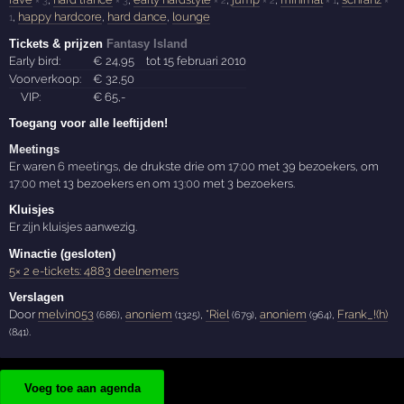
× 3
× 3
× 2
× 2
× 1
×
,
happy hardcore
,
hard dance
,
lounge
1
Tickets & prijzen
Fantasy Island
Early bird:
€
24
,95
tot 15 februari 2010
Voorverkoop:
€
32
,50
VIP:
€
65
,-
Toegang voor alle leeftijden!
Meetings
Er waren
6 meetings
, de drukste drie om
17:00
met 39 bezoekers, om
17:00
met 13 bezoekers en om
13:00
met 3 bezoekers.
Kluisjes
Er zijn kluisjes aanwezig.
Winactie (gesloten)
5× 2 e-tickets: 4883 deelnemers
Verslagen
Door
melvin053
,
anoniem
,
*Riel
,
anoniem
,
Frank_!(h)
(686)
(1325)
(679)
(964)
.
(841)
Voeg toe aan agenda