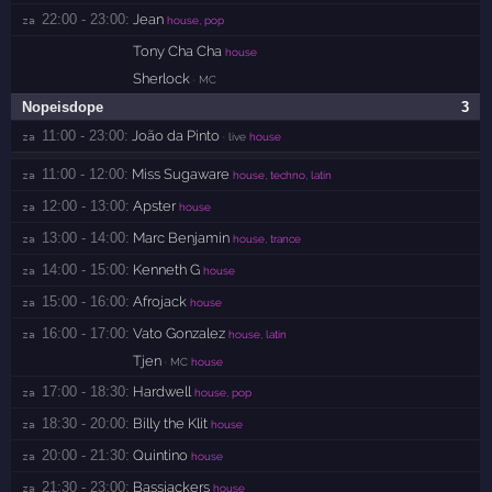
22:00 - 23:00:
Jean
za 
house, pop
Tony Cha Cha
house
Sherlock
· MC
Nopeisdope
3
11:00 - 23:00:
João da Pinto
za 
· live
house
11:00 - 12:00:
Miss Sugaware
za 
house, techno, latin
12:00 - 13:00:
Apster
za 
house
13:00 - 14:00:
Marc Benjamin
za 
house, trance
14:00 - 15:00:
Kenneth G
za 
house
15:00 - 16:00:
Afrojack
za 
house
16:00 - 17:00:
Vato Gonzalez
za 
house, latin
Tjen
· MC
house
17:00 - 18:30:
Hardwell
za 
house, pop
18:30 - 20:00:
Billy the Klit
za 
house
20:00 - 21:30:
Quintino
za 
house
21:30 - 23:00:
Bassjackers
za 
house