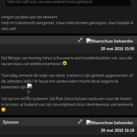
heb het zelf ook van een andere kerel gehoord.
Hingen posters aan de hekken!
Heb m'n bluetooth aangehad, maar niets binnen gekregen, daar baalde ik
wel van!
20 mei 2010 15:50
Dat filmpje van Koning Arhur is trouwens wel modderklodder vet, sws die
rauwe bass van telefooncamera's
Toevallig iemand dit setje van deze 3 heren in zijn geheel opgenomen, of
de artiesten zelf>? Ik houd me aanbevolen mocht deze ergens te
bekennen zijn
Vol op mn wOOx systeem. Zal Rob Geus tissues opsturen voor de tranen
in zn oren, al huilend van zijn onvrolijkheid door desinteresse van lekkernij
Sjimson
20 mei 2010 16:18