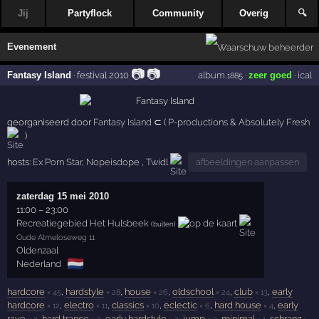
Jij
Partyflock
Community
Overig
🔍
Evenement
📷
📷
Fantasy Island
·
festival 2010
album
·
zeer goed
·
ical
,1885
georganiseerd door
Fantasy Island
⊂ (
P-productions
&
Absolutely Fresh
)
hosts:
Ex Porn Star
,
Nopeisdope
,
Twidl
afbeeldingen aanpassen
zaterdag 15 mei 2010
11:00
–
23:00
Recreatiegebied Het Hulsbeek
(buiten)
Oude Almeloseweg 11
Oldenzaal
🇳🇱
Nederland
hardcore
,
hardstyle
,
house
,
oldschool
,
club
,
early
× 45
× 28
× 26
× 24
× 13
hardcore
,
electro
,
classics
,
eclectic
,
hard house
,
early
× 12
× 11
× 10
× 6
× 4
rave
,
hard trance
,
early hardstyle
,
jump
,
minimal
,
schranz