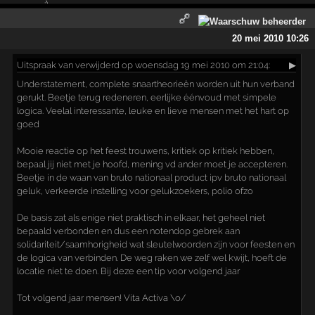
20 mei 2010 10:26
Uitspraak
van verwijderd op woensdag 19 mei 2010 om 21:04:
▶
Understatement, complete snaartheorieën worden uit hun verband
gerukt. Beetje terug redeneren, eerlijke éénvoud met simpele
logica. Veelal interessante, leuke en lieve mensen met het hart op
goed
Mooie reactie op het feest trouwens, kritiek op kritiek hebben,
bepaal jij niet met je hoofd, mening vd ander moet je accepteren.
Beetje in de waan van bruto nationaal product ipv bruto nationaal
geluk, verkeerde instelling voor gelukzoekers, polio ofzo
De basis zat als enige niet praktisch in elkaar, het geheel niet
bepaald verbonden en dus een notendop gebrek aan
solidariteit/saamhorigheid wat sleutelwoorden zijn voor feesten en
de logica van verbinden. De weg raken we zelf wel kwijt, hoeft de
locatie niet te doen. Bij deze een tip voor volgend jaar
Tot volgend jaar mensen! Vita Activa \o/