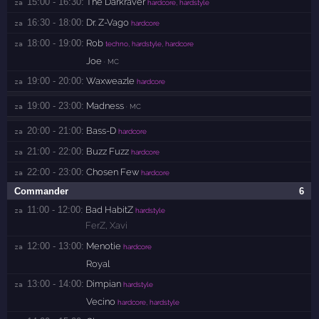
15:00 - 16:30:
The Darkraver
za 
hardcore, hardstyle
16:30 - 18:00:
Dr. Z-Vago
za 
hardcore
18:00 - 19:00:
Rob
za 
techno, hardstyle, hardcore
Joe
· MC
19:00 - 20:00:
Waxweazle
za 
hardcore
19:00 - 23:00:
Madness
za 
· MC
20:00 - 21:00:
Bass-D
za 
hardcore
21:00 - 22:00:
Buzz Fuzz
za 
hardcore
22:00 - 23:00:
Chosen Few
za 
hardcore
Commander
6
11:00 - 12:00:
Bad HabitZ
za 
hardstyle
FerZ
,
Xavi
12:00 - 13:00:
Menotie
za 
hardcore
Royal
13:00 - 14:00:
Dimpian
za 
hardstyle
Vecino
hardcore, hardstyle