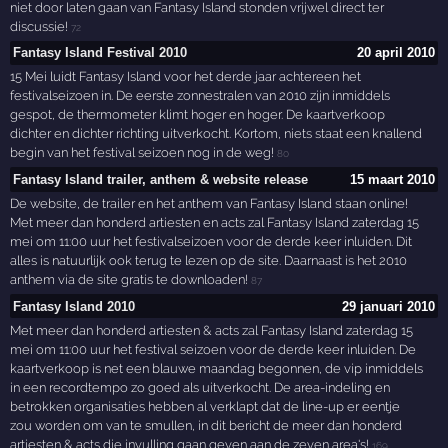
niet door laten gaan van Fantasy Island stonden vrijwel direct ter
discussie!
72
Fantasy Island Festival 2010
20 april 2010
15 Mei luidt Fantasy Island voor het derde jaar achtereen het
festivalseizoen in. De eerste zonnestralen van 2010 zijn inmiddels
gespot, de thermometer klimt hoger en hoger. De kaartverkoop
dichter en dichter richting uitverkocht. Kortom, niets staat een knallend
begin van het festival seizoen nog in de weg!
80
Fantasy Island trailer, anthem & website release
15 maart 2010
De website, de trailer en het anthem van Fantasy Island staan online!
Met meer dan honderd artiesten en acts zal Fantasy Island zaterdag 15
mei om 11:00 uur het festivalseizoen voor de derde keer inluiden. Dit
alles is natuurlijk ook terug te lezen op de site. Daarnaast is het 2010
anthem via de site gratis te downloaden!
87
Fantasy Island 2010
29 januari 2010
Met meer dan honderd artiesten & acts zal Fantasy Island zaterdag 15
mei om 11:00 uur het festival seizoen voor de derde keer inluiden. De
kaartverkoop is net een blauwe maandag begonnen, de vip inmiddels
in een recordtempo zo goed als uitverkocht. De area-indeling en
betrokken organisaties hebben al verklapt dat de line-up er eentje
zou worden om van te smullen, in dit bericht de meer dan honderd
artiesten & acts die invulling gaan geven aan de zeven area's!
169