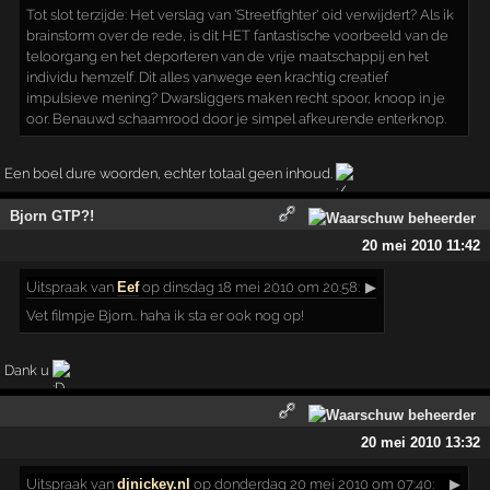
Tot slot terzijde: Het verslag van 'Streetfighter' oid verwijdert? Als ik
brainstorm over de rede, is dit HET fantastische voorbeeld van de
teloorgang en het deporteren van de vrije maatschappij en het
individu hemzelf. Dit alles vanwege een krachtig creatief
impulsieve mening? Dwarsliggers maken recht spoor, knoop in je
oor. Benauwd schaamrood door je simpel afkeurende enterknop.
Een boel dure woorden, echter totaal geen inhoud.
Bjorn GTP?!
20 mei 2010 11:42
Uitspraak
van
Eef
op dinsdag 18 mei 2010 om 20:58:
▶
Vet filmpje Bjorn.. haha ik sta er ook nog op!
Dank u
20 mei 2010 13:32
Uitspraak
van
djnickey.nl
op donderdag 20 mei 2010 om 07:40:
▶