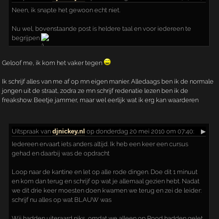
Neen, ik snapte het gewoon echt niet.
Nu wel, bovenstaande post is heldere taal en voor iedereen te
begrijpen
Geloof me, ik kom het vaker tegen
Ik schrijf alles van me af op mn eigen manier. Alledaags ben ik de normale
jongen uit de straat, zodra ze mn schrijf redenatie lezen ben ik de
freakshow. Beetje jammer, maar wel eerlijk wat ik erg kan waarderen
Uitspraak
van
djnickey.nl
op donderdag 20 mei 2010 om 07:40:
▶
Iedereen ervaart iets anders altijd. Ik heb een keer een cursus
gehad en daarbij was de opdracht
Loop naar de kantine en let op alle rode dingen. Doe dit 1 minuut
en kom dan terug en schrijf op wat je allemaal gezien hebt. Nadat
we dit drie keer moesten doen kwamen we terug en zei de leider:
schrijf nu alles op wat BLAUW was
Wij hadden uiteraard niks, omdat we alleen op Rood hadden gelet.