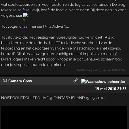
wat sleutelwoorden zijn voor feesten en de logica van verbinden. De weg
raken we zelf wel kwijt, hoeft de locatie niet te doen. Bij deze een tip voor
volgend jaar
Tot volgend jaar mensen! Vita Activa \o/
Tot slot terzijde: Het verslag van 'Streetfighter' oid verwijdert? Als ik
brainstorm over de rede, is dit HET fantastische voorbeeld van de
teloorgang en het deporteren van de vrije maatschappij en het individu
hemzelf. Dit alles vanwege een krachtig creatief impulsieve mening?
Dwarsliggers maken recht spoor, knoop in je oor. Benauwd schaamrood
door je simpel afkeurende enterknop.
laatste aanpassing
19 mei 2010 21:24
DJ Camera Crew
19 mei 2010 21:33
NOISECONTROLLERS LIVE @ FANTASY ISLAND 15-05-2010: