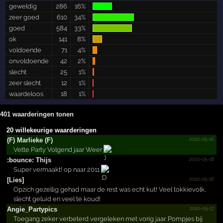
geweldig
286
16%
zeer goed
610
34%
goed
584
33%
ok
141
8%
voldoende
71
4%
onvoldoende
42
2%
slecht
25
1%
zeer slecht
12
1%
waardeloos
18
1%
401 waarderingen tonen
20 willekeurige waarderingen
2010-05-16
(F) Marlieke (F)
Vette Party Volgend jaar Weer
2010-05-18
:bounce: Thijs
Super vermaakt! op naar 2011
2010-05-16
[Lies]
Opzich gezellig gehad maar de rest was echt kut! Veel tokkievolk,
slecht geluid en veel te koud!
2010-05-17
Angie_­Partypics
Toegang zeker verbeterd vergeleken met vorig jaar. Pompjes bij