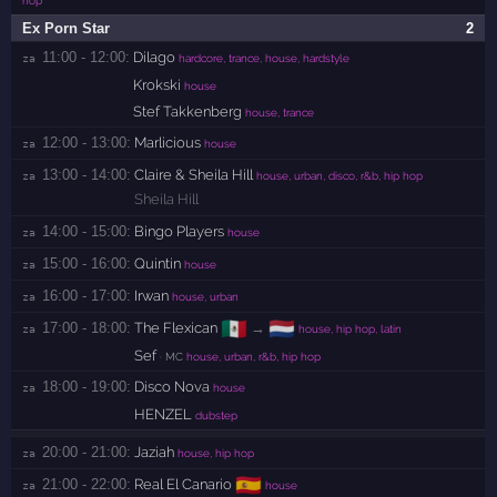
Ex Porn Star
2
11:00 - 12:00:
Dilago
za 
hardcore, trance, house, hardstyle
Krokski
house
Stef Takkenberg
house, trance
12:00 - 13:00:
Marlicious
za 
house
13:00 - 14:00:
Claire & Sheila Hill
za 
house, urban, disco, r&b, hip hop
Sheila Hill
14:00 - 15:00:
Bingo Players
za 
house
15:00 - 16:00:
Quintin
za 
house
16:00 - 17:00:
Irwan
za 
house, urban
🇲🇽
🇳🇱
17:00 - 18:00:
The Flexican
→
za 
house, hip hop, latin
Sef
· MC
house, urban, r&b, hip hop
18:00 - 19:00:
Disco Nova
za 
house
HENZEL
dubstep
20:00 - 21:00:
Jaziah
za 
house, hip hop
🇪🇸
21:00 - 22:00:
Real El Canario
za 
house