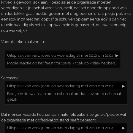
kritiek is gewoon 'lack' aan. Hoezo zal je de organisatie moeten
verdedigen als je toch al weet, van jezelf, dat het opperdetop goed was
en dus lekker gaat moddergooien met drogredenen en als pietje puk met
een stok in zn reet het loopt af te schuiven op gemeente ed? Is dan niet
reactie waardig als het niet op waarheid is gebaseerd, dus wat verdedig
nou werkelijk!?
Vooruit, lekentaal voor u:
Uitspraak
van verwijderd op woensdag 19 mei 2010 om 21:04:
▶
Mooie reactie op het feest trouwens, kritiek op kritiek hebben,
Sarcasme
Uitspraak
van verwijderd op woensdag 19 mei 2010 om 21:04:
▶
Beetje in de waan van bruto nationaal product ipv bruto nationaal
geluk
Dat mensen waarde hechten aan materiële zaken ipv geluk/plezier wat
de organisatie met dit festival tot stand heeft gebracht.
Uitspraak
van verwijderd op woensdag 19 mei 2010 om 21:04:
▶