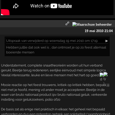
19 mei 2010 21:04
Uitspraak
van verwijderd op woensdag 19 mei 2010 om 17:19:
▶
Hebben julllie dat ook wel is .. dan ontmoet je op zo feest allemaal
boeiende mensen
Understatement, complete snaartheorieën worden uit hun verband
gerukt. Beetje terug redeneren, eerlijke éénvoud met simpele logica.
Veelal interessante, leuke en lieve mensen met het hart op goed
Mooie reactie op het feest trouwens, kritiek op kritiek hebben, bepaal jij
niet met je hoofd, mening vd ander moet je accepteren. Beetje in de
waan van bruto nationaal product ipv bruto nationaal geluk, verkeerde
instelling voor gelukzoekers, polio ofzo
De basis zat als enige niet praktisch in elkaar, het geheel niet bepaald
verbonden en dus een notendop gebrek aan solidariteit/saamhorigheid