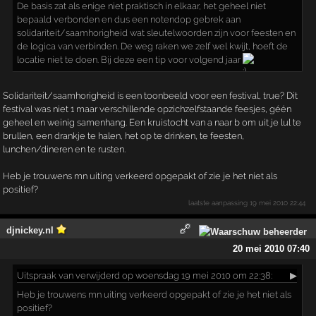
De basis zat als enige niet praktisch in elkaar, het geheel niet
bepaald verbonden en dus een notendop gebrek aan
solidariteit/saamhorigheid wat sleutelwoorden zijn voor feesten en
de logica van verbinden. De weg raken we zelf wel kwijt, hoeft de
locatie niet te doen. Bij deze een tip voor volgend jaar
Solidariteit/saamhorigheid is een toonbeeld voor een festival, true? Dit
festival was niet 1 maar verschillende opzichzelfstaande feesjes, géén
geheel en weinig samenhang. Een kruistocht van a naar b om uit je lul te
brullen, een drankje te halen, het op te drinken, te feesten,
lunchen/dineren en te rusten.
Heb je trouwens mn uiting verkeerd opgepakt of zie je het niet als
positief?
laatste aanpassing
19 mei 2010 22:44
djnickey.nl
20 mei 2010 07:40
Uitspraak
van verwijderd op woensdag 19 mei 2010 om 22:38:
▶
Heb je trouwens mn uiting verkeerd opgepakt of zie je het niet als
positief?