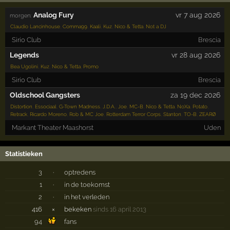
Analog Fury
vr 7 aug 2026
morgen:
Claudio Lancinhouse
,
Comma99
,
Kaali
,
Kuz
,
Nico & Tetta
,
Not a DJ
Sirio Club
Brescia
Legends
vr 28 aug 2026
Bea Ugolini
,
Kuz
,
Nico & Tetta
,
Promo
Sirio Club
Brescia
Oldschool Gangsters
za 19 dec 2026
Distortion
,
Essociaal
,
G-Town Madness
,
J.D.A.
,
Joe
,
MC-B
,
Nico & Tetta
,
NoXa
,
Potato
,
Retrack
,
Ricardo Moreno
,
Rob & MC Joe
,
Rotterdam Terror Corps
,
Stanton
,
TO-B
,
ZEARØ
Markant Theater Maashorst
Uden
Statistieken
3
·
optredens
1
·
in de toekomst
2
·
in het verleden
416
×
bekeken
sinds 16 april 2013
94
fans