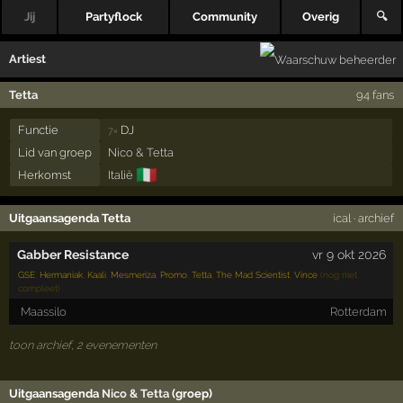
Jij
Partyflock
Community
Overig
🔍
Artiest
Tetta
94 fans
Functie
DJ
7×
Lid van groep
Nico & Tetta
🇮🇹
Herkomst
Italië
Uitgaansagenda Tetta
ical
·
archief
Gabber Resistance
vr 9 okt 2026
GSE
,
Hermaniak
,
Kaali
,
Mesmeriza
,
Promo
,
Tetta
,
The Mad Scientist
,
Vince
(nog niet
compleet)
Maassilo
Rotterdam
toon archief, 2 evenementen
Uitgaansagenda
Nico & Tetta
(groep)