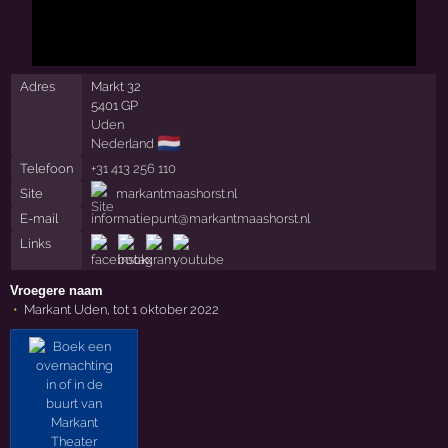
Adres
Markt 32
5401 GP
Uden
🇳🇱
Nederland
Telefoon
+31 413 256 110
Site
markantmaashorst.nl
E-mail
informatiepunt@markantmaashorst.nl
Links
Vroegere naam
Markant Uden, tot 1 oktober 2022