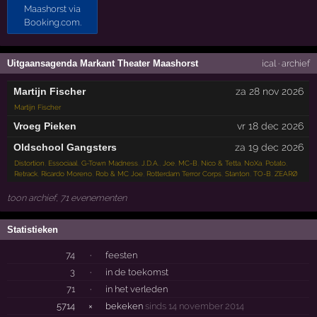
Uitgaansagenda Markant Theater Maashorst
ical
·
archief
Martijn Fischer
za 28 nov 2026
Martijn Fischer
Vroeg Pieken
vr 18 dec 2026
Oldschool Gangsters
za 19 dec 2026
Distortion
,
Essociaal
,
G-Town Madness
,
J.D.A.
,
Joe
,
MC-B
,
Nico & Tetta
,
NoXa
,
Potato
,
Retrack
,
Ricardo Moreno
,
Rob & MC Joe
,
Rotterdam Terror Corps
,
Stanton
,
TO-B
,
ZEARØ
toon archief, 71 evenementen
Statistieken
74
·
feesten
3
·
in de toekomst
71
·
in het verleden
5714
×
bekeken
sinds 14 november 2014