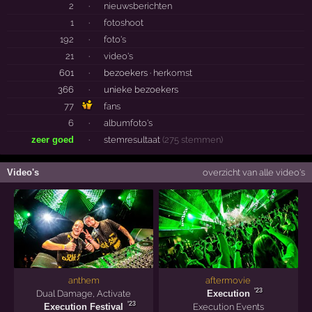
2
·
nieuwsberichten
1
·
fotoshoot
192
·
foto's
21
·
video's
601
·
bezoekers ·
herkomst
366
·
unieke bezoekers
77
fans
6
·
albumfoto's
zeer goed
·
stemresultaat
(275 stemmen)
Video's
overzicht van alle video's
anthem
aftermovie
'23
Dual Damage
,
Activate
Execution
'23
Execution Festival
Execution Events