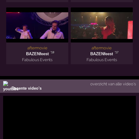
aftermovie
aftermovie
'18
'17
BAZENfeest
BAZENfeest
Fabulous Events
Fabulous Events
overzicht van alle video's
Recente video's