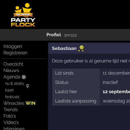
Profiel
· 300333
Inloggen
Sebastiaan
Registreren
Deze gebruiker is al geruime tijd nie
Overzicht
Nieuws
Lid sinds
11 december
Agenda
Status
inactief
nu & straks
kaart
Laatst hier
12 septemb
festivals
Laatste aanpassing
woensdag 20
Winacties
WIN
Trends
Foto's
Video's
Interviews