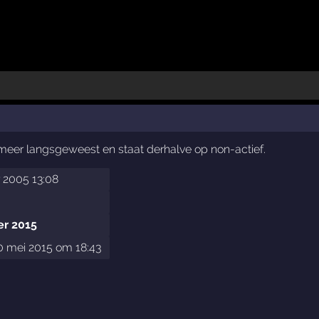
t meer langsgeweest en staat derhalve op non-actief.
 2005 13:08
er 2015
 mei 2015 om 18:43