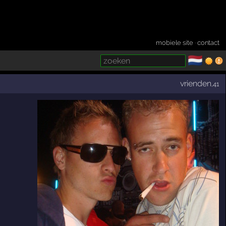
mobiele site
·
contact
🇳🇱
­
vrienden
,41