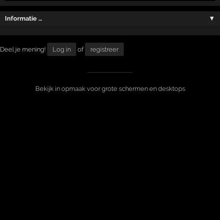
Informatie …
▼
Deel je mening!
Log in
of
registreer
Bekijk in opmaak voor grote schermen en desktops