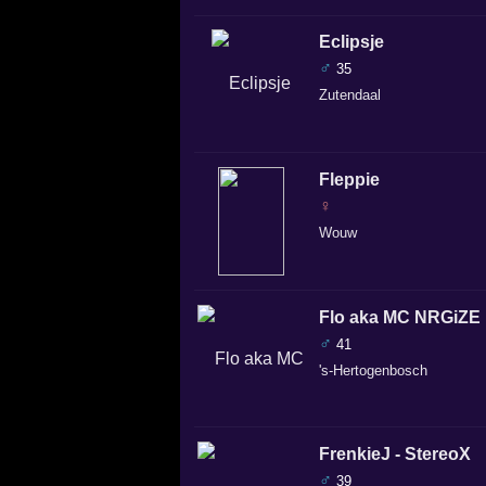
Eclipsje
♂
35
Zutendaal
Fleppie
♀
Wouw
Flo aka MC NRGiZE
♂
41
's-Hertogenbosch
FrenkieJ - StereoX
♂
39