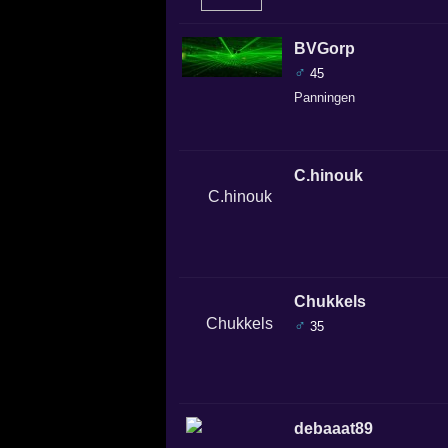
BVGorp
♂
45
Panningen
C.hinouk
Chukkels
♂
35
debaaat89