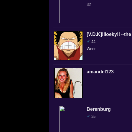
32
[V.D.K]!!loeky!! --the
♂
44
Weert
amandel123
Berenburg
♂
35