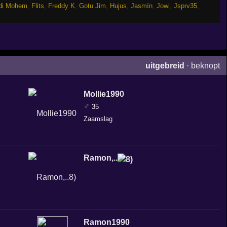
di Mohem
,
Flits
,
Freddy K
,
Gotu Jim
,
Hujus
,
Jasmín
,
Jowi
,
Jsprv35
,
uitgebreid
·
beknopt
Mollie1990
♂
35
Zaamslag
Ramon,..
Ramon1990