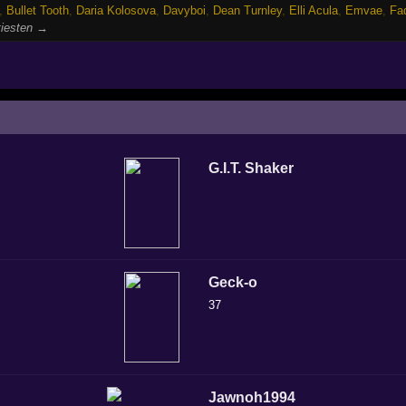
,
Bullet Tooth
,
Daria Kolosova
,
Davyboi
,
Dean Turnley
,
Elli Acula
,
Emvae
,
Fa
tiesten →
G.I.T. Shaker
Geck-o
37
Jawnoh1994