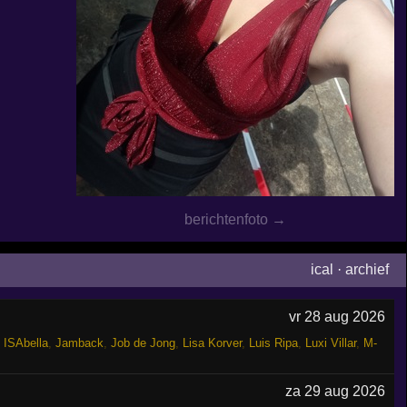
berichtenfoto →
ical
·
archief
vr 28 aug 2026
,
ISAbella
,
Jamback
,
Job de Jong
,
Lisa Korver
,
Luis Ripa
,
Luxi Villar
,
M-
za 29 aug 2026