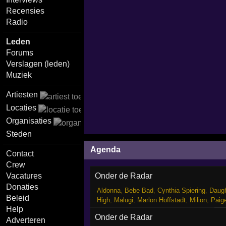
Recensies
Radio
Leden
Forums
Verslagen (leden)
Muziek
Artiesten
Locaties
Organisaties
Steden
Agenda
Contact
Crew
Onder de Radar
Vacatures
Donaties
Aldonna
,
Bebe Bad
,
Cynthia Spiering
,
Daugh
Beleid
High
,
Malugi
,
Marlon Hoffstadt
,
Milion
,
Paig
Help
Onder de Radar
Adverteren