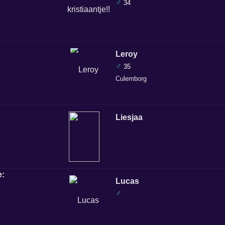
♂
34
Leroy
♂
35
Culemborg
Liesjaa
Lucas
♂