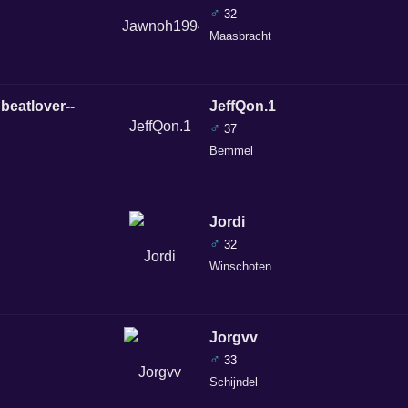
♂
32
Maasbracht
 beatlover--
JeffQon.1
♂
37
Bemmel
Jordi
♂
32
Winschoten
Jorgvv
♂
33
Schijndel