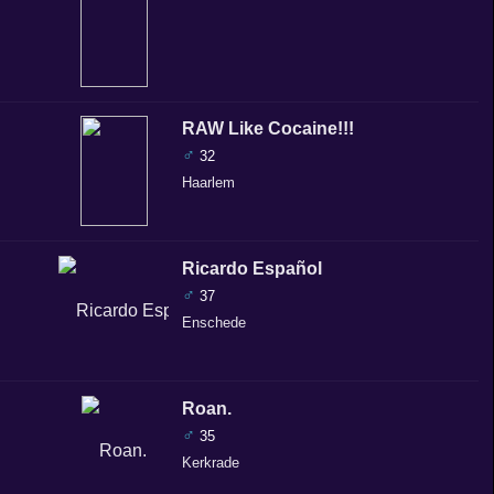
RAW Like Cocaine!!!
♂
32
Haarlem
Ricardo Español
♂
37
Enschede
Roan.
♂
35
Kerkrade