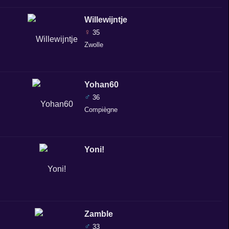
Willewijntje
♀
35
Zwolle
Yohan60
♂
36
Compiègne
Yoni!
Zamble
♂
33