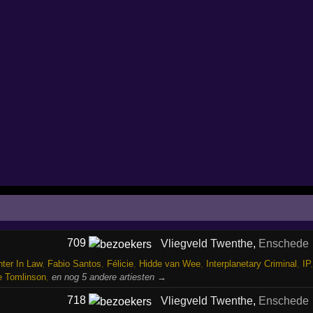
709
Vliegveld Twenthe
,
Enschede
ter In Law
,
Fabio Santos
,
Félicie
,
Hidde van Wee
,
Interplanetary Criminal
,
IP
e Tomlinson
,
en nog 5 andere artiesten →
718
Vliegveld Twenthe
,
Enschede