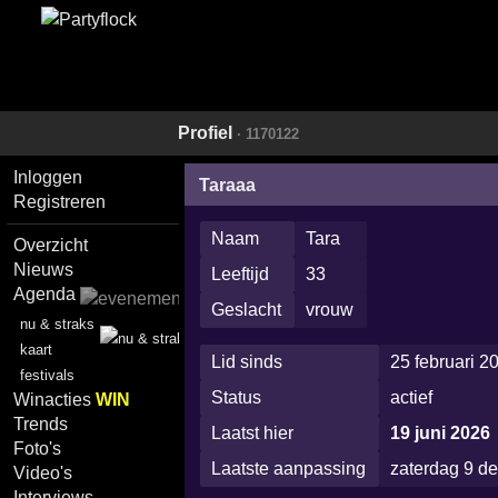
Profiel
· 1170122
Inloggen
Taraaa
Registreren
Naam
Tara
Overzicht
Nieuws
Leeftijd
33
Agenda
Geslacht
vrouw
nu & straks
kaart
Lid sinds
25 februari 2
festivals
Status
actief
Winacties
WIN
Trends
Laatst hier
19 juni 2026
Foto's
Laatste aanpassing
zaterdag 9 d
Video's
Interviews