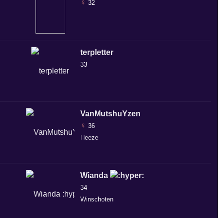
♀
32
terpletter
33
VanMutshuYzen
♀
36
Heeze
Wianda
34
Winschoten