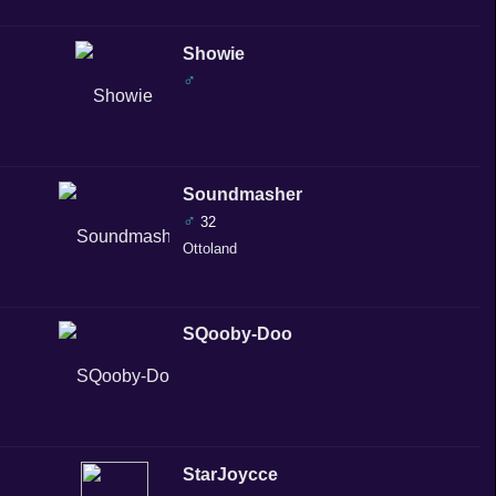
Showie
♂
Soundmasher
♂
32
Ottoland
SQooby-Doo
StarJoycce