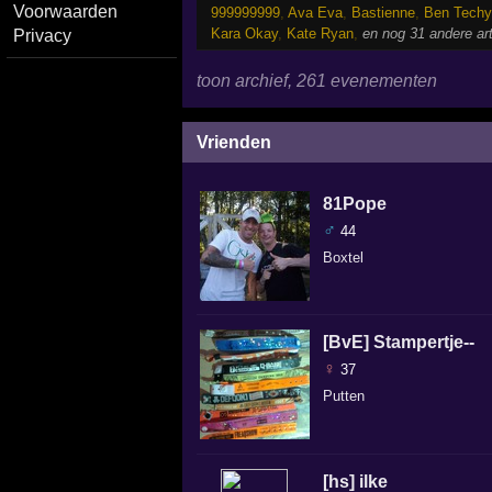
Voorwaarden
999999999
,
Ava Eva
,
Bastienne
,
Ben Techy
Kara Okay
,
Kate Ryan
,
en nog 31 andere ar
Privacy
toon archief, 261 evenementen
Vrienden
81Pope
♂
44
Boxtel
[BvE] Stampertje--
♀
37
Putten
[hs] ilke