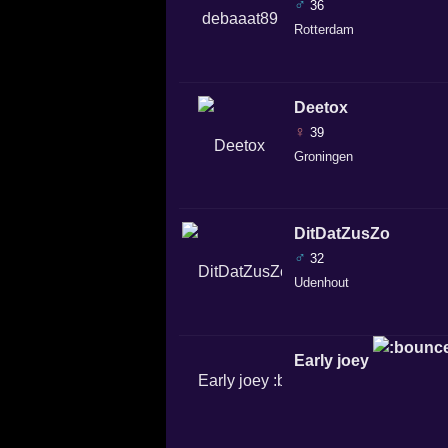
♂
36
Rotterdam
Deetox
♀
39
Groningen
DitDatZusZo
♂
32
Udenhout
Early joey