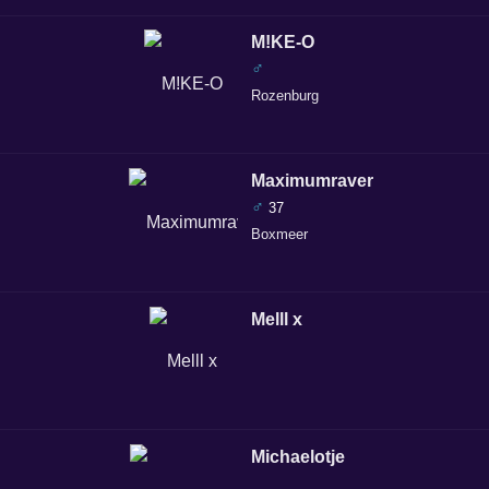
M!KE-O
♂
Rozenburg
Maximumraver
♂
37
Boxmeer
Melll x
Michaelotje