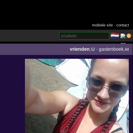
mobiele site
·
contact
🇳🇱
­
vrienden
·
gastenboek
,52
,44