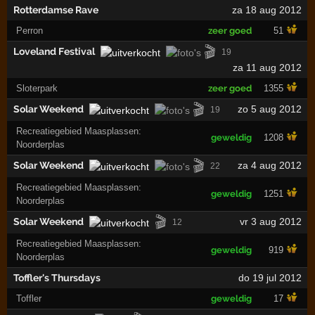
Rotterdamse Rave
za 18 aug 2012
Perron
zeer goed
51
🎬
Loveland Festival
19
za 11 aug 2012
Sloterpark
zeer goed
1355
🎬
Solar Weekend
zo 5 aug 2012
19
Recreatiegebied Maasplassen:
geweldig
1208
Noorderplas
🎬
Solar Weekend
za 4 aug 2012
22
Recreatiegebied Maasplassen:
geweldig
1251
Noorderplas
🎬
Solar Weekend
vr 3 aug 2012
12
Recreatiegebied Maasplassen:
geweldig
919
Noorderplas
Toffler's Thursdays
do 19 jul 2012
Toffler
geweldig
17