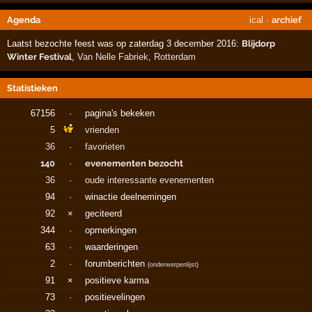
Agenda
ical
·
archief
Laatst bezochte feest was op zaterdag 3 december 2016:
Blijdorp
Winter Festival
,
Van Nelle Fabriek
,
Rotterdam
Statistieken
67156
·
pagina's bekeken
5
vrienden
36
·
favorieten
140
·
evenementen bezocht
36
·
oude interessante evenementen
94
·
winactie deelnemingen
92
×
geciteerd
344
·
opmerkingen
63
·
waarderingen
2
·
forumberichten
(
onderwerpenlijst
)
91
×
positieve karma
73
·
positievelingen