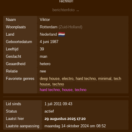
Techno!!
berichtenfoto →
Naam
Viktor
Woonplaats
Rotterdam
(
Zuid-Holland
)
🇳🇱
Land
Nederland
Geboortedatum
4 juni 1987
Leeftijd
39
Geslacht
man
Geaardheid
hetero
Relatie
nee
Favoriete genres
deep house
,
electro
,
hard techno
,
minimal
,
tech
house
,
techno
hard techno, house, techno
Lid sinds
1 juli 2011 09:43
Status
actief
Laatst hier
29 augustus 2025 17:20
Laatste aanpassing
maandag 14 oktober 2024 om 08:52