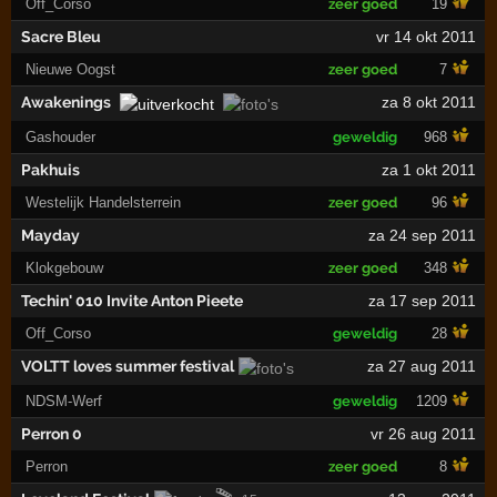
Off_Corso
zeer goed
19
Sacre Bleu
vr 14 okt 2011
Nieuwe Oogst
zeer goed
7
Awakenings
za 8 okt 2011
Gashouder
geweldig
968
Pakhuis
za 1 okt 2011
Westelijk Handelsterrein
zeer goed
96
Mayday
za 24 sep 2011
Klokgebouw
zeer goed
348
Techin' 010 Invite Anton Pieete
za 17 sep 2011
Off_Corso
geweldig
28
VOLTT loves summer festival
za 27 aug 2011
NDSM-Werf
geweldig
1209
Perron 0
vr 26 aug 2011
Perron
zeer goed
8