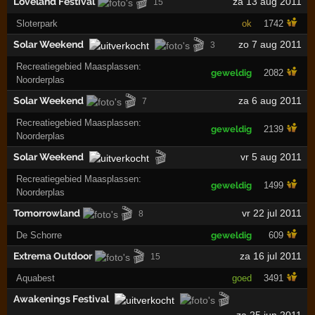
🎬
Loveland Festival
za 13 aug 2011
15
Sloterpark
ok
1742
🎬
Solar Weekend
zo 7 aug 2011
3
Recreatiegebied Maasplassen:
geweldig
2082
Noorderplas
🎬
Solar Weekend
za 6 aug 2011
7
Recreatiegebied Maasplassen:
geweldig
2139
Noorderplas
🎬
Solar Weekend
vr 5 aug 2011
Recreatiegebied Maasplassen:
geweldig
1499
Noorderplas
🎬
Tomorrowland
vr 22 jul 2011
8
De Schorre
geweldig
609
🎬
Extrema Outdoor
za 16 jul 2011
15
Aquabest
goed
3491
🎬
Awakenings Festival