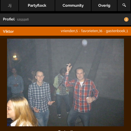
Jij
Partyflock
Community
Overig
🔍
Profiel
· 1255916
vrienden
·
favorieten
·
gastenboek
Viktor
,5
,36
,1