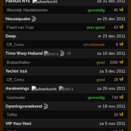
Pakhuis NYE
za 31 dec 2011
Westelijk Handelsterrein
geweldig
45
🎬
Housequake
zo 25 dec 2011
Paard van Troje
zeer goed
43
Deep.
vr 23 dec 2011
Off_Corso
onvoldoende
9
🎬
Time Warp Holland
za 10 dec 2011
20
Brabanthallen
goed
2090
Techin' 010
za 3 dec 2011
Off_Corso
goed
28
Awakenings
za 26 nov 2011
Gashouder
geweldig
734
🎬
Openingsweekend
vr 18 nov 2011
Toffler
33
VIP Your Host
za 5 nov 2011