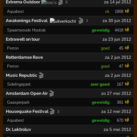
🎬
Extrema Outdoor
za 14 jul 2012
8
Aquabest
ok
1808
🎬
Awakenings Festival
za 30 jun 2012
3
Spaarnwoude Houtrak
geweldig
4418
Extrawelt on tour
za 23 jun 2012
Perron
goed
45
Rotterdamse Rave
za 2 jun 2012
Perron
goed
47
🎬
Music Republic
za 2 jun 2012
Sidelingepark
zeer goed
167
🎬
Amsterdam Open Air
zo 27 mei 2012
Gaasperpark
geweldig
391
🎬
Housequake Festival
za 12 mei 2012
3
Aquabest
geweldig
670
Dr. Lektroluv
za 5 mei 2012