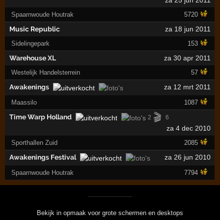
za 25 jun 2011
Spaarnwoude Houtrak
5720
Music Republic
za 18 jun 2011
Sidelingepark
153
Warehouse XL
za 30 apr 2011
Westelijk Handelsterrein
57
Awakenings
za 12 mrt 2011
Maassilo
1087
🎬
Time Warp Holland
2
6
za 4 dec 2010
Sporthallen Zuid
2085
Awakenings Festival
za 26 jun 2010
Spaarnwoude Houtrak
7794
Bekijk in opmaak voor grote schermen en desktops