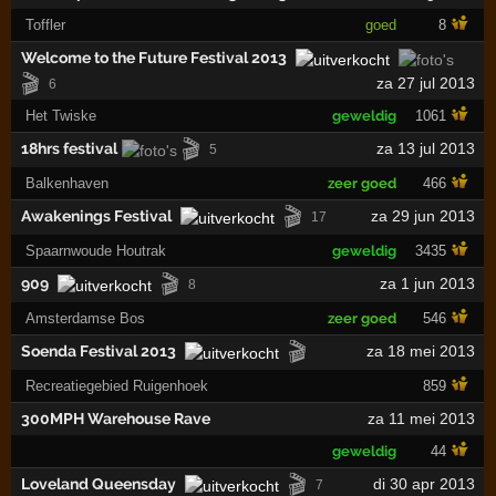
Toffler
goed
8
Welcome to the Future Festival 2013
🎬
za 27 jul 2013
6
Het Twiske
geweldig
1061
🎬
18hrs festival
za 13 jul 2013
5
Balkenhaven
zeer goed
466
🎬
Awakenings Festival
za 29 jun 2013
17
Spaarnwoude Houtrak
geweldig
3435
🎬
909
za 1 jun 2013
8
Amsterdamse Bos
zeer goed
546
🎬
Soenda Festival 2013
za 18 mei 2013
Recreatiegebied Ruigenhoek
859
300MPH Warehouse Rave
za 11 mei 2013
geweldig
44
🎬
Loveland Queensday
di 30 apr 2013
7