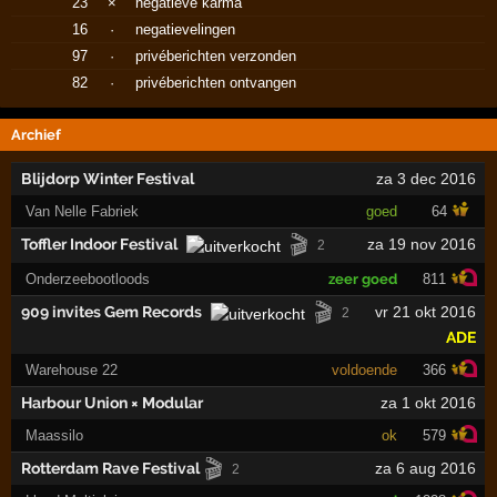
23
×
negatieve karma
16
·
negatievelingen
97
·
privéberichten verzonden
82
·
privéberichten ontvangen
Archief
Blijdorp Winter Festival
za 3 dec 2016
Van Nelle Fabriek
goed
64
🎬
Toffler Indoor Festival
za 19 nov 2016
2
Onderzeebootloods
zeer goed
811
🎬
909 invites Gem Records
vr 21 okt 2016
2
ADE
Warehouse 22
voldoende
366
Harbour Union × Modular
za 1 okt 2016
Maassilo
ok
579
🎬
Rotterdam Rave Festival
za 6 aug 2016
2