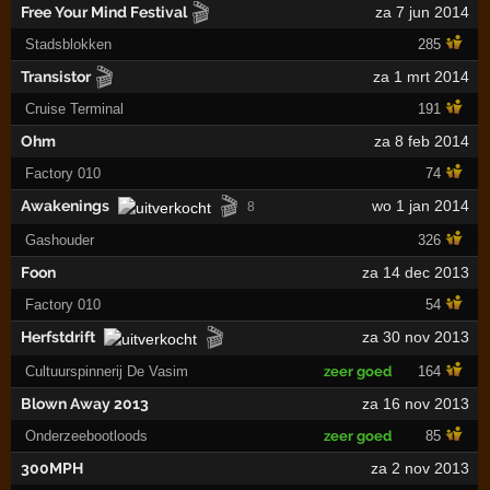
🎬
Free Your Mind Festival
za 7 jun 2014
Stadsblokken
285
🎬
Transistor
za 1 mrt 2014
Cruise Terminal
191
Ohm
za 8 feb 2014
Factory 010
74
🎬
Awakenings
wo 1 jan 2014
8
Gashouder
326
Foon
za 14 dec 2013
Factory 010
54
🎬
Herfstdrift
za 30 nov 2013
Cultuurspinnerij De Vasim
zeer goed
164
Blown Away 2013
za 16 nov 2013
Onderzeebootloods
zeer goed
85
300MPH
za 2 nov 2013