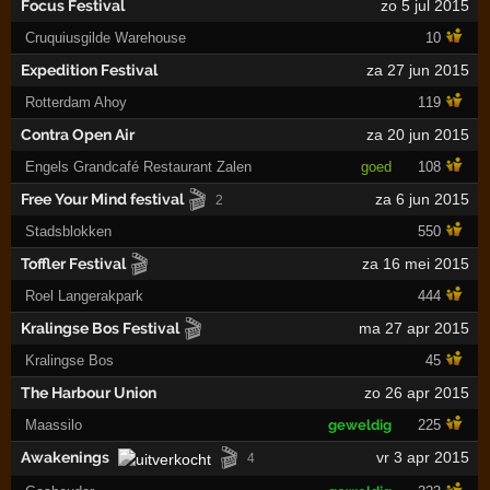
Focus Festival
zo 5 jul 2015
Cruquiusgilde Warehouse
10
Expedition Festival
za 27 jun 2015
Rotterdam Ahoy
119
Contra Open Air
za 20 jun 2015
Engels Grandcafé Restaurant Zalen
goed
108
🎬
Free Your Mind festival
za 6 jun 2015
2
Stadsblokken
550
🎬
Toffler Festival
za 16 mei 2015
Roel Langerakpark
444
🎬
Kralingse Bos Festival
ma 27 apr 2015
Kralingse Bos
45
The Harbour Union
zo 26 apr 2015
Maassilo
geweldig
225
🎬
Awakenings
vr 3 apr 2015
4