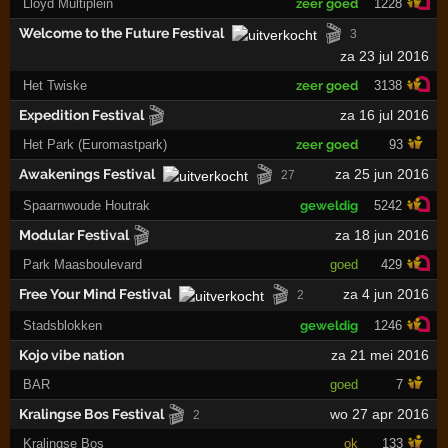
Lloyd Multiplein
zeer goed
1228
🎬
Welcome to the Future Festival
3
za 23 jul 2016
Het Twiske
zeer goed
3138
🎬
Expedition Festival
za 16 jul 2016
Het Park (Euromastpark)
zeer goed
93
🎬
Awakenings Festival
za 25 jun 2016
27
Spaarnwoude Houtrak
geweldig
5242
🎬
Modular Festival
za 18 jun 2016
Park Maasboulevard
goed
429
🎬
Free Your Mind Festival
za 4 jun 2016
2
Stadsblokken
geweldig
1246
Kojo vibe nation
za 21 mei 2016
BAR
goed
7
🎬
Kralingse Bos Festival
wo 27 apr 2016
2
Kralingse Bos
ok
133