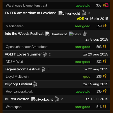
Warehouse Elementenstraat
geweldig
309
🎬
ENTER.Amsterdam at Loveland
3
ADE
vr 16 okt 2015
Mediahaven
zeer goed
259
🎬
Into the Woods Festival
za 5 sep 2015
Openluchttheater Amersfoort
zeer goed
593
🎬
VOLTT Loves Summer
za 29 aug 2015
2
NDSM-Werf
zeer goed
832
🎬
Tegenstroom Festival
za 22 aug 2015
3
Lloyd Multiplein
goed
236
🎬
Blijdorp Festival
za 15 aug 2015
Roel Langerakpark
geweldig
135
🎬
Buiten Westen
za 18 jul 2015
2
Westerpark
zeer goed
516