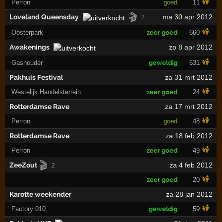
Perron
goed
11
🎬
Loveland Queensday
ma 30 apr 2012
2
Oosterpark
zeer goed
660
Awakenings
zo 8 apr 2012
Gashouder
geweldig
631
Pakhuis Festival
za 31 mrt 2012
Westelijk Handelsterrein
zeer goed
24
Rotterdamse Rave
za 17 mrt 2012
Perron
goed
48
Rotterdamse Rave
za 18 feb 2012
Perron
zeer goed
49
🎬
ZeeZout
za 4 feb 2012
2
zeer goed
20
Karotte weekender
za 28 jan 2012
Factory 010
geweldig
59