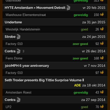
Gashouder
geweldig
323
🎬
HYTE Amsterdam × Movement Detroit
vr 20 feb 2015
Warehouse Elementenstraat
geweldig
150
Undertone
za 31 jan 2015
Westelijk Handelsterrein
goed
26
🎬
Strobe
za 24 jan 2015
Factory 010
zeer goed
92
🎬
Contra
vr 26 dec 2014
3
Ferro Dome
zeer goed
168
300MPH 6 year anniversary
vr 7 nov 2014
Factory 010
97
Seth Troxler presents Big Tittie Surprise Volume Ⅱ
ADE
za 18 okt 2014
Amsterdam Roest
geweldig
43
🎬
Contra
za 27 sep 2014
LP2
goed
70