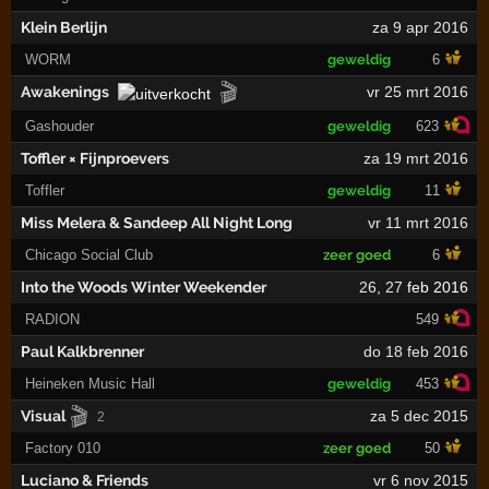
Klein Berlijn
za 9 apr 2016
WORM
geweldig
6
🎬
Awakenings
vr 25 mrt 2016
Gashouder
geweldig
623
Toffler × Fijnproevers
za 19 mrt 2016
Toffler
geweldig
11
Miss Melera & Sandeep All Night Long
vr 11 mrt 2016
Chicago Social Club
zeer goed
6
Into the Woods Winter Weekender
26
,
27
feb 2016
RADION
549
Paul Kalkbrenner
do 18 feb 2016
Heineken Music Hall
geweldig
453
🎬
Visual
za 5 dec 2015
2
Factory 010
zeer goed
50
Luciano & Friends
vr 6 nov 2015