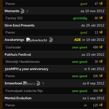
Perron
goed
47
🎬
Moments
za 10 nov 2012
2
Factory 010
geweldig
90
Give Soul Presents
do 25 okt 2012
Perron
goed
13
🎬
Awakenings
ADE
vr 19 okt 2012
Gashouder
zeer goed
499
Pakhuis Festival
za 13 okt 2012
Westelijk Handelsterrein
zeer goed
30
300MPH 4 year anniversary
vr 5 okt 2012
Perron
zeer goed
105
🎬
Smeerboel
za 8 sep 2012
3
Festivalpark Leidsche Rijn
zeer goed
360
Mental Evolution
za 1 sep 2012
Perron
ok
125