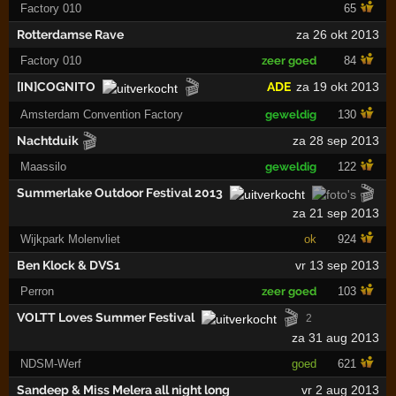
Factory 010
65
Rotterdamse Rave
za 26 okt 2013
Factory 010
zeer goed
84
🎬
[IN]COGNITO
ADE
za 19 okt 2013
Amsterdam Convention Factory
geweldig
130
🎬
Nachtduik
za 28 sep 2013
Maassilo
geweldig
122
🎬
Summerlake Outdoor Festival 2013
za 21 sep 2013
Wijkpark Molenvliet
ok
924
Ben Klock & DVS1
vr 13 sep 2013
Perron
zeer goed
103
🎬
VOLTT Loves Summer Festival
2
za 31 aug 2013
NDSM-Werf
goed
621
Sandeep & Miss Melera all night long
vr 2 aug 2013