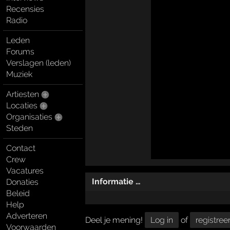
Recensies
Radio
Leden
Forums
Verslagen (leden)
Muziek
Artiesten
Locaties
Organisaties
Steden
Contact
Crew
Vacatures
Informatie …
Donaties
Beleid
Help
Adverteren
Deel je mening!
Log in
of
registree
Voorwaarden