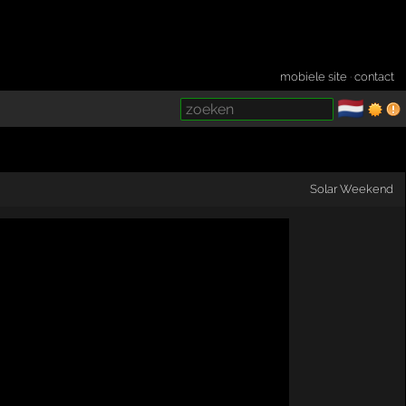
mobiele site
·
contact
🇳🇱
­
Solar Weekend