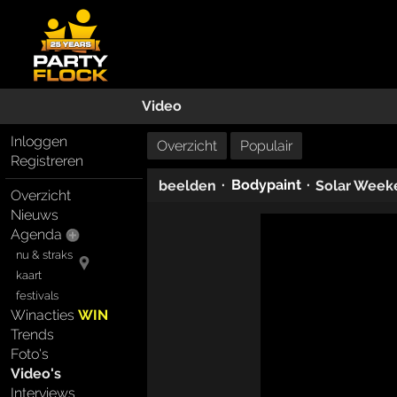
Video
Inloggen
Overzicht
Populair
Registreren
·
Bodypaint
·
beelden
Solar Week
Overzicht
Nieuws
Agenda
nu & straks
kaart
festivals
Winacties
WIN
Trends
Foto's
Video's
Interviews