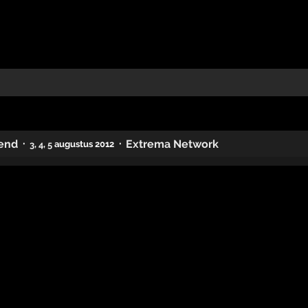
·
·
end
Extrema Network
,
,
augustus 2012
3
4
5