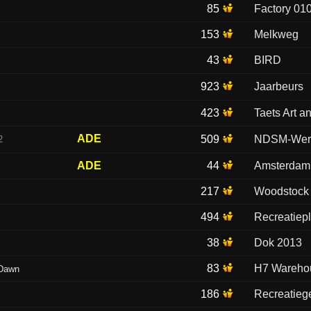
85
Factory 01
153
Melkweg
43
BIRD
923
Jaarbeurs
423
Taets Art a
ADE
509
NDSM-Wer
2
ADE
44
Amsterdam
217
Woodstock
494
Recreatiepla
38
Dok 2013
83
H7 Wareho
 Dawn
186
Recreatieg