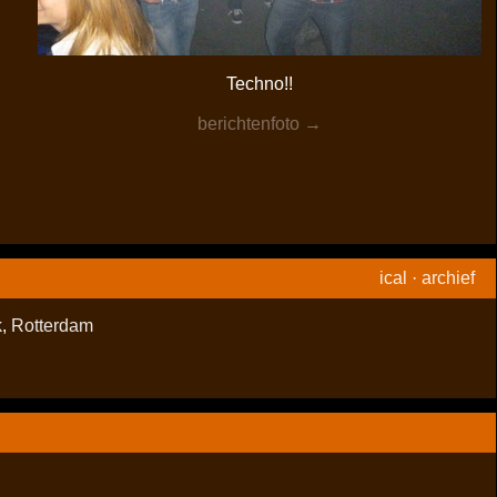
Techno!!
berichtenfoto →
ical
·
archief
k
,
Rotterdam