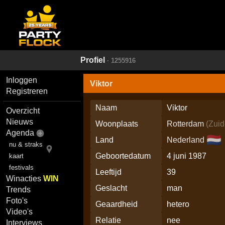
Profiel
· 1255916
Inloggen
Viktor
Registreren
Naam
Viktor
Overzicht
Nieuws
Woonplaats
Rotterdam
(
Zuid
Agenda
🇳🇱
Land
Nederland
nu & straks
Geboortedatum
4 juni 1987
kaart
festivals
Leeftijd
39
Winacties
WIN
Geslacht
man
Trends
Foto's
Geaardheid
hetero
Video's
Relatie
nee
Interviews