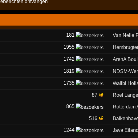
véberichten ontvangen
181
Van Nelle 
1955
Hembrugter
1742
ArenA Boul
1819
NDSM-Wer
1735
Walibi Holl
87
Roel Lange
865
Rotterdam 
516
Balkenhav
1244
Java Eilan