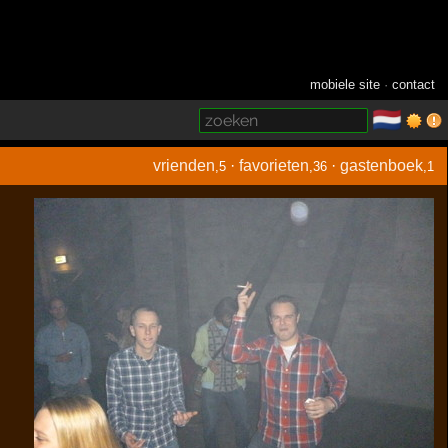
mobiele site
·
contact
🇳🇱
­
vrienden
·
favorieten
·
gastenboek
,5
,36
,1