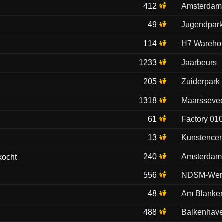
412
Amsterdam
49
Jugendpar
114
H7 Wareho
1233
Jaarbeurs
205
Zuiderpark
1318
Maarsseve
61
Factory 01
13
Kunstencen
240
Amsterdam 
556
NDSM-Wer
48
Am Blanke
488
Balkenhav