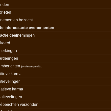
enden
orieten
nementen bezocht
de interessante evenementen
actie deelnemingen
iteerd
merkingen
rderingen
umberichten
(
onderwerpenlijst
)
itieve karma
itievelingen
atieve karma
atievelingen
véberichten verzonden