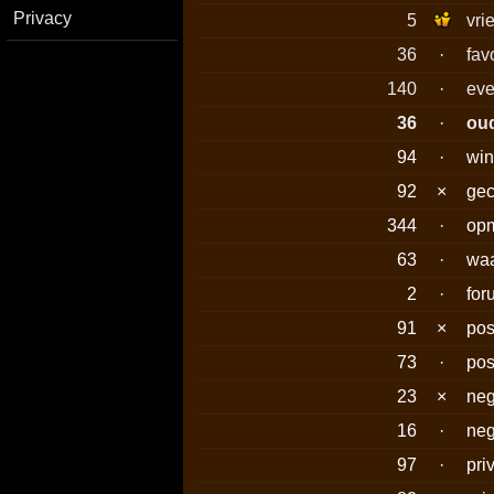
Privacy
5
vri
36
·
fav
140
·
eve
36
·
ou
94
·
win
92
×
gec
344
·
op
63
·
waa
2
·
for
91
×
pos
73
·
pos
23
×
neg
16
·
neg
97
·
pri