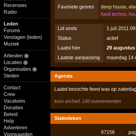
Recensies
Favoriete genres
deep house
,
ele
Radio
hard techno, ho
Leden
Lid sinds
1 juli 2011 09
Forums
Verslagen (leden)
Status
actief
Muziek
Laatst hier
29 augustus
Artiesten
Laatste aanpassing
maandag 14 o
Locaties
Organisaties
Steden
Agenda
Contact
Laatst bezochte feest was op zaterd
Crew
Vacatures
toon archief, 140 evenementen
Donaties
Beleid
Statistieken
Help
Adverteren
67156
·
pag
Voorwaarden