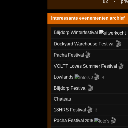
82
·
pri
Interessante evenementen archief
Blijdorp Winterfestival
🎬
Dockyard Warehouse Festival
🎬
Pacha Festival
🎬
VOLTT Loves Summer Festival
🎬
Lowlands
3
4
🎬
Blijdorp Festival
Chateau
🎬
18HRS Festival
3
🎬
Pacha Festival
2015