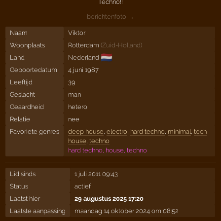
Techno!!
berichtenfoto →
Naam
Viktor
Woonplaats
Rotterdam
(
Zuid-Holland
)
🇳🇱
Land
Nederland
Geboortedatum
4 juni 1987
Leeftijd
39
Geslacht
man
Geaardheid
hetero
Relatie
nee
Favoriete genres
deep house
,
electro
,
hard techno
,
minimal
,
tech
house
,
techno
hard techno, house, techno
Lid sinds
1 juli 2011 09:43
Status
actief
Laatst hier
29 augustus 2025 17:20
Laatste aanpassing
maandag 14 oktober 2024 om 08:52