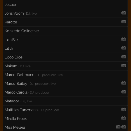
Jesper
Joris Voorn
· DJ, live
Karotte
Konkrete Collective
Len Faki
Lilith
Loco Dice
Makam
· DJ, live
Marcel Dettmann
· DJ, producer, live
Marco Bailey
· DJ, producer, live
Marco Carola
· DJ, producer
Matador
· DJ, live
Matthias Tanzmann
· DJ, producer
Mirella Kroes
Miss Melera