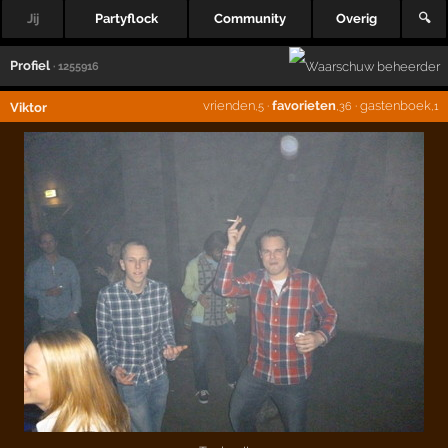
Jij
Partyflock
Community
Overig
🔍
Profiel
· 1255916
vrienden
·
favorieten
·
gastenboek
Viktor
,5
,36
,1