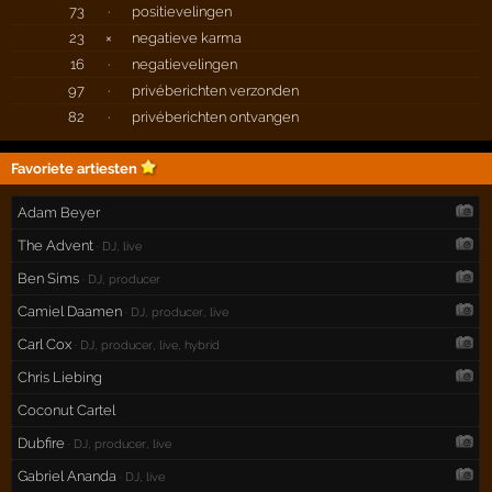
73
·
positievelingen
23
×
negatieve karma
16
·
negatievelingen
97
·
privéberichten verzonden
82
·
privéberichten ontvangen
Favoriete artiesten
Adam Beyer
The Advent
· DJ, live
Ben Sims
· DJ, producer
Camiel Daamen
· DJ, producer, live
Carl Cox
· DJ, producer, live, hybrid
Chris Liebing
Coconut Cartel
Dubfire
· DJ, producer, live
Gabriel Ananda
· DJ, live