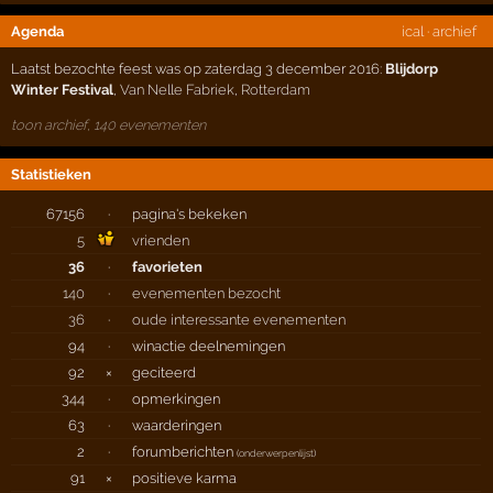
Agenda
ical
·
archief
Laatst bezochte feest was op zaterdag 3 december 2016:
Blijdorp
Winter Festival
,
Van Nelle Fabriek
,
Rotterdam
toon archief, 140 evenementen
Statistieken
67156
·
pagina's bekeken
5
vrienden
36
·
favorieten
140
·
evenementen bezocht
36
·
oude interessante evenementen
94
·
winactie deelnemingen
92
×
geciteerd
344
·
opmerkingen
63
·
waarderingen
2
·
forumberichten
(
onderwerpenlijst
)
91
×
positieve karma