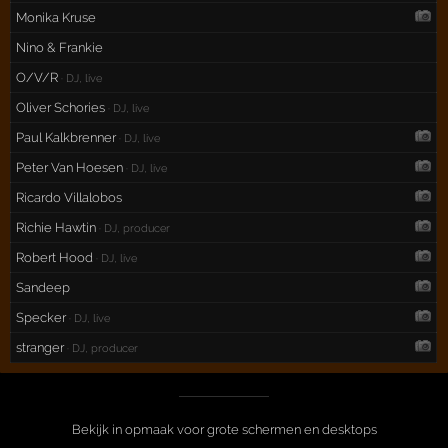
Monika Kruse
Nino & Frankie
O/V/R
· DJ, live
Oliver Schories
· DJ, live
Paul Kalkbrenner
· DJ, live
Peter Van Hoesen
· DJ, live
Ricardo Villalobos
Richie Hawtin
· DJ, producer
Robert Hood
· DJ, live
Sandeep
Specker
· DJ, live
stranger
· DJ, producer
Bekijk in opmaak voor grote schermen en desktops