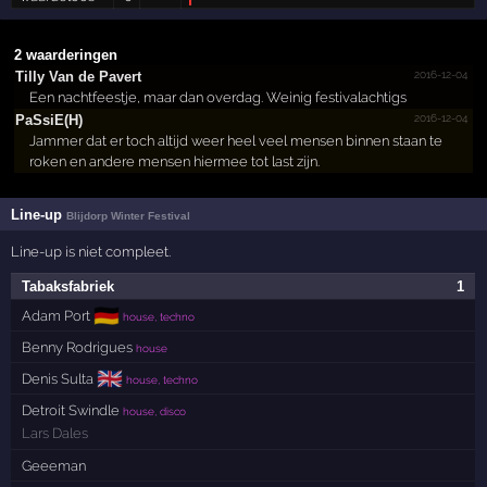
2 waarderingen
2016-12-04
Tilly Van de Pavert
Een nachtfeestje, maar dan overdag. Weinig festivalachtigs
2016-12-04
PaSsiE(H)
Jammer dat er toch altijd weer heel veel mensen binnen staan te
roken en andere mensen hiermee tot last zijn.
Line-up
Blijdorp Winter Festival
Line-up is niet compleet.
Tabaksfabriek
1
🇩🇪
Adam Port
house, techno
Benny Rodrigues
house
🇬🇧
Denis Sulta
house, techno
Detroit Swindle
house, disco
Lars Dales
Geeeman