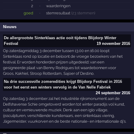
2
·
waarderingen
goed
·
stemresultaat
(23 stemmen)
Nieuws
De allergrootste Sinterklaas actie ooit tijdens Blijdorp Winter
Festival
19 november 2016
Op zaterdagmiddag 3 december tussen 13.00 en 16.00 loopt
Sinterklaas rond op locatie en beloont de vroege bezoekers van het
festival. Er worden honderden prijzen uitgedeeld; van een
gesigneerde plaat van Benny Rodrigues tot waardebonnen voor
Groos, Kakhiel, Stroop Rotterdam, Sajoer of Destino.
Na drie succesvolle zomeredities krijgt Blijdorp Festival in 2016
voor het eerst een winters vervolg in de Van Nelle Fabriek
24 september 2016
Op zaterdag 3 december zal het industriële rijksmonument aan de
Delfshavense Schie omgetoverd worden tot winter paradijs vol kunst,
cultuur en vernieuwende muziek. Denk aan een iglo village,
ijssculpturen, verschillende kunstenaars, een sinterklaas viering,
Jägermeister, vuurkorven en de beste nationale- en internationale dj's.