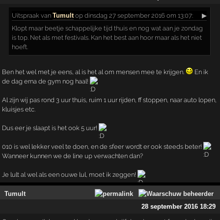
Uitspraak
van
Tumult
op dinsdag 27 september 2016 om 13:07:
▶
Klopt maar beetje schappelijke tijd thuis en nog wat aan je zondag
is top. Net als met festivals. Kan het best aan hoor maar als het niet
hoeft.
Ben het wel met je eens, al is het al om mensen mee te krijgen.
En ik
de dag erna de gym nog haal!
Al zijn wij pas rond 3 uur thuis, ruim 1 uur rijden, ff stoppen, naar auto lopen,
kluisjes etc.
Dus eer je slaapt is het ook 5 uur!
010 is wel lekker veel te doen, en de sfeer wordt er ook steeds beter!
Wanneer kunnen we de line up verwachten dan?
Je lult al wel als een ouwe lul, moet ik zeggen!
Tumult
28 september 2016 18:29