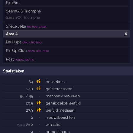
PimPim
SeanXX & Triomphe
SzeanXX
,
Triomphe
Snelle Jelle
hip hop, urban
Area 4
4
De Dupe
disco, hip hop
Pin Up Club
disco, afro, retro
Post
house, techno
Statistieken
64
bezoekers
240
geïnteresseerd
50 / 45
·
mannen / vrouwen
29.5
gemiddelde
leeftijd
27.9
leeftijd
mediaan
2
·
nieuwsberichten
2× 2
·
winactie
159 @
9
·
opmerkingen