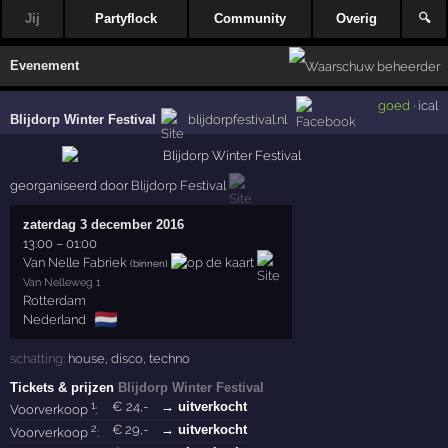
Jij
Partyflock
Community
Overig
🔍
Evenement
goed
·
ical
Blijdorp Winter Festival
blijdorpfestival.nl
georganiseerd door
Blijdorp Festival
zaterdag 3 december 2016
13:00
–
01:00
Van Nelle Fabriek
(binnen)
Van Nelleweg 1
Rotterdam
🇳🇱
Nederland
schatting:
house
,
disco
,
techno
Tickets & prijzen
Blijdorp Winter Festival
1
€
24
,-
→ uitverkocht
Voorverkoop
:
2
€
29
,-
→ uitverkocht
Voorverkoop
: