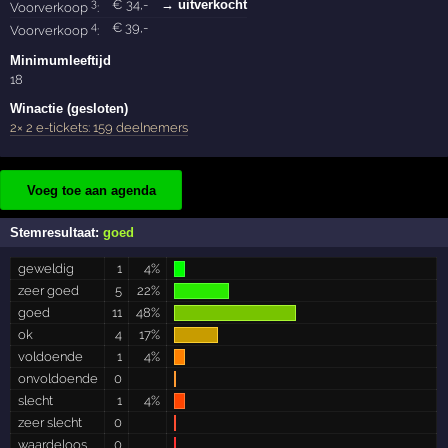
3
€
34
,-
→ uitverkocht
Voorverkoop
:
4
€
39
,-
Voorverkoop
:
Minimumleeftijd
18
Winactie (gesloten)
2× 2 e-tickets: 159 deelnemers
Voeg toe aan agenda
Stemresultaat:
goed
geweldig
1
4%
zeer goed
5
22%
goed
11
48%
ok
4
17%
voldoende
1
4%
onvoldoende
0
slecht
1
4%
zeer slecht
0
waardeloos
0