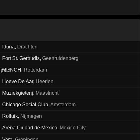
Iduna
,
Drachten
Fort St. Gertrudis
,
Geertruidenberg
MUNCH
,
Rotterdam
Hoeve De Aar
,
Heerlen
Muziekgieterij
,
Maastricht
Chicago Social Club
,
Amsterdam
Rolluik
,
Nijmegen
Arena Ciudad de Mexico
,
Mexico City
Vera
,
Groningen