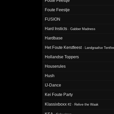
Foute Feestje
Foute Feestje
FUSION
Hard Insticts
·
Gabber Madness
Hardbase
Het Foute Kerstfeest
·
Landgraafse Tentfe
Hollandse Toppers
Houserules
Hush
IJ-Dance
Kei Foute Party
Klassixboxx
#2
·
Relive the Waak