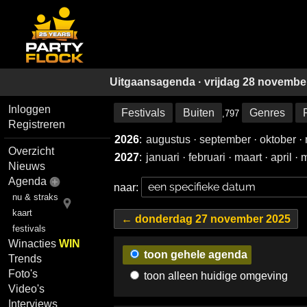
Uitgaansagenda · vrijdag 28 novembe
Inloggen
Festivals
Buiten
Genres
,797
Registreren
2026
:
augustus
·
september
·
oktober
·
Overzicht
2027
:
januari
·
februari
·
maart
·
april
·
m
Nieuws
Agenda
naar:
nu & straks
kaart
← donderdag 27 november 2025
festivals
Winacties
WIN
toon gehele agenda
Trends
Foto's
toon alleen huidige omgeving
Video's
Interviews