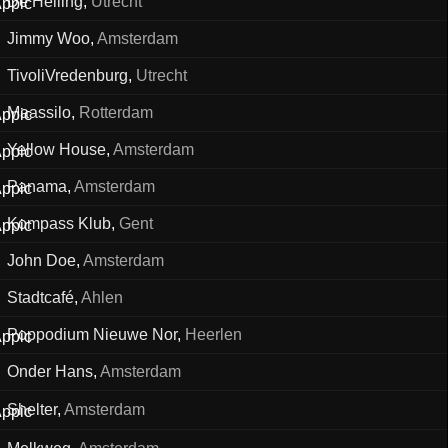
De Helling
,
Utrecht
Jimmy Woo
,
Amsterdam
TivoliVredenburg
,
Utrecht
Maassilo
,
Rotterdam
Yellow House
,
Amsterdam
Panama
,
Amsterdam
Kompass Klub
,
Gent
John Doe
,
Amsterdam
Stadtcafé
,
Ahlen
Poppodium Nieuwe Nor
,
Heerlen
Onder Hans
,
Amsterdam
Shelter
,
Amsterdam