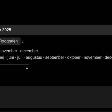
r 2025
Fotografen
,
3
november
·
december
ei
·
juni
·
juli
·
augustus
·
september
·
oktober
·
november
·
dec