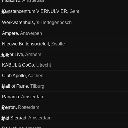
Paradiso
,
Amsterdam
Kunstencentrum VIERNULVIER
,
Gent
Werkwarenhuis
,
's-Hertogenbosch
Ampere
,
Antwerpen
Nieuwe Buitensocieteit
,
Zwolle
Luxor Live
,
Arnhem
KABUL à GoGo
,
Utrecht
Club Apollo
,
Aachen
Hall of Fame
,
Tilburg
Panama
,
Amsterdam
Perron
,
Rotterdam
Het Sieraad
,
Amsterdam