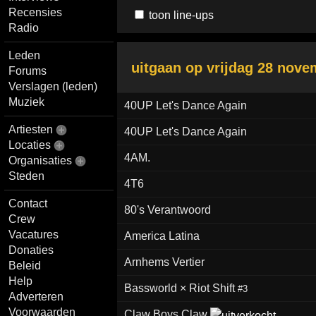
Recensies
toon line-ups
Radio
Leden
uitgaan op
vrijdag 28 nove
Forums
Verslagen (leden)
Muziek
40UP Let's Dance Again
Artiesten
40UP Let's Dance Again
Locaties
4AM.
Organisaties
Steden
4T6
Contact
80's Verantwoord
Crew
Vacatures
America Latina
Donaties
Arnhems Vertier
Beleid
Help
Bassworld × Riot Shift
#3
Adverteren
Voorwaarden
Claw Boys Claw