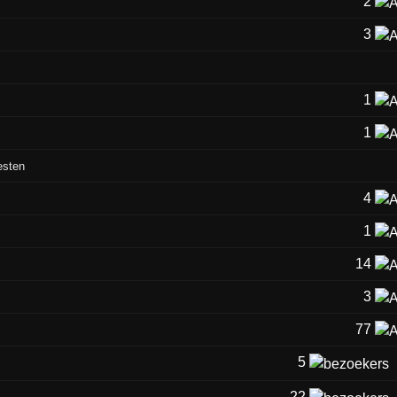
2
3
1
1
esten
4
1
14
3
77
5
22