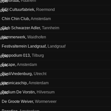
Patronaat
,
Haarlem
ECI Cultuurfabriek
,
Roermond
Chin Chin Club
,
Amsterdam
Club Schwarzer Adler
,
Tannheim
Hammerwerk
,
Waidhofen
Festivalterrein Landgraaf
,
Landgraaf
Poppodium 013
,
Tilburg
Escape
,
Amsterdam
TivoliVredenburg
,
Utrecht
Veronicaschip
,
Amsterdam
Podium De Vorstin
,
Hilversum
De Groote Weiver
,
Wormerveer