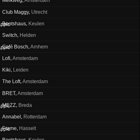
Melkweg
,
Amsterdam
Club Maggy
,
Utrecht
Bootshaus
,
Keulen
Switch
,
Helden
Café Bosch
,
Arnhem
Lofi
,
Amsterdam
Kiki
,
Leiden
The Loft
,
Amsterdam
BRET
,
Amsterdam
MEZZ
,
Breda
Annabel
,
Rotterdam
Frame
,
Hasselt
Bootshaus
,
Keulen