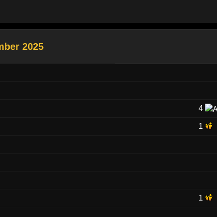
mber 2025
4
1
1