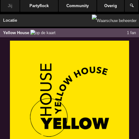
Jij
Partyflock
Community
Overig
🔍
Locatie
Yellow House
1 fan