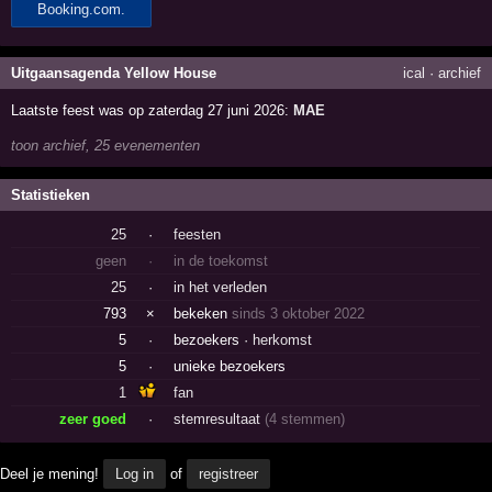
Uitgaansagenda Yellow House
ical
·
archief
Laatste feest was op zaterdag 27 juni 2026:
MAE
toon archief, 25 evenementen
Statistieken
25
·
feesten
geen
·
in de toekomst
25
·
in het verleden
793
×
bekeken
sinds 3 oktober 2022
5
·
bezoekers ·
herkomst
5
·
unieke bezoekers
1
fan
zeer goed
·
stemresultaat
(4 stemmen)
Deel je mening!
Log in
of
registreer