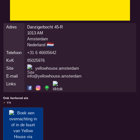
Adres
Danzigerbocht 45-R
1013 AM
Amsterdam
🇳🇱
Nederland
Telefoon
+31 6 46605642
KvK
85025976
Site
yellowhouse.amsterdam
E-mail
info@yellowhouse.amsterdam
Links
Ook herkend als
YH