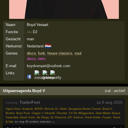
Naam
Boyd Veraart
Functie
DJ
16×
Geslacht
man
🇳🇱
Herkomst
Nederland
Genres
disco
,
funk
,
house classics
,
soul
disco, retro
E-mail
boydveraart@outlook.com
Links
Uitgaansagenda Boyd V
ical
·
archief
TrailerFest
za 8 aug 2026
vandaag:
Agent Zero
,
Ansjovis
,
BIGGI
,
Bonnie St. Claire
,
Bougatsa Dream Tunnel
,
Boyd V
,
Burtha
,
Buzz Fuzz
,
Cappa 'n Viezerik
,
Chuckie
,
CV De Wèggooiers
,
Dark Matter Space
Assembly
,
David Vunk
,
De Plaag
,
Dr. Peacock
,
EP
,
Extince
,
Frank Kvitta
,
Furyan
,
Gerst
& Nat
,
en nog 36 andere artiesten →