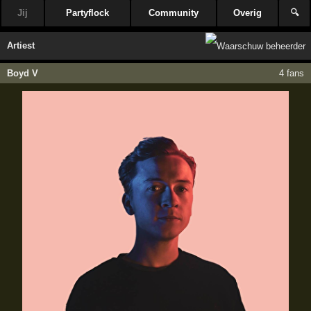
Jij
Partyflock
Community
Overig
🔍
Artiest
Boyd V
4 fans