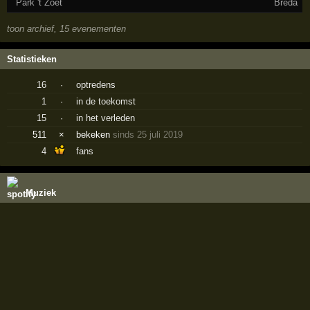
Park 't Zoet
Breda
toon archief, 15 evenementen
Statistieken
16
·
optredens
1
·
in de toekomst
15
·
in het verleden
511
×
bekeken
sinds 25 juli 2019
4
fans
Muziek