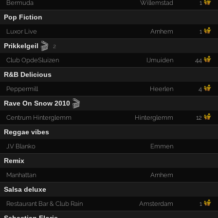
Bermuda
Willemstad
1
Pop Fiction
Luxor Live
Arnhem
1
🎬
Prikkelgeil
2
Club OpdeSluizen
IJmuiden
44
R&B Delicious
Peppermill
Heerlen
4
🎬
Rave On Snow 2010
Centrum Hinterglemm
Hinterglemm
12
Reggae vibes
J.V Blanko
Emmen
Remix
Manhattan
Arnhem
Salsa deluxe
Restaurant Bar & Club Rain
Amsterdam
1