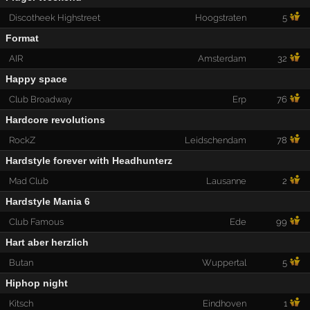
Discotheek Highstreet
Hoogstraten
5
Format
AIR
Amsterdam
32
Happy space
Club Broadway
Erp
76
Hardcore revolutions
RockZ
Leidschendam
78
Hardstyle forever with Headhunterz
Mad Club
Lausanne
2
Hardstyle Mania 6
Club Famous
Ede
99
Hart aber herzlich
Butan
Wuppertal
5
Hiphop night
Kitsch
Eindhoven
1