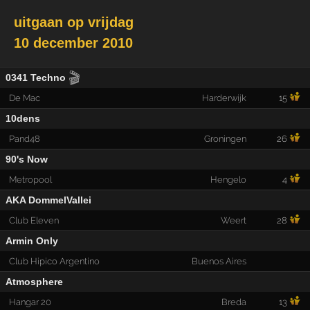
uitgaan op
vrijdag
10 december 2010
🎬
0341 Techno
De Mac
Harderwijk
15
10dens
Pand48
Groningen
26
90's Now
Metropool
Hengelo
4
AKA DommelVallei
Club Eleven
Weert
28
Armin Only
Club Hipico Argentino
Buenos Aires
Atmosphere
Hangar 20
Breda
13