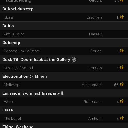
Tivoli de Helling
Utrecht
25
Dubbel dubstep
Iduna
Drachten
2
Dublo
Ritz Building
Hasselt
Dubshop
Poppodium So What!
Gouda
4
🎬
Dusk Till Doorn back at the Gallery
Ministry of Sound
London
1
Electronation @ klinch
Melkweg
Amsterdam
66
Emission: worm schlussparty Ⅱ
Worm
Rotterdam
4
Fissa
The Level
Arnhem
4
Flügel Weekend