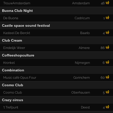
TrouwAmsterdam
Amsterdam
46
Buona Club Night
De Buona
Castricum
1
Castle space sound festival
Kasteel De Berckt
Baarlo
4
Club Cream
Eindelijk Weer
Almere
86
Coffeeshopculture
Kronkel
Nijmegen
6
Combination
Music café Opus Four
Gorinchem
60
Cosmo Club
Cosmo Club
Oberhausen
5
Crazy circus
't Trefpunt
Deest
4