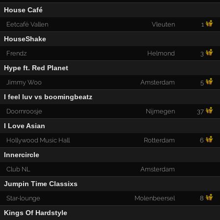
House Café
Eetcafé Vallen
Vleuten
1
HouseShake
Frendz
Helmond
3
Hype ft. Red Planet
Jimmy Woo
Amsterdam
5
I feel luv vs boomingbeatz
Doornroosje
Nijmegen
37
I Love Asian
Hollywood Music Hall
Rotterdam
6
Innercircle
Club NL
Amsterdam
Jumpin Time Classixs
Star-lounge
Molenbeersel
8
Kings Of Hardstyle