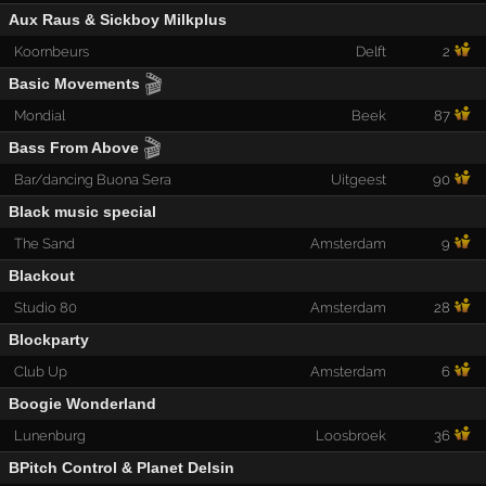
Aux Raus & Sickboy Milkplus
Koornbeurs
Delft
2
🎬
Basic Movements
Mondial
Beek
87
🎬
Bass From Above
Bar/dancing Buona Sera
Uitgeest
90
Black music special
The Sand
Amsterdam
9
Blackout
Studio 80
Amsterdam
28
Blockparty
Club Up
Amsterdam
6
Boogie Wonderland
Lunenburg
Loosbroek
36
BPitch Control & Planet Delsin