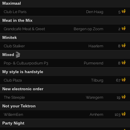
Maximaal
Club Le Paris
Den Haag
5
Meat in the Mix
Grandcafé Meat & Greet
Bergen op Zoom
2
Minitek
Club Stalker
Haarlem
8
🎬
Mixed
Pop- & Cultuurpodium P3
Purmerend
8
My style is hardstyle
Club Plaza
Tilburg
67
New electronic order
The Steeple
Waregem
19
Not your Tektron
WillemEen
Arnhem
103
Party Night