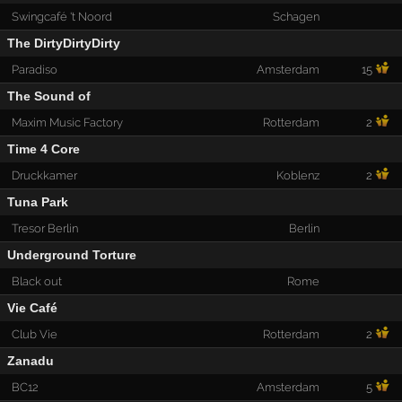
Swingcafé 't Noord
Schagen
The DirtyDirtyDirty
Paradiso
Amsterdam
15
The Sound of
Maxim Music Factory
Rotterdam
2
Time 4 Core
Druckkamer
Koblenz
2
Tuna Park
Tresor Berlin
Berlin
Underground Torture
Black out
Rome
Vie Café
Club Vie
Rotterdam
2
Zanadu
BC12
Amsterdam
5