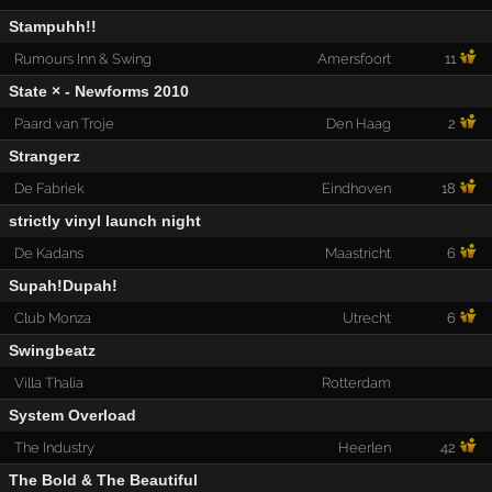
Stampuhh!!
Rumours Inn & Swing
Amersfoort
11
State × - Newforms 2010
Paard van Troje
Den Haag
2
Strangerz
De Fabriek
Eindhoven
18
strictly vinyl launch night
De Kadans
Maastricht
6
Supah!Dupah!
Club Monza
Utrecht
6
Swingbeatz
Villa Thalia
Rotterdam
System Overload
The Industry
Heerlen
42
The Bold & The Beautiful