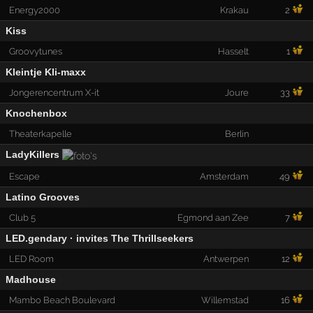
Energy2000
Krakau
2
Kiss
Groovytunes
Hasselt
1
Kleintje Kli-maxx
Jongerencentrum X-it
Joure
33
Knochenbox
Theaterkapelle
Berlin
LadyKillers
Escape
Amsterdam
49
Latino Grooves
Club 5
Egmond aan Zee
7
LED.gendary · invites The Thrillseekers
LED Room
Antwerpen
12
Madhouse
Mambo Beach Boulevard
Willemstad
16