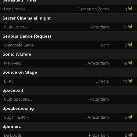
Sebastian Floris
Den Enghel
Bergen op Zoom
3
Secret Cinema all night
Club Catwalk
Rotterdam
46
Serious Dance Request
Grandcafé Santé
Hoorn
7
Sonic Warfare
Melkweg
Amsterdam
34
Source on Stage
EKKO
Utrecht
33
Spaceball
Club Spaceball
Rotterdam
Speakerboxing
Sugar Factory
Amsterdam
6
Spinnerz
De Loods
Ridderkerk
2