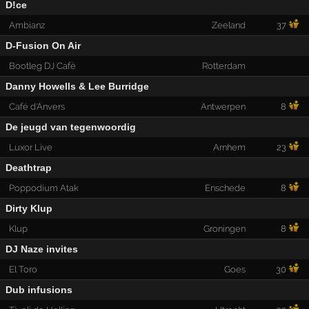
D!ce
Ambianz
Zeeland
37
D-Fusion On Air
Bootleg DJ Café
Rotterdam
Danny Howells & Lee Burridge
Café d'Anvers
Antwerpen
8
De jeugd van tegenwoordig
Luxor Live
Arnhem
23
Deathtrap
Poppodium Atak
Enschede
8
Dirty Klup
Klup
Groningen
8
DJ Naze invites
El Toro
Goes
30
Dub infusions