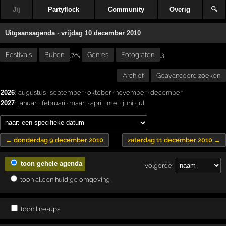
Jij
Partyflock
Community
Overig
🔍
Uitgaansagenda · vrijdag 10 december 2010
Festivals
Buiten
Genres
Fotografen
,
,789
3
Archief
Geavanceerd zoeken
2026
:
augustus
·
september
·
oktober
·
november
·
december
2027
:
januari
·
februari
·
maart
·
april
·
mei
·
juni
·
juli
← donderdag 9 december 2010
zaterdag 11 december 2010 →
toon gehele agenda
volgorde:
toon alleen huidige omgeving
toon line-ups