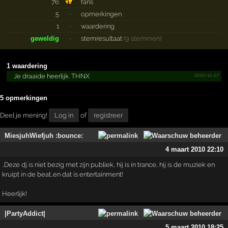
76
fans
5
·
opmerkingen
1
·
waardering
geweldig
·
stemresultaat
(9 stemmen)
1 waardering
2010-12-27
Je draaide heerlijk. THNX
5 opmerkingen
Deel je mening!
Log in
of
registreer
MiesjuhWiefjuh :bounce:
4 maart 2010 22:10
..Deze dj is niet bezig met zijn publiek, hij is in trance, hij ís de muziek en
kruipt in de beat..en dat is entertainment!
Heerlijk!
|PartyAddict|
5 maart 2010 18:25