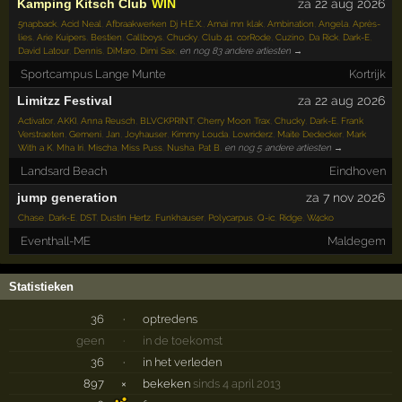
Kamping Kitsch Club
WIN
za 22 aug 2026
5napback
,
Acid Neal
,
Afbraakwerken Dj H.E.X.
,
Amai mn klak
,
Ambination
,
Angela
,
Après-
lies
,
Arie Kuipers
,
Bestien
,
Callboys
,
Chucky
,
Club 41
,
corRode
,
Cuzino
,
Da Rick
,
Dark-E
,
David Latour
,
Dennis
,
DiMaro
,
Dimi Sax
,
en nog 83 andere artiesten →
Sportcampus Lange Munte
Kortrijk
Limitzz Festival
za 22 aug 2026
Activator
,
AKKI
,
Anna Reusch
,
BLVCKPRINT
,
Cherry Moon Trax
,
Chucky
,
Dark-E
,
Frank
Verstraeten
,
Gemeni
,
Jan
,
Joyhauser
,
Kimmy Louda
,
Lowriderz
,
Maite Dedecker
,
Mark
With a K
,
Mha Iri
,
Mischa
,
Miss Puss
,
Nusha
,
Pat B
,
en nog 5 andere artiesten →
Landsard Beach
Eindhoven
jump generation
za 7 nov 2026
Chase
,
Dark-E
,
DST
,
Dustin Hertz
,
Funkhauser
,
Polycarpus
,
Q-ic
,
Ridge
,
W4cko
Eventhall-ME
Maldegem
Statistieken
36
·
optredens
geen
·
in de toekomst
36
·
in het verleden
897
×
bekeken
sinds 4 april 2013