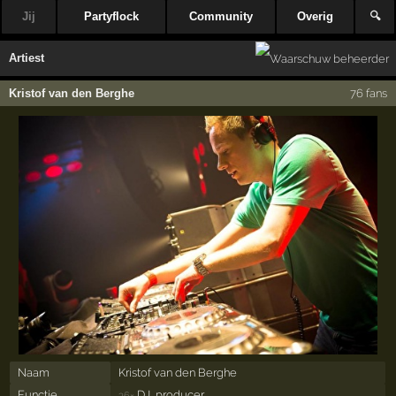
Jij
Partyflock
Community
Overig
🔍
Artiest
Kristof van den Berghe
76 fans
Naam
Kristof van den Berghe
Functie
DJ, producer
36×