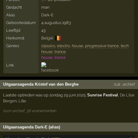
Geslacht
man
Alias
Dark-E
Geboortedatum
4 augustus 1983
Leeftijd
43
🇧🇪
Herkomst
België
Genres
classics
,
electro
,
house
,
progressive trance
,
tech
house
,
trance
house, trance
Link
Uitgaansagenda Kristof van den Berghe
ical
·
archief
Laatste optreden was op zondag 29 juni 2025:
Sunrise Festival
,
De Lilse
Bergen
,
Lille
toon archief, 36 evenementen
Uitgaansagenda
Dark-E
(alias)