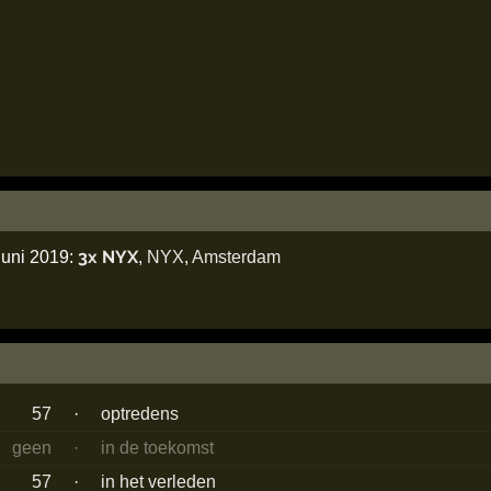
3x NYX
juni 2019:
,
NYX
,
Amsterdam
57
·
optredens
geen
·
in de toekomst
57
·
in het verleden