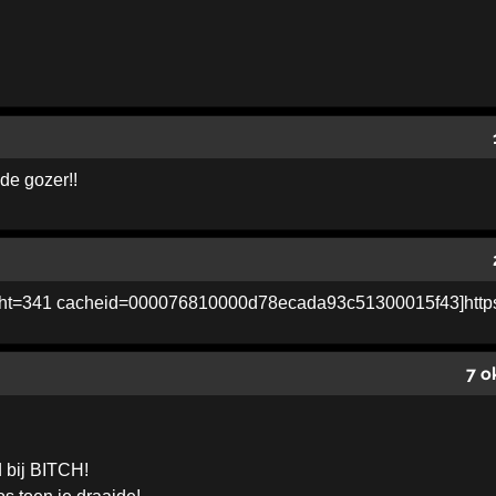
de gozer!!
7 o
 bij BITCH!