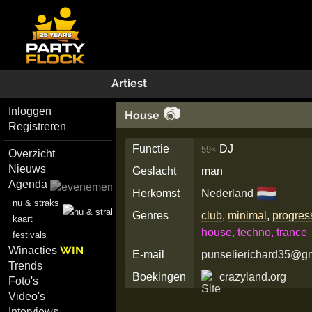
Artiest
📷
Inloggen
House
Registreren
Functie
DJ
59×
Overzicht
Nieuws
Geslacht
man
Agenda
🇳🇱
Herkomst
Nederland
nu & straks
Genres
club
,
minimal
,
progres
kaart
house, techno, trance
festivals
WIN
Winacties
E-mail
punselierichard35@g
Trends
Boekingen
crazyland.org
Foto's
Video's
Interviews