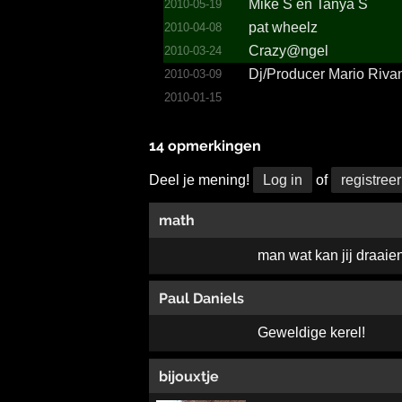
Mike S en Tanya S
2010-05-19
pat wheelz
2010-04-08
Crazy@ngel
2010-03-24
Dj/­Producer Mario Riva
2010-03-09
2010-01-15
14 opmerkingen
Deel je mening!
Log in
of
registreer
math
man wat kan jij draaien
Paul Daniels
Geweldige kerel!
bijouxtje