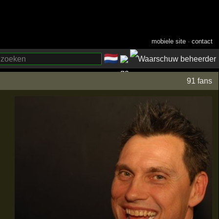
mobiele site
·
contact
🇳🇱
­
91 fans