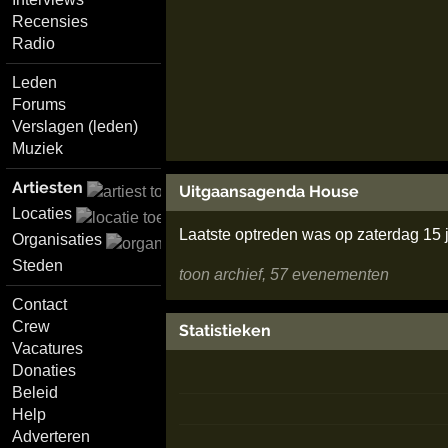
Recensies
Radio
Leden
Forums
Verslagen (leden)
Muziek
Artiesten
Uitgaansagenda House
Locaties
Laatste optreden was op zaterdag 15 
Organisaties
Steden
toon archief, 57 evenementen
Contact
Crew
Statistieken
Vacatures
Donaties
Beleid
Help
Adverteren