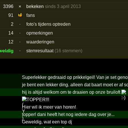
3396
×
bekeken
sinds 3 april 2013
91
fans
2
·
foto's tijdens optreden
14
·
opmerkingen
12
·
waarderingen
weldig
·
stemresultaat
(16 stemmen)
Superlekker gedraaid op prikkelgeil! Van je set geno
je bent een lekker ding. alleen dat baart moet er af s
hij is altijd welkom om te draaien op onze bruiloft
TOPPER!!!
Hier wil ik meer van horen!
topper! dani heeft het nog iedere dag over je...
Geweldig, wat een top dj