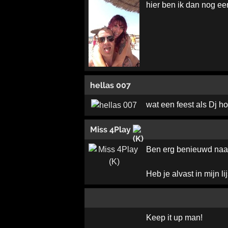
hier ben ik dan nog ee
hellas 007
wat een feest als Dj h
Miss 4Play
Ben erg benieuwd naar 
Heb je alvast in mijn l
Keep it up man!