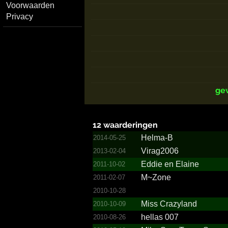
Voorwaarden
Privacy
ge
12 waarderingen
Helma-B
2014-05-25
Virag2006
2013-02-04
Eddie en Elaine
2011-10-02
M~Zone
2011-02-07
2010-10-28
Miss Crazyland
2010-10-09
hellas 007
2010-08-26