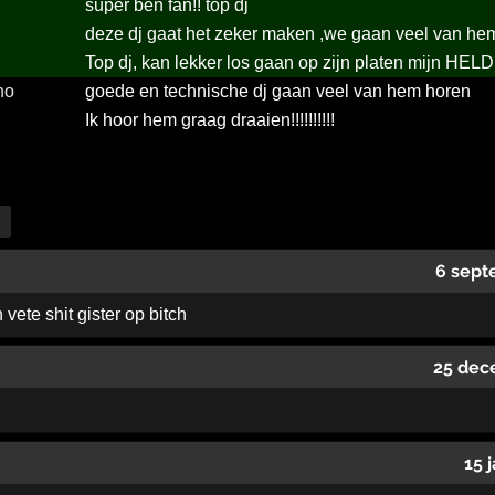
super ben fan!! top dj
deze dj gaat het zeker maken ,we gaan veel van he
Top dj, kan lekker los gaan op zijn platen mijn HELD
no
goede en technische dj gaan veel van hem horen
Ik hoor hem graag draaien!!!!!!!!!!
6 sept
 vete shit gister op bitch
25 dec
15 