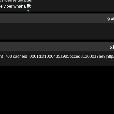
s toen je draaide!
 de vloer whaha
9 o
5 