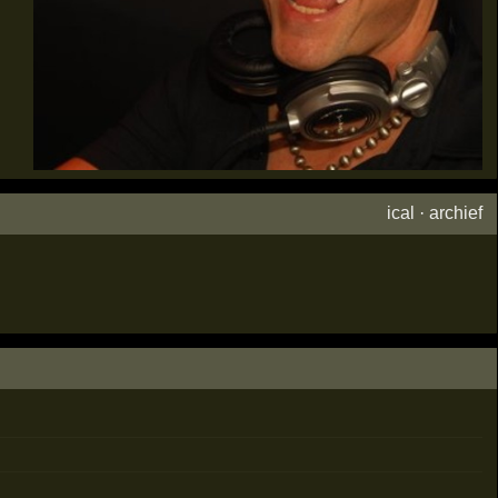
ical
·
archief