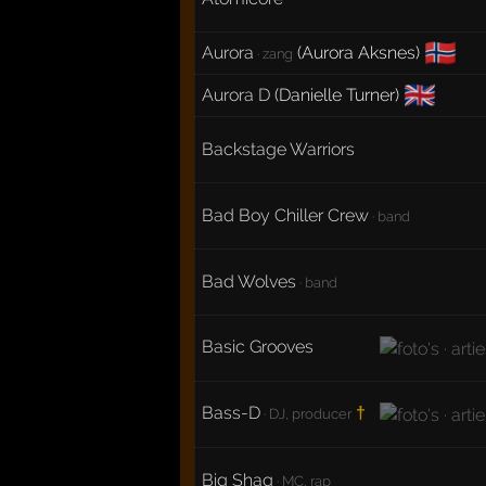
🇳🇴
Aurora
(Aurora Aksnes)
· zang
🇬🇧
Aurora D
(Danielle Turner)
Backstage Warriors
Bad Boy Chiller Crew
· band
Bad Wolves
· band
Basic Grooves
Bass-D
†
· DJ, producer
Big Shaq
· MC, rap