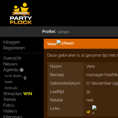
Profiel
· 917550
Inloggen
Veer
Registreren
Deze gebruiker is al geruime tijd nie
Overzicht
Nieuws
Naam
Vera
Agenda
Beroep
manager hoofdk
nu & straks
kaart
Geboortedatum
17 december 19
festivals
Leeftijd
32
Winacties
WIN
Trends
Relatie
nee
Foto's
Links
Video's
Interviews