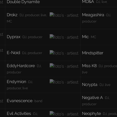
MD&A
Double Dynamite
· DJ, live
Drokz
Meagashira
· DJ, producer, live,
· DJ,
MC
producer
Dyprax
Mic
· DJ, producer
· MC
E-Noid
Mindspitter
· DJ, producer
EddyHardcore
Miss K8
· DJ,
· DJ, produce
producer
live
Endymion
· DJ,
Ncrypta
· DJ, live
producer, live
Negative A
· DJ,
Evanescence
· band
producer
Evil Activities
Neophyte
· DJ,
· DJ, prod