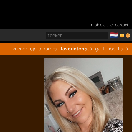
mobiele site
·
contact
🇳🇱
­
vrienden
·
album
·
favorieten
·
gastenboek
,41
,23
,308
,348