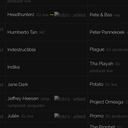
producer, live
Headhunterz
—
Pete & Bas
· DJ, live
· rap
Humberto Tan
Peter Pannekoek
· MC
·
Plague
Indestructible
· DJ, producer,
Tha Playah
· DJ,
Indika
producer, live
Potato
Jane Dark
· DJ, live
Jeffrey Heesen
· zang,
Project Omeaga
· 
componist, songwriter
Juliëx
Promo
· DJ, live
· DJ, producer,
The Prophet
· DJ,