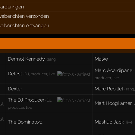
arderingen
ivéberichten verzonden
ivéberichten ontvangen
Dermot Kennedy
Malke
· zang
Marc Acardipane
·
Detest
· DJ, producer, live
producer, live
Dexter
Marc Rebillet
· zang
The DJ Producer
· DJ,
Mart Hoogkamer
·
producer, live
The Dominatorz
Mashup Jack
· live