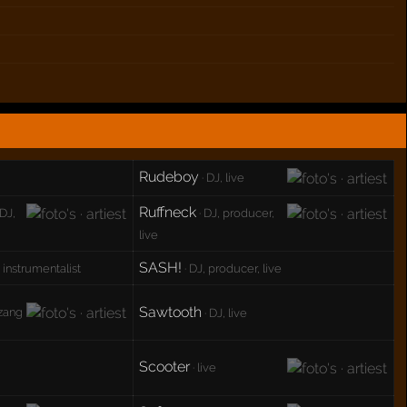
Rudeboy
· DJ, live
Ruffneck
 DJ,
· DJ, producer,
live
SASH!
, instrumentalist
· DJ, producer, live
Sawtooth
 zang
· DJ, live
Scooter
· live