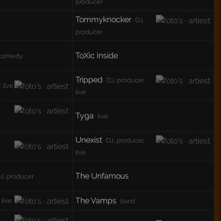
producer
Tommyknocker
· DJ,
producer
ToXic Inside
 comedy
Tripped
· DJ, producer,
 live
live
Tyga
· live
Unexist
· DJ, producer,
live
The Unfamous
DJ, producer
The Vamps
 live
· band