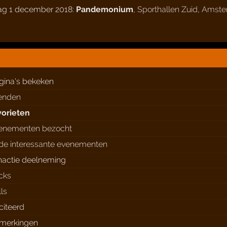
dag 1 december 2018:
Pandemonium
,
Sporthallen Zuid
,
Amste
gina's bekeken
ienden
vorieten
enementen bezocht
de interessante evenementen
nactie deelneming
ocks
lls
citeerd
merkingen