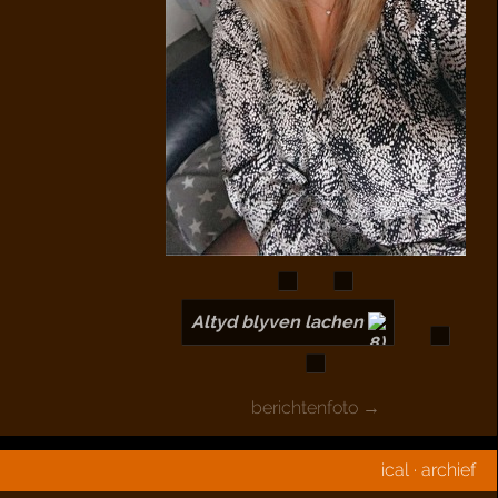
Altyd blyven lachen
berichtenfoto →
ical
·
archief