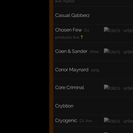
live, hybrid
Casual Gabberz
Chosen Few
· DJ,
†
producer, live
Coen & Sander
· show
Conor Maynard
· zang
Core Criminal
Crybtion
Cryogenic
· DJ, live