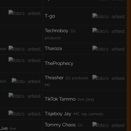
T-go
Technoboy
· DJ,
producer
Tharoza
ucer
TheProphecy
Thrasher
· DJ, producer,
 live
MC
TikTok Tammo
· live, zang
Tisjeboy Jay
· MC, rap, comedy
Tommy Chaos
· DJ,
Live
· live