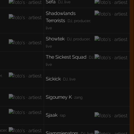
Sefa
· DJ, live
Shadowlands
Terrorists
· DJ, producer,
live
Showtek
· DJ, producer,
live
The Sickest Squad
· DJ,
live
r,
Sickick
· DJ, live
Sigourney K
· zang
Sjaak
· rap
ucer,
Sjammienators
· DJ, live