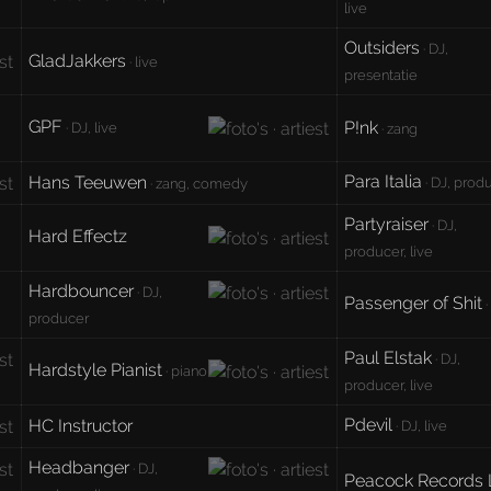
live
Outsiders
· DJ,
GladJakkers
· live
presentatie
GPF
P!nk
· DJ, live
· zang
Para Italia
Hans Teeuwen
· DJ, prod
· zang, comedy
Partyraiser
· DJ,
Hard Effectz
producer, live
Hardbouncer
· DJ,
Passenger of Shit
·
producer
Paul Elstak
· DJ,
Hardstyle Pianist
· piano
producer, live
Pdevil
HC Instructor
· DJ, live
Headbanger
· DJ,
Peacock Records 