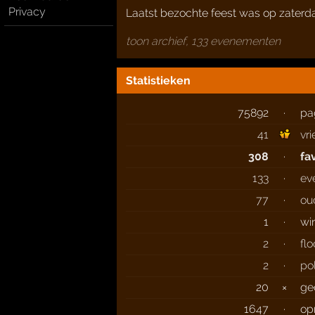
Privacy
Laatst bezochte feest was op zater
toon archief, 133 evenementen
Statistieken
75892
·
pa
41
vr
308
·
fa
133
·
ev
77
·
ou
1
·
wi
2
·
fl
2
·
po
20
×
ge
1647
·
op