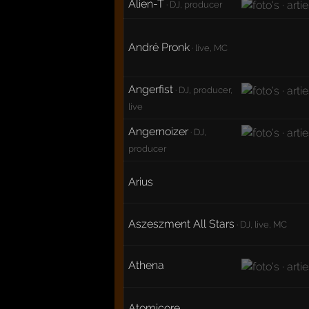
Alien-T
· DJ, producer
André Pronk
· live, MC
Angerfist
· DJ, producer,
live
Angernoizer
· DJ,
producer
Arius
Aszeszment All Stars
· DJ, live, MC
Athena
Atomicore