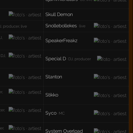
Skull Demon
Snollebollekes
· live
J, producer, live
J,
SpeakerFreakz
 DJ,
Special D
· DJ, producer
Stanton
r,
Stikko
er,
Syco
· MC
er,
System Overload