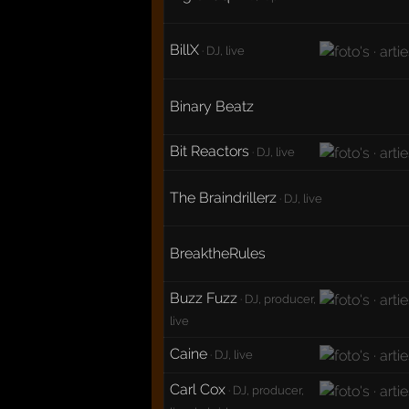
BillX
· DJ, live
Binary Beatz
Bit Reactors
· DJ, live
The Braindrillerz
· DJ, live
BreaktheRules
Buzz Fuzz
· DJ, producer,
live
Caine
· DJ, live
Carl Cox
· DJ, producer,