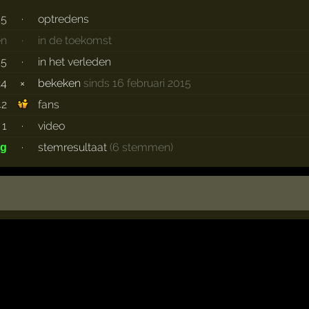
45
·
optredens
en
·
in de toekomst
45
·
in het verleden
24
×
bekeken
sinds 16 februari 2015
42
fans
1
·
video
·
stemresultaat
(6 stemmen)
ig