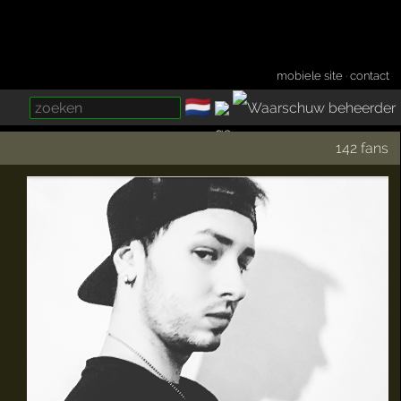
mobiele site
·
contact
🇳🇱
­
142 fans