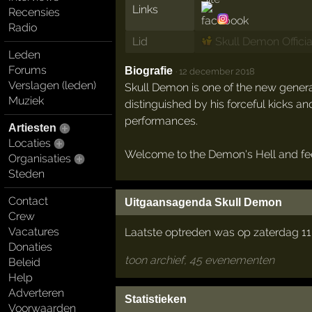
Links
Recensies
Radio
Lid
Skull Demon Officia
Leden
Forums
Biografie
·
12 december 2018
Verslagen (leden)
Skull Demon is one of the new genera
Muziek
distinguished by his forceful kicks 
performances.
Artiesten
Locaties
Welcome to the Demon's Hell and feel
Organisaties
Steden
Contact
Uitgaansagenda Skull Demon
Crew
Vacatures
Laatste optreden was op zaterdag 1
Donaties
toon archief, 45 evenementen
Beleid
Help
Adverteren
Statistieken
Voorwaarden