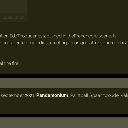
l
(12 dec 2018)
tion DJ/Producer established in theFrenchcore scene. Is
and unexpected melodies, creating an unique atmosphere in his
 the fire!
1 september 2021:
,
Paintball Spaarnwoude
,
Vel
Pandemonium