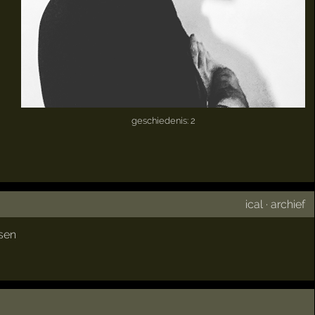
geschiedenis: 2
ical
·
archief
sen