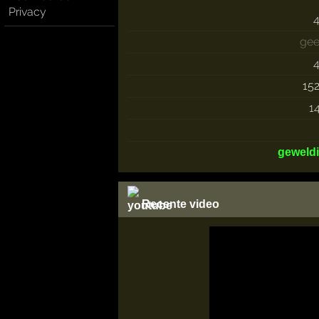
Privacy
ge
15
1
geweld
Recente video