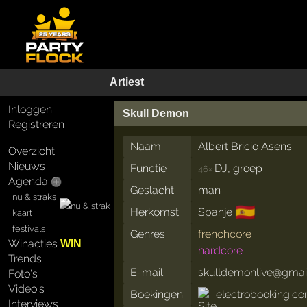
Artiest
Inloggen
Skull Demon
Registreren
Naam
Albert Bricio Asens
Overzicht
Nieuws
Functie
DJ, groep
46×
Agenda
Geslacht
man
nu & straks
🇪🇸
Herkomst
Spanje
kaart
festivals
Genres
frenchcore
Winacties
WIN
hardcore
Trends
E-mail
skulldemonlive@gmai
Foto's
Video's
Boekingen
electrobooking.c
Interviews