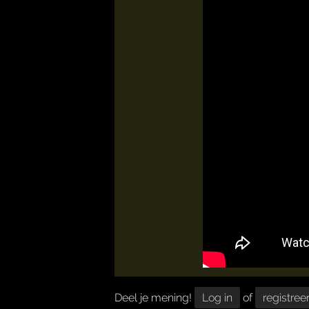
Deel je mening!
Log in
of
registree