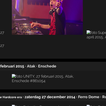
7 februari 2015
·
Atak
·
Enschede
· zaterdag 27 december 2014
·
Ferro Dome
·
R
ew Hardcore era