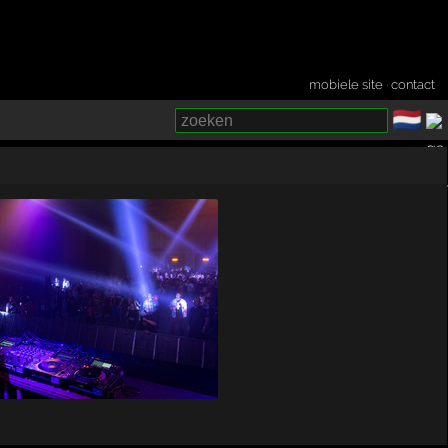
mobiele site
·
contact
🇳🇱
­