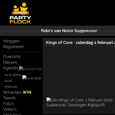
Foto's van
Noize Suppressor
Inloggen
Kings of Core
· zaterdag 1 februari
Registreren
Overzicht
Nieuws
Agenda
nu & straks
kaart
festivals
Winacties
WIN
Trends
Foto's
Video's
Interviews