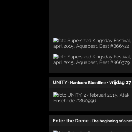
UNITY
· vrijdag 2
· Hardcore Bloodline
Enter the Dome
· The beginning of a n