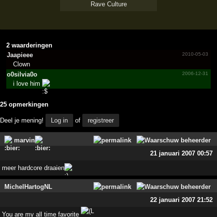
Rave Culture
2 waarderingen
Jaapieee
2010-05-03
Clown
o0silvia0o
2006-12-31
i love him
25 opmerkingen
Deel je mening!
Log in
of
registreer
marvin
21 januari 2007 00:57
meer hardcore draaien
MichelHartogNL
22 januari 2007 21:52
You are my all time favorite