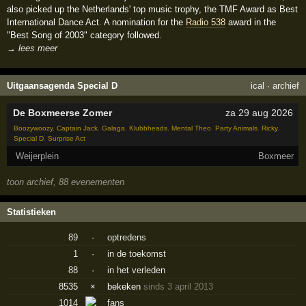
also picked up the Netherlands' top music trophy, the TMF Award as Best
International Dance Act. A nomination for the
Radio 538
award in the
"Best Song of 2003" category followed.
→ lees meer
Uitgaansagenda Special D
ical
·
archief
De Boxmeerse Zomer
za 29 aug 2026
Boozywoozy
,
Captain Jack
,
Galaga
,
Klubbheads
,
Mental Theo
,
Party Animals
,
Ricky
,
Special D
,
Surprise Act
Weijerplein
Boxmeer
toon archief, 88 evenementen
Statistieken
89
·
optredens
1
·
in de toekomst
88
·
in het verleden
8535
×
bekeken
sinds 3 april 2013
1014
fans