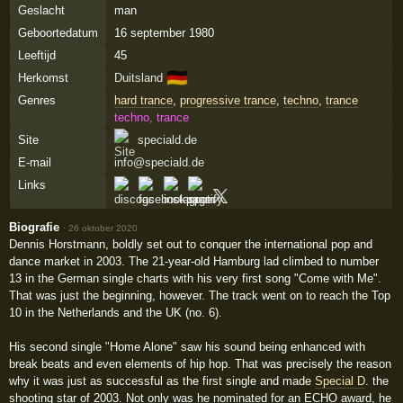
Geslacht
man
Geboortedatum
16 september 1980
Leeftijd
45
🇩🇪
Herkomst
Duitsland
Genres
hard trance
,
progressive trance
,
techno
,
trance
techno, trance
Site
speciald.de
E-mail
info@speciald.de
Links
Biografie
·
26 oktober 2020
Dennis Horstmann, boldly set out to conquer the international pop and
dance market in 2003. The 21-year-old Hamburg lad climbed to number
13 in the German single charts with his very first song "Come with Me".
That was just the beginning, however. The track went on to reach the Top
10 in the Netherlands and the UK (no. 6).
His second single "Home Alone" saw his sound being enhanced with
break beats and even elements of hip hop. That was precisely the reason
why it was just as successful as the first single and made
Special D
. the
shooting star of 2003. Not only was he nominated for an ECHO award, he