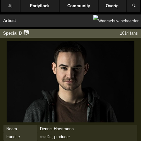
Jij
Partyflock
Community
Overig
🔍
Artiest
📷
Special D
1014 fans
Naam
Dennis Horstmann
Functie
DJ, producer
89×