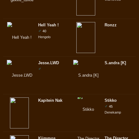
Hell Yeah !
Ronzz
♂
40
Hengelo
Jesse.LWD
S.andra [K]
♂
Kapitein Nak
Stikko
♂
45
Denekamp
Kiimmos
The Director