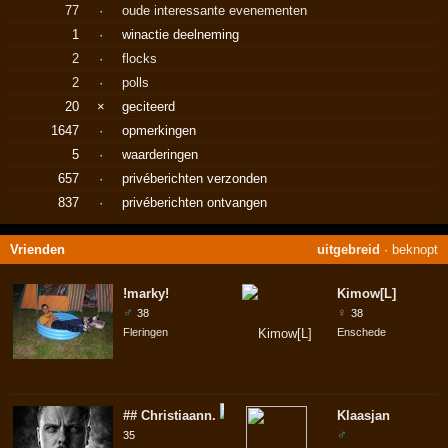
77
·
oude interessante evenementen
1
·
winactie deelneming
2
·
flocks
2
·
polls
20
×
geciteerd
1647
·
opmerkingen
5
·
waarderingen
657
·
privéberichten verzonden
837
·
privéberichten ontvangen
Vrienden
uitgebreid
·
beknopt
!marky!
Kimow[L]
♂
♀
38
38
Fleringen
Enschede
## Christiaann.
Klaasjan
♂
35