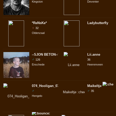
Kingston
Deventer
*ReNsKe*
Ladybutterfly
♀
32
Oldenzaal
--SJON BETON--*TOTSCHLÄGER*
Lii.anne
♂
126
36
Enschede
Heerenveen
074_Hooligan_074
Maikeltje
♂
♂
35
Hengelo