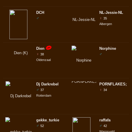
DCH
NL-Jessie-NL
♂
♀
35
Albergen
Dien
Norphine
♀
♂
38
Oldenzaal
Dj Darkrebel
PORNFLAKES;
♂
♀
37
34
Rotterdam
gekke_turkie
raffafa
♂
♂
52
42
Warnsveld