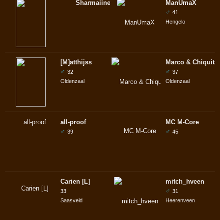
Sharmaiinee
ManUmaX
♂
41
Hengelo
[M]atthijss
Marco & Chiquita
♂
♂
32
37
Oldenzaal
Oldenzaal
all-proof
MC M-Core
♂
♂
39
45
Carien [L]
mitch_hveen
♂
33
31
Saasveld
Heerenveen