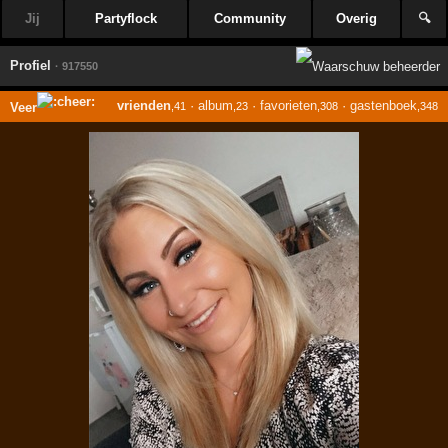
Jij
Partyflock
Community
Overig
🔍
Profiel
· 917550
vrienden
·
album
·
favorieten
·
gastenboek
Veer
,41
,23
,308
,348