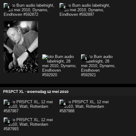
1
2
4
1
PRSPCT XL
· woensdag 12 mei 2010
2
4
2