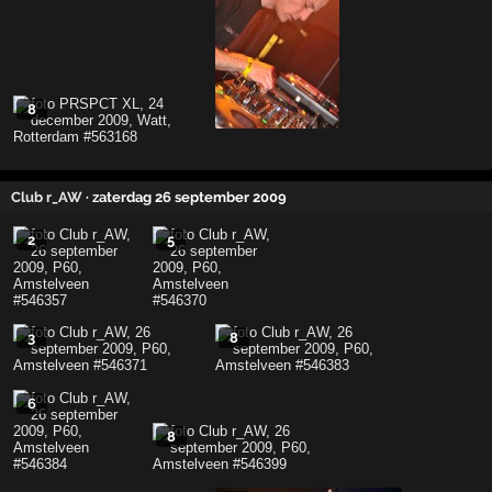
8
Club r_AW
· zaterdag 26 september 2009
2
5
3
8
6
8