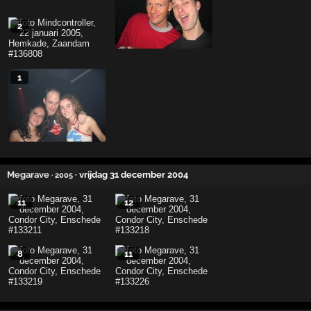
2
1
Megarave
· vrijdag 31 december 2004
· 2005
11
12
8
11