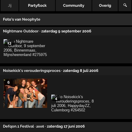
Jij
Partyflock
Community
Overig
🔍
Foto's van
Neophyte
Nightmare Outdoor
· zaterdag 9 september 2006
13
Noisekick's verouderingsproces
· zaterdag 8 juli 2006
6
4
Defqon.1 Festival
· zaterdag 17 juni 2006
· 2006