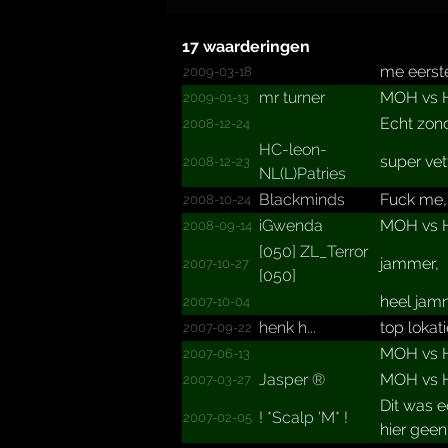
17 waarderingen
me eerste
2009-03-18
mr turner
MOH vs He
2009-01-13
Echt zond
2008-12-24
HC-leon-
super vett
2008-12-23
NL(L)P­atries
Blackminds
Fuck me,.
2008-10-24
iGwenda
MOH vs H
2008-09-14
[050] ZL_­Terror
jammer,
2007-10-27
[050]
heel jam
2007-10-04
henk h...
top lokat
2007-09-22
MOH vs He
2007-06-13
Jasper ®
MOH vs He
2007-03-27
Dit was e
!­ *­Scalp 'M*­ !­
2007-02-05
hier gee