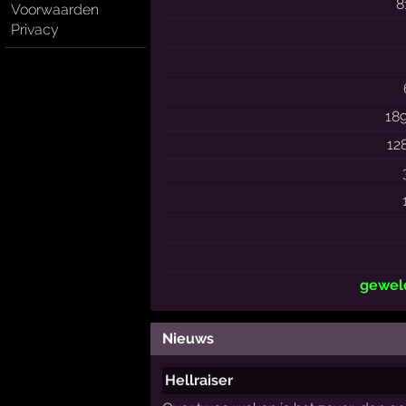
8
Voorwaarden
Privacy
18
12
gewel
Nieuws
Hellraiser