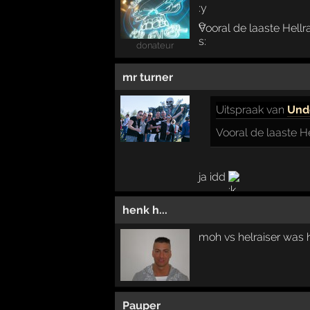
Vooral de laaste Hellra
donateur
mr turner
Uitspraak
van
Und
Vooral de laaste He
ja idd
henk h...
moh vs helraiser was h
Pauper