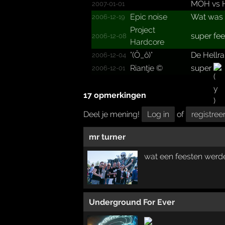
MOH vs He
2007-01-01
Epic noise
Wat was d
2006-12-19
Project
super fee
2006-12-08
Hardcore
°(Ô_ô)°
De Hellra
2006-12-04
Riantje ©
super
2006-12-01
17 opmerkingen
Deel je mening!
Log in
of
registree
mr turner
wat een feesten werd
Underground For Ever