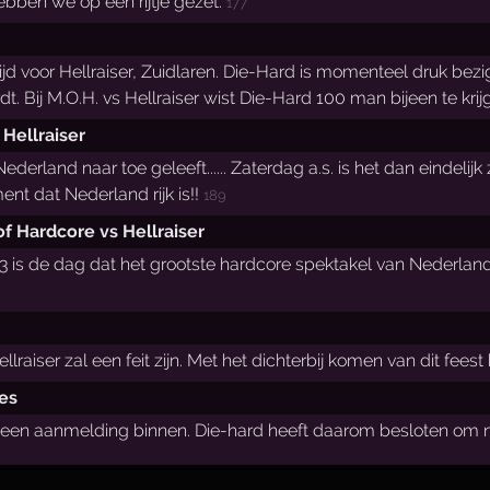
ben we op een rijtje gezet.
177
ijd voor Hellraiser, Zuidlaren. Die-Hard is momenteel druk be
t. Bij M.O.H. vs Hellraiser wist Die-Hard 100 man bijeen te k
Hellraiser
erland naar toe geleeft...... Zaterdag a.s. is het dan eindeli
t dat Nederland rijk is!!
189
f Hardcore vs Hellraiser
03 is de dag dat het grootste hardcore spektakel van Nederland
lraiser zal een feit zijn. Met het dichterbij komen van dit fee
es
s een aanmelding binnen. Die-hard heeft daarom besloten om no