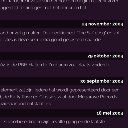
. De hardcore invasie van het noorden begint nu echt vorm
agen tijd te eindigen met het decor en het
24 november 2004
and onveilig maken. Deze editie heet 'The Suffering' en zal
de sites is deze keer extra goed geluisterd naar de
29 oktober 2004
 in de PBH Hallen te Zuidlaren zou plaats vinden te
30 september 2004
e element zal zijn. Iedere hal wordt gepresenteerd door een
erd, de Early Rave en Classics zaal door Megarave Records
uziekaanbod ontstaat.
118
18 mei 2004
De voorbereidingen zijn in volle gang en de laatste