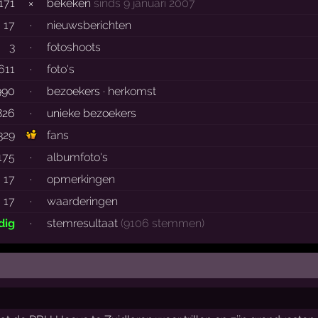
171
×
bekeken
sinds 9 januari 2007
17
·
nieuwsberichten
3
·
fotoshoots
611
·
foto's
990
·
bezoekers ·
herkomst
826
·
unieke bezoekers
329
fans
175
·
albumfoto's
17
·
opmerkingen
17
·
waarderingen
dig
·
stemresultaat
(9106 stemmen)