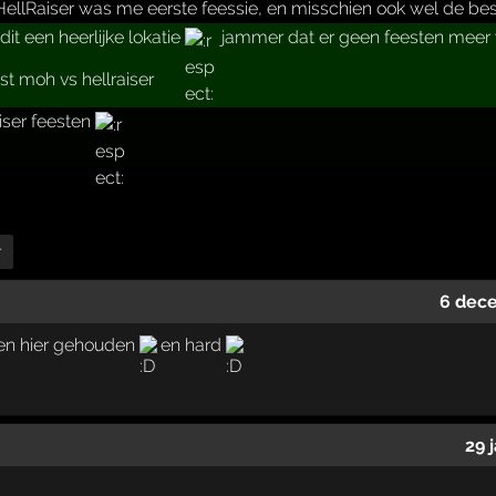
llRaiser was me eerste feessie, en misschien ook wel de best
it een heerlijke lokatie
jammer dat er geen feesten mee
st moh vs hellraiser
iser feesten
r
6 dec
en hier gehouden
en hard
29 