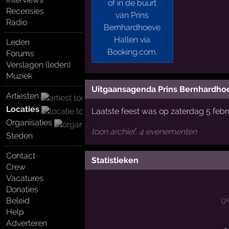
Recensies
Radio
Leden
Forums
Verslagen (leden)
Muziek
Uitgaansagenda Prins Bernhardho
Artiesten
Locaties
Laatste feest was op zaterdag 5 febr
Organisaties
toon archief, 4 evenementen
Steden
Contact
Statistieken
Crew
Vacatures
Donaties
g
Beleid
Help
Adverteren