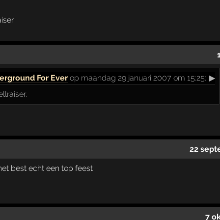
iser.
erground For Ever
op maandag 29 januari 2007 om 15:25:
▶
llraiser.
22 sept
et best echt een top feest
7 o