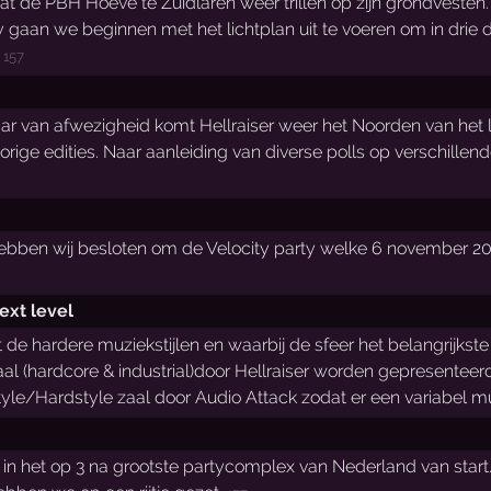
at de PBH Hoeve te Zuidlaren weer trillen op zijn grondvesten
 gaan we beginnen met het lichtplan uit te voeren om in drie d
.
157
aar van afwezigheid komt Hellraiser weer het Noorden van het l
orige edities. Naar aanleiding van diverse polls op verschillen
ben wij besloten om de Velocity party welke 6 november 2004
ext level
 de hardere muziekstijlen en waarbij de sfeer het belangrijkst
 zaal (hardcore & industrial)door Hellraiser worden gepresente
le/Hardstyle zaal door Audio Attack zodat er een variabel m
in het op 3 na grootste partycomplex van Nederland van start. 