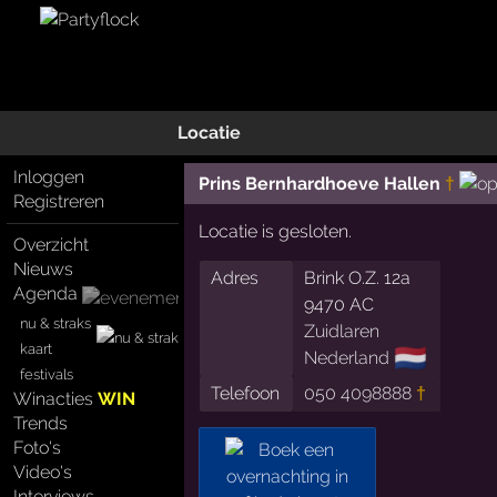
Locatie
Inloggen
Prins Bernhardhoeve Hallen
†
Registreren
Locatie is gesloten.
Overzicht
Nieuws
Adres
Brink O.Z. 12a
Agenda
9470 AC
nu & straks
Zuidlaren
kaart
🇳🇱
Nederland
festivals
Telefoon
050 4098888
†
Winacties
WIN
Trends
Foto's
Video's
Interviews