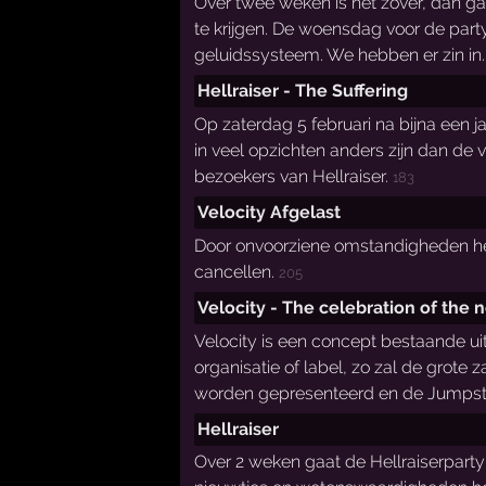
Over twee weken is het zover, dan ga
te krijgen. De woensdag voor de party
geluidssysteem. We hebben er zin in
Hellraiser - The Suffering
Op zaterdag 5 februari na bijna een j
in veel opzichten anders zijn dan de v
bezoekers van Hellraiser.
183
Velocity Afgelast
Door onvoorziene omstandigheden heb
cancellen.
205
Velocity - The celebration of the n
Velocity is een concept bestaande uit
organisatie of label, zo zal de grote
worden gepresenteerd en de Jumpsty
Hellraiser
Over 2 weken gaat de Hellraiserparty 