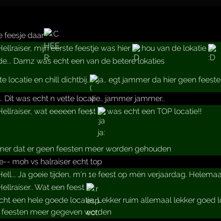
 feesje daar
llraiser, mijn eerste feestje was hier
hou van de lokatie
e... Damz was echt een van de betere lokaties
e locatie en chill dichtbij..
ja.. egt jammer da hier geen fees
. Dit was echt n vette locatie.. jammer jammer..
ellraiser, wat eeeeen feest
was echt een TOP locatie!!
mer dat er geen feesten meer worden gehouden
ie-- moh vs halraiser echt top
ll... Ja goeie tijden, m'n 1e feest op mén verjaardag. Helemaa
llraiser.. Wat een feest
cht een hele goede locatie. Lekker ruim allemaal lekker goed 
n feesten meer gegeven worden