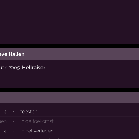
eve Hallen
uari 2005:
Hellraiser
4
·
feesten
een
·
in de toekomst
4
·
in het verleden