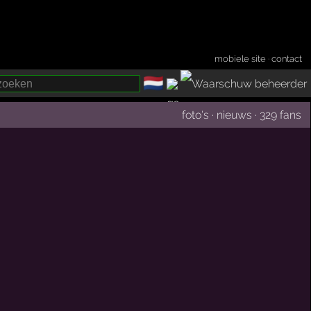
mobiele site
·
contact
🇳🇱
­
foto's
·
nieuws
·
329 fans