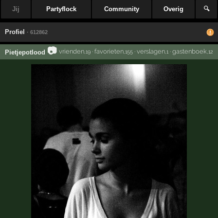
Jij
Partyflock
Community
Overig
🔍
Profiel
· 612862
📷
vrienden
·
favorieten
·
verslagen
·
gastenboek
Pietjepotlood
,19
,155
,1
,12