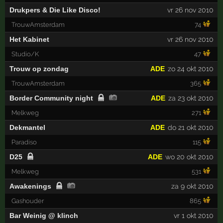
Drukpers & Die Like Disco!
vr 26 nov 2010
TrouwAmsterdam
74
Het Kabinet
vr 26 nov 2010
Studio/K
47
Trouw op zondag
ADE
zo 24 okt 2010
TrouwAmsterdam
365
Border Community night
ADE
za 23 okt 2010
Melkweg
271
Dekmantel
ADE
do 21 okt 2010
Paradiso
115
D25
ADE
wo 20 okt 2010
Melkweg
531
Awakenings
za 9 okt 2010
Gashouder
865
Bar Weinig @ klinch
vr 1 okt 2010