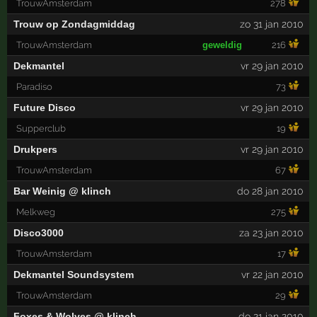
TrouwAmsterdam
278
Trouw op Zondagmiddag
zo 31 jan 2010
TrouwAmsterdam
geweldig
216
Dekmantel
vr 29 jan 2010
Paradiso
73
Future Disco
vr 29 jan 2010
Supperclub
19
Drukpers
vr 29 jan 2010
TrouwAmsterdam
67
Bar Weinig @ klinch
do 28 jan 2010
Melkweg
275
Disco3000
za 23 jan 2010
TrouwAmsterdam
17
Dekmantel Soundsystem
vr 22 jan 2010
TrouwAmsterdam
29
Foxes & Wolves @ klinch
do 21 jan 2010