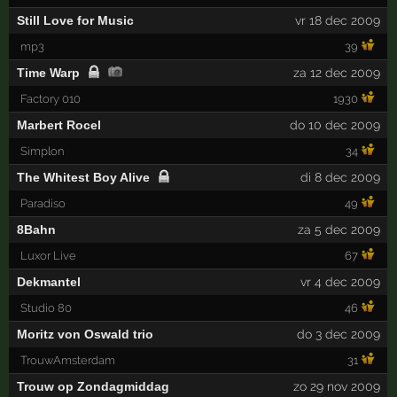
Still Love for Music
vr 18 dec 2009
mp3
39
Time Warp
za 12 dec 2009
Factory 010
1930
Marbert Rocel
do 10 dec 2009
Simplon
34
The Whitest Boy Alive
di 8 dec 2009
Paradiso
49
8Bahn
za 5 dec 2009
Luxor Live
67
Dekmantel
vr 4 dec 2009
Studio 80
46
Moritz von Oswald trio
do 3 dec 2009
TrouwAmsterdam
31
Trouw op Zondagmiddag
zo 29 nov 2009