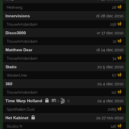
Melkweg
28
Innervisions
di 28 dec 2010
TrouwAmsterdam
258
Disco3000
vr 17 dec 2010
TrouwAmsterdam
12
Matthew Dear
di 14 dec 2010
TrouwAmsterdam
34
Static
zo 5 dec 2010
WesterUnie
67
360
za 4 dec 2010
TrouwAmsterdam
112
🎬
Time Warp Holland
za 4 dec 2010
2
6
Sporthallen Zuid
2085
Het Kabinet
za 27 nov 2010
Studio/K
146