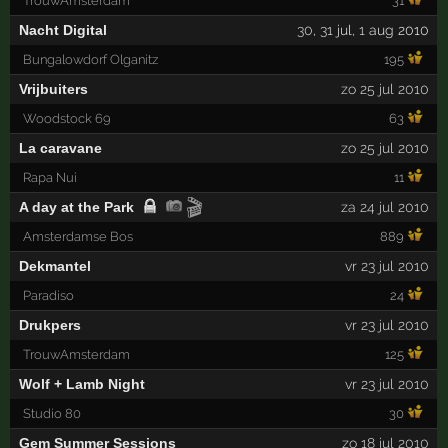
TrouwAmsterdam
31
Nacht Digital
30
,
31
jul,
1
aug 2010
Bungalowdorf Olganitz
195
Vrijbuiters
zo 25 jul 2010
Woodstock 69
63
La caravane
zo 25 jul 2010
Rapa Nui
11
🎬
A day at the Park
za 24 jul 2010
Amsterdamse Bos
889
Dekmantel
vr 23 jul 2010
Paradiso
24
Drukpers
vr 23 jul 2010
TrouwAmsterdam
125
Wolf + Lamb Night
vr 23 jul 2010
Studio 80
30
Gem Summer Sessions
zo 18 jul 2010