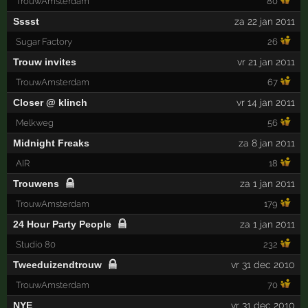
TrouwAmsterdam
80
Sssst
za 22 jan 2011
Sugar Factory
26
Trouw invites
vr 21 jan 2011
TrouwAmsterdam
67
Closer @ klinch
vr 14 jan 2011
Melkweg
56
Midnight Freaks
za 8 jan 2011
AIR
18
Trouwens
za 1 jan 2011
TrouwAmsterdam
179
24 Hour Party People
za 1 jan 2011
Studio 80
232
Tweeduizendtrouw
vr 31 dec 2010
TrouwAmsterdam
70
NYE
vr 31 dec 2010