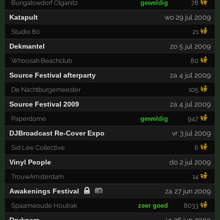
Bungalowdorf Olganitz
geweldig
78
Katapult
wo 29 jul 2009
Studio 80
21
Dekmantel
zo 5 jul 2009
Whoosah Beachclub
80
Source Festival afterparty
za 4 jul 2009
De Nachtburgemeester
105
Source Festival 2009
za 4 jul 2009
Paperdome
geweldig
947
DJBroadcast Re-Cover Expo
vr 3 jul 2009
Sid Lee Collective
6
Vinyl People
do 2 jul 2009
TrouwAmsterdam
14
Awakenings Festival
za 27 jun 2009
Spaarnwoude Houtrak
zeer goed
8033