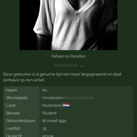
Rahaan @ Paradiso
berichtenfoto →
Deze gebruiker is al geruime tijd niet meer langsgeweest en staat
derhalve op non-actief.
Naam
Iris
Woonplaats
Amsterdam
(
Noord-Holland
)
🇳🇱
Land
Nederland
Beroep
Student
Geboortedatum
16 maart 1991
Leeftijd
35
Geslacht
vrouw