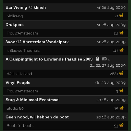
Bar Weinig @ klinch
vr 28 aug 2009
Melkweg
21
Drukpers
vr 28 aug 2009
TrouwAmsterdam
28
3voor12 Amsterdam Vondelpark
vr 28 aug 2009
't Blauwe Theehuis
113
A Campingflight to Lowlands Paradise 2009
4
21
,
22
,
23
aug 2009
Walibi Holland
2881
Vinyl People
do 20 aug 2009
TrouwAmsterdam
9
Stug & Minimaal Feestmaal
zo 16 aug 2009
Studio 80
35
Geen nood, wij hebben de boot
zo 16 aug 2009
Boot 10 - boot 1
53