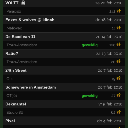
VOLTT
za 20 feb 2010
Paradiso
242
Foxes & wolves @ klinch
do 18 feb 2010
Melkweg
14
De Raad van 11
zo 14 feb 2010
TrouwAmsterdam
geweldig
160
Ratio?
za 13 feb 2010
TrouwAmsterdam
20
24th Street
zo 7 feb 2010
Otis
19
Somewhere in Amsterdam
zo 7 feb 2010
OT301
geweldig
27
Dekmantel
vr 5 feb 2010
Studio 80
62
Pixel
do 4 feb 2010