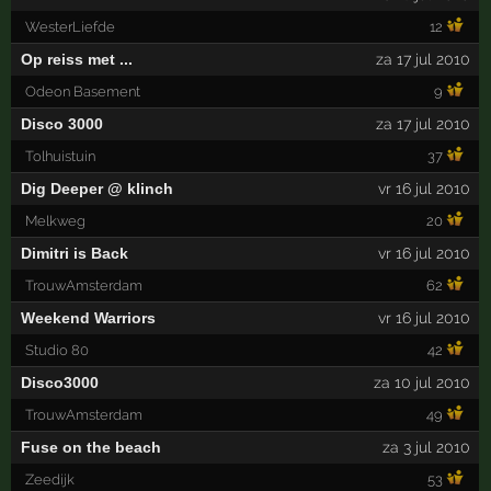
WesterLiefde
12
Op reiss met ...
za 17 jul 2010
Odeon Basement
9
Disco 3000
za 17 jul 2010
Tolhuistuin
37
Dig Deeper @ klinch
vr 16 jul 2010
Melkweg
20
Dimitri is Back
vr 16 jul 2010
TrouwAmsterdam
62
Weekend Warriors
vr 16 jul 2010
Studio 80
42
Disco3000
za 10 jul 2010
TrouwAmsterdam
49
Fuse on the beach
za 3 jul 2010
Zeedijk
53