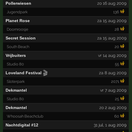
Pollerwiesen
zo 16 aug 2009
Jugendpark
136
Planet Rose
za 15 aug 2009
Doornroosje
28
Secret Session
za 15 aug 2009
South Beach
20
Vrijbuiters
vr 14 aug 2009
Studio 80
55
🎬
Loveland Festival
za 8 aug 2009
Sloterpark
2071
Dekmantel
vr 7 aug 2009
Studio 80
25
Dekmantel
zo 2 aug 2009
Whoosah Beachclub
60
Nachtdigital #12
31
jul,
1
aug 2009