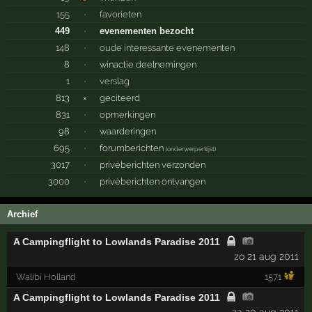
155
·
favorieten
449
·
evenementen bezocht
148
·
oude interessante evenementen
8
·
winactie deelnemingen
1
·
verslag
813
×
geciteerd
831
·
opmerkingen
98
·
waarderingen
695
·
forumberichten
(
onderwerpenlijst
)
3017
·
privéberichten verzonden
3000
·
privéberichten ontvangen
Archief
A Campingflight to Lowlands Paradise 2011
zo 21 aug 2011
Walibi Holland
1571
A Campingflight to Lowlands Paradise 2011