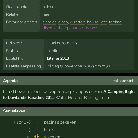
Geaardheid
hetero
Relatie
nee
Favoriete genres
classics
,
disco
,
dubstep
,
house
,
jazz
,
techno
disco, dubstep, house, techno
Lid sinds
4 juni 2007 20:29
Status
inactief
Laatst hier
19 mei 2013
Laatste aanpassing
vrijdag 13 november 2009 om 21:51
Agenda
ical
·
archief
Laatst bezochte feest was op zondag 21 augustus 2011:
A Campingflight
to Lowlands Paradise 2011
,
Walibi Holland
,
Biddinghuizen
Statistieken
± 209676
·
pagina's bekeken
3
·
foto's
19
vrienden