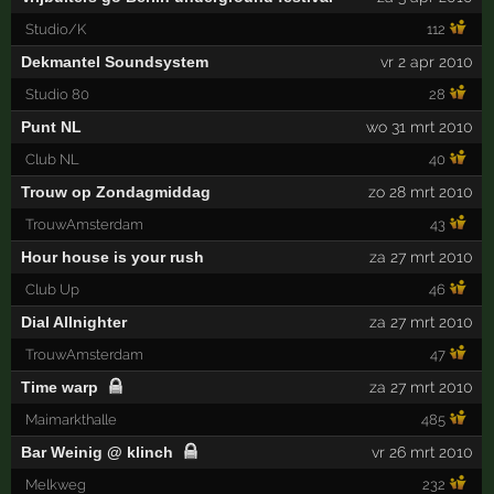
Studio/K
112
Dekmantel Soundsystem
vr 2 apr 2010
Studio 80
28
Punt NL
wo 31 mrt 2010
Club NL
40
Trouw op Zondagmiddag
zo 28 mrt 2010
TrouwAmsterdam
43
Hour house is your rush
za 27 mrt 2010
Club Up
46
Dial Allnighter
za 27 mrt 2010
TrouwAmsterdam
47
Time warp
za 27 mrt 2010
Maimarkthalle
485
Bar Weinig @ klinch
vr 26 mrt 2010
Melkweg
232