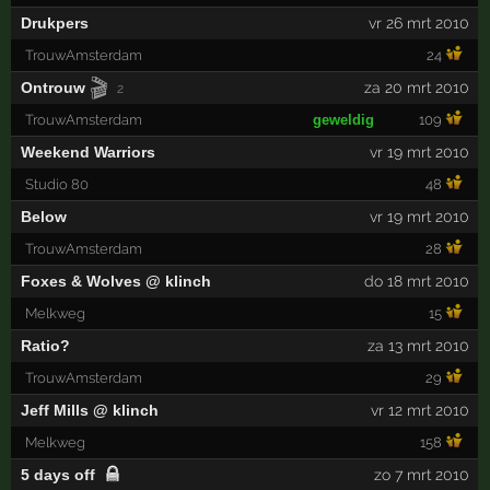
Drukpers
vr 26 mrt 2010
TrouwAmsterdam
24
🎬
Ontrouw
za 20 mrt 2010
2
TrouwAmsterdam
geweldig
109
Weekend Warriors
vr 19 mrt 2010
Studio 80
48
Below
vr 19 mrt 2010
TrouwAmsterdam
28
Foxes & Wolves @ klinch
do 18 mrt 2010
Melkweg
15
Ratio?
za 13 mrt 2010
TrouwAmsterdam
29
Jeff Mills @ klinch
vr 12 mrt 2010
Melkweg
158
5 days off
zo 7 mrt 2010