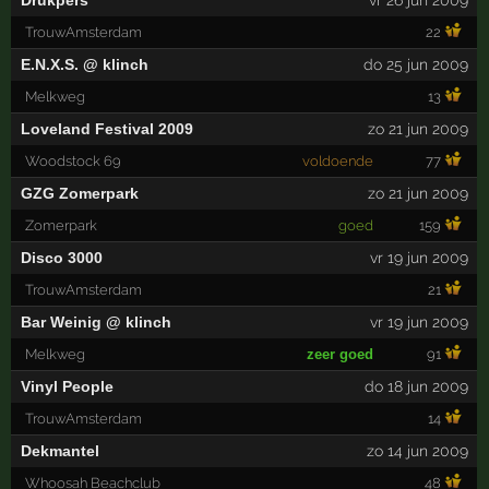
Drukpers
vr 26 jun 2009
TrouwAmsterdam
22
E.N.X.S. @ klinch
do 25 jun 2009
Melkweg
13
Loveland Festival 2009
zo 21 jun 2009
Woodstock 69
voldoende
77
GZG Zomerpark
zo 21 jun 2009
Zomerpark
goed
159
Disco 3000
vr 19 jun 2009
TrouwAmsterdam
21
Bar Weinig @ klinch
vr 19 jun 2009
Melkweg
zeer goed
91
Vinyl People
do 18 jun 2009
TrouwAmsterdam
14
Dekmantel
zo 14 jun 2009
Whoosah Beachclub
48