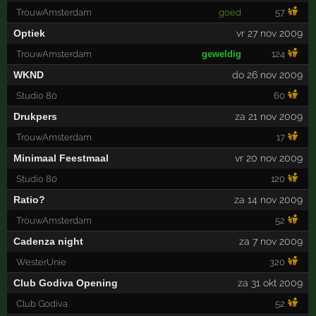
TrouwAmsterdam
goed
57
Optiek
vr 27 nov 2009
TrouwAmsterdam
geweldig
124
WKND
do 26 nov 2009
Studio 80
60
Drukpers
za 21 nov 2009
TrouwAmsterdam
17
Minimaal Feestmaal
vr 20 nov 2009
Studio 80
120
Ratio?
za 14 nov 2009
TrouwAmsterdam
52
Cadenza night
za 7 nov 2009
WesterUnie
320
Club Godiva Opening
za 31 okt 2009
Club Godiva
52