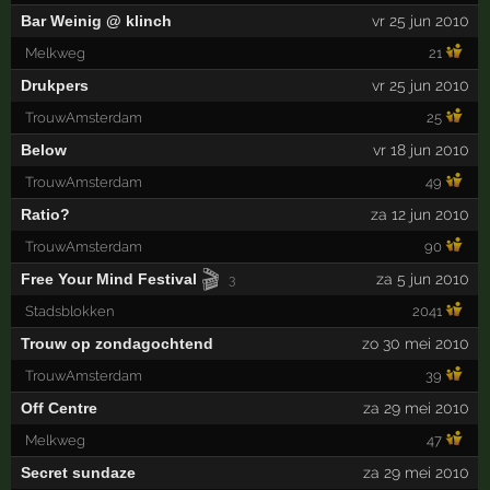
Bar Weinig @ klinch
vr 25 jun 2010
Melkweg
21
Drukpers
vr 25 jun 2010
TrouwAmsterdam
25
Below
vr 18 jun 2010
TrouwAmsterdam
49
Ratio?
za 12 jun 2010
TrouwAmsterdam
90
🎬
Free Your Mind Festival
za 5 jun 2010
3
Stadsblokken
2041
Trouw op zondagochtend
zo 30 mei 2010
TrouwAmsterdam
39
Off Centre
za 29 mei 2010
Melkweg
47
Secret sundaze
za 29 mei 2010