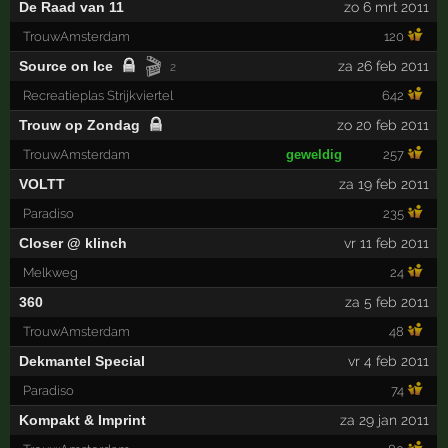
De Raad van 11
zo 6 mrt 2011
TrouwAmsterdam
120
🎬
Source on Ice
za 26 feb 2011
2
Recreatieplas Strijkviertel
642
Trouw op Zondag
zo 20 feb 2011
TrouwAmsterdam
geweldig
257
VOLTT
za 19 feb 2011
Paradiso
235
Closer @ klinch
vr 11 feb 2011
Melkweg
24
360
za 5 feb 2011
TrouwAmsterdam
48
Dekmantel Special
vr 4 feb 2011
Paradiso
74
Kompakt & Imprint
za 29 jan 2011