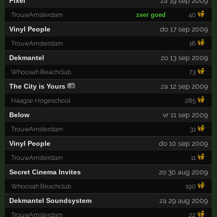
Pixel
za 19 sep 2009
TrouwAmsterdam
zeer goed
40
Vinyl People
do 17 sep 2009
TrouwAmsterdam
16
Dekmantel
zo 13 sep 2009
Whoosah Beachclub
73
The City is Yours
za 12 sep 2009
Haagse Hogeschool
285
Below
vr 11 sep 2009
TrouwAmsterdam
31
Vinyl People
do 10 sep 2009
TrouwAmsterdam
11
Secret Cinema Invites
zo 30 aug 2009
Whoosah Beachclub
190
Dekmantel Soundsystem
za 29 aug 2009
TrouwAmsterdam
22