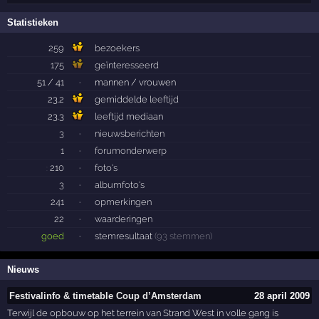
Statistieken
259
bezoekers
175
geïnteresseerd
51 / 41
·
mannen / vrouwen
23.2
gemiddelde
leeftijd
23.3
leeftijd
mediaan
3
·
nieuwsberichten
1
·
forumonderwerp
210
·
foto's
:
3
·
albumfoto's
241
·
opmerkingen
22
·
waarderingen
goed
·
stemresultaat
(93 stemmen)
Nieuws
Festivalinfo & timetable Coup d’Amsterdam
28 april 2009
Terwijl de opbouw op het terrein van Strand West in volle gang is