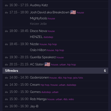
16:30 - 17:15:
Audrey Katz
do 
🇺🇸
17:15 - 18:00:
Josh David aka Breakdown
do 
house
Mightyfools
house
Keizer Jelle
18:00 - 18:45:
Disco Nova
do 
house
HENZEL
dubstep
18:45 - 19:30:
Nizzle
do 
house, hip hop
Oslo Hilton
house, hip hop
19:30 - 20:15:
Guerilla Speakerz
do 
house
🇺🇸
20:15 - 21:15:
AC Slater
do 
house, urban, hip hop
Sffrmkrs
6
14:00 - 14:30:
Godenzonen
do 
house, r&b, hip hop, 90s/00s
14:30 - 15:00:
Cream
do 
hip hop, house, urban, dubstep
15:00 - 15:30:
Gomes
do 
dubstep, urban
15:30 - 16:00:
Rob Manga
do 
house, urban, r&b, retro
16:00 - 16:30:
Jay-B
do 