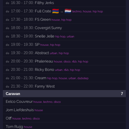
16:30 - 17:00:
Filthy Jerks
do 
🇦🇲
🇳🇱
17:00 - 17:30:
Full Crate
→
do 
techno, house, hip hop
17:30 - 18:00:
FS Green
do 
house, hip hop
18:00 - 18:30:
Covergirl Sunny
do 
18:30 - 19:00:
Snelle Jelle
do 
hip hop, urban
19:00 - 19:30:
SP
do 
house, hip hop
19:30 - 20:00:
Abstract
do 
urban, hip hop
20:00 - 20:30:
Phalerieau
do 
house, disco, r&b, hip hop
20:30 - 21:00:
Ricky Bono
do 
urban, r&b, hip hop
21:00 - 21:30:
Cream
do 
hip hop, house, urban, dubstep
21:30 - 22:00:
Fanny West
do 
Caravan
7
Eelco Couvreur
house, techno, disco
Jorn Liefdeshuis
house
Olff
house, techno, disco
Tom Ruijg
house