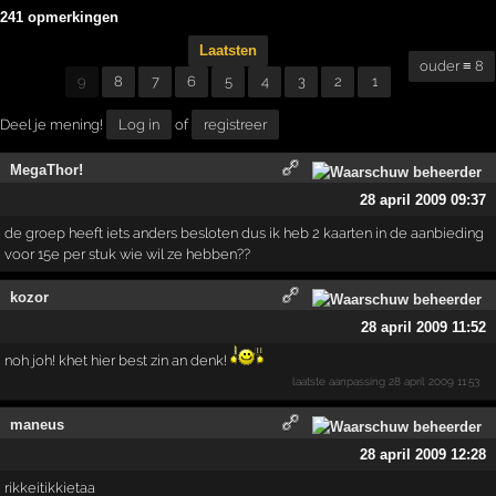
241 opmerkingen
Laatsten
ouder ≡ 8
9
8
7
6
5
4
3
2
1
Deel je mening!
Log in
of
registreer
MegaThor!
28 april 2009 09:37
de groep heeft iets anders besloten dus ik heb 2 kaarten in de aanbieding
voor 15e per stuk wie wil ze hebben??
kozor
28 april 2009 11:52
noh joh! khet hier best zin an denk!
laatste aanpassing
28 april 2009 11:53
maneus
28 april 2009 12:28
rikkeitikkietaa