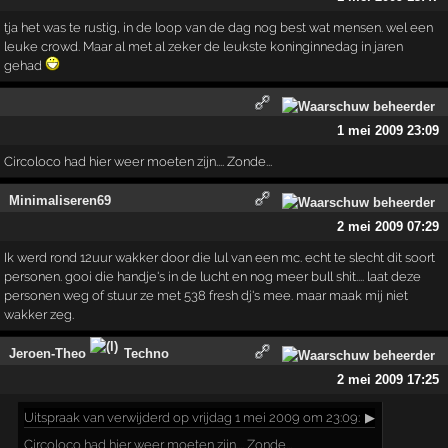
tja het was te rustig, in de loop van de dag nog best wat mensen. wel een
leuke crowd. Maar al met al zeker de leukste koninginnedag in jaren
gehad
1 mei 2009 23:09
Circoloco had hier weer moeten zijn.... Zonde...
Minimaliseren69
2 mei 2009 07:29
Ik werd rond 12uur wakker door die lul van een mc. echt te slecht dit soort
personen. gooi die handje's in de lucht en nog meer bull shit.... laat deze
personen weg of stuur ze met 538 fresh dj's mee. maar maak mij niet
wakker zeg.
Jeroen-Theo
Techno
2 mei 2009 17:25
Uitspraak
van verwijderd op vrijdag 1 mei 2009 om 23:09:
▶
Circoloco had hier weer moeten zijn.... Zonde...