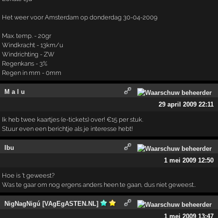
Het weer voor Amsterdam op donderdag 30-04-2009
Max. temp. - 20gr
Windkracht - 13km/u
Windrichting - ZW
Regenkans - 3%
Regen in mm - 0mm
M a l u
29 april 2009 22:11
Ik heb twee kaartjes (e-tickets) over! €15 per stuk.
Stuur even een berichtje als je interesse hebt!
Ibu
1 mei 2009 12:50
Hoe is 't geweest?
Was te gaar om nog ergens anders heen te gaan, dus niet geweest..
NigNagNigú [VAgEgASTEN.NL]
1 mei 2009 13:47