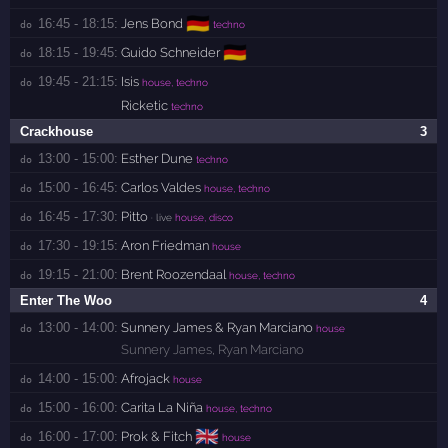
🇩🇪
16:45 - 18:15:
Jens Bond
do 
techno
🇩🇪
18:15 - 19:45:
Guido Schneider
do 
19:45 - 21:15:
Isis
do 
house, techno
Ricketic
techno
Crackhouse
3
13:00 - 15:00:
Esther Dune
do 
techno
15:00 - 16:45:
Carlos Valdes
do 
house, techno
16:45 - 17:30:
Pitto
do 
· live
house, disco
17:30 - 19:15:
Aron Friedman
do 
house
19:15 - 21:00:
Brent Roozendaal
do 
house, techno
Enter The Woo
4
13:00 - 14:00:
Sunnery James & Ryan Marciano
do 
house
Sunnery James
,
Ryan Marciano
14:00 - 15:00:
Afrojack
do 
house
15:00 - 16:00:
Carita La Niña
do 
house, techno
🇬🇧
16:00 - 17:00:
Prok & Fitch
do 
house