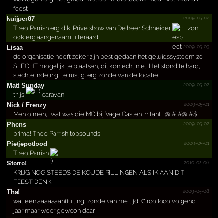
feest
2009-05-02
kuijper87
Theo Parrish erg dik, Prive show van De heer Schneider
zon
ook erg aangenaam uiteraard
2009-05-03
Lisaa
de organisatie heeft zeker zijn best gedaan het geluidssysteem zo
SLECHT mogelijk te plaatsen, dit kon echt niet. Het stond te hard,
slechte indeling, te rustig. erg zonde van de locatie.
2009-05-02
Matt Sunday
thijs
caravan
2009-05-01
Nick /­ Frenzy
Men o men,.. wat was die MC bij Vage Gasten irritant !!@!#!#@!#$
2009-05-02
Phons
prima! Theo Parrish topsounds!
2009-05-01
Pietje­potloo­d
Theo Parrish
2010-02-06
Sterre!
KRIJG NOG STEEDS DE KOUDE RILLINGEN ALS IK AAN DIT
FEEST DENK
2009-05-08
Tha!
wat een aaaaaaanfluiting! zonde van me tijd! Circo loco volgend
jaar maar weer gewoon daar