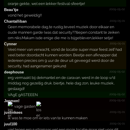
oranje gekte, wel een lekker festival-sfeertje!
2009-05-02
Beau'tje
vond het geweldig!!
2009-05-01
Chantalliban
Geen memorabele dag,te rustig,teveel muziek door elkaar en
oude mannen garde (was dat security??)liepen constant te zeiken
om niks.Makam isde enige die me is bijgebleven,lekker setje!
2009-05-01
Cynner
Veel meer van verwacht, vond de locatie super maar feest zelf had
veel beter doordacht kunnen worden. Beetje een afknapper dat
iedereen precies om 9 uur de deur uit geveegd werd door de
security, had aangenamer gekund
2009-05-02
deephouse
erg vermaakt bij dekmantel en de caravan. werd in de loop v/d
middag nog gezellig druk. biertje, hele dag zon, leuke muziek..
geslaagd!
2009-05-02
VAgE gASTEEEN
2009-05-02
Jenmen!
vage gasten
2009-05-01
justinkees
ik was te moe om er iets van te kunnen maken
2009-05-01
juul100
viel tegen erg rustigmaar wel een moie locatie maar niet voor dit