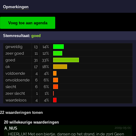
Opmerkingen
Voeg toe aan agenda
Stemresultaat:
goed
geweldig
13
14%
zeer goed
11
12%
goed
31
33%
ok
17
18%
voldoende
4
4%
onvoldoende
6
6%
slecht
6
6%
zeer slecht
1
1%
waardeloos
4
4%
22 waarderingen tonen
20 willekeurige waarderingen
2009-05-01
A_NUS
HEERLIJK! Met een biertje, dansen op het strand, in de zon! Geen