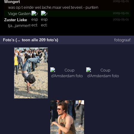
2009-05-01
Wongert
was op t einde wel lache,maar veel teveel - punten
2009-05-01
Vage Gasten
2009-05-01
Zuster Lieke
tja,,,jammer!!
Foto's (→ toon alle 209 foto's)
fotograaf: