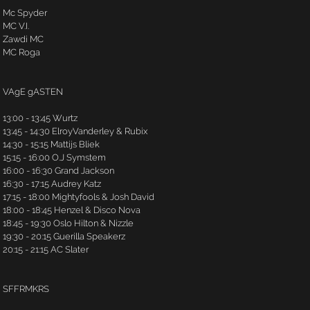
Mc Spyder
MC V.I.
Zawdi MC
MC Roga
VAgE gASTEN
13:00 - 13:45 Wurtz
13:45 - 14:30 ElroyVanderley & Rubix
14:30 - 15:15 Mattijs Bliek
15:15 - 16:00 O.J Symstem
16:00 - 16:30 Grand Jackson
16:30 - 17:15 Audrey Katz
17:15 - 18:00 Mightyfools & Josh David
18:00 - 18:45 Henzel & Disco Nova
18:45 - 19:30 Oslo Hilton & Nizzle
19:30 - 20:15 Guerilla Speakerz
20:15 - 21:15 AC Slater
SFFRMKRS