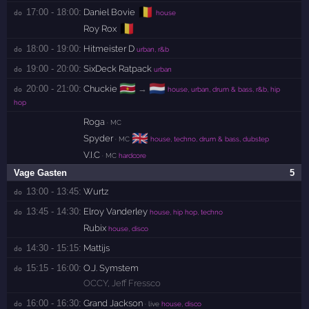
🇧🇪
17:00 - 18:00:
Daniel Bovie
do 
house
🇧🇪
Roy Rox
18:00 - 19:00:
Hitmeister D
do 
urban, r&b
19:00 - 20:00:
SixDeck Ratpack
do 
urban
🇸🇷
🇳🇱
20:00 - 21:00:
Chuckie
→
do 
house, urban, drum & bass, r&b, hip
hop
Roga
· MC
🇬🇧
Spyder
· MC
house, techno, drum & bass, dubstep
V.I.C
· MC
hardcore
Vage Gasten
5
13:00 - 13:45:
Wurtz
do 
13:45 - 14:30:
Elroy Vanderley
do 
house, hip hop, techno
Rubix
house, disco
14:30 - 15:15:
Mattijs
do 
15:15 - 16:00:
O.J. Symstem
do 
OCCY
,
Jeff Fressco
16:00 - 16:30:
Grand Jackson
do 
· live
house, disco