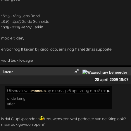
16:45 - 18:15 Jens Bond
18:15 - 19:45 Guido Schneider
19:15 - 21:15 Kenny Larkin
mooie tijden,
ervoor nog ff kijken bij circo loco, erna nog ff snel dmzs supporte
word leuk K-dagje
kozor
28 april 2009 19:07
Uitspraak
van
maneus
op dinsdag 28 april 2009 om 18:01:
▶
of de kring
after
is dat ClupUp (onderin
) trouwens een vast gedeelte van de Kring ook?
maw. ook gewoon open?