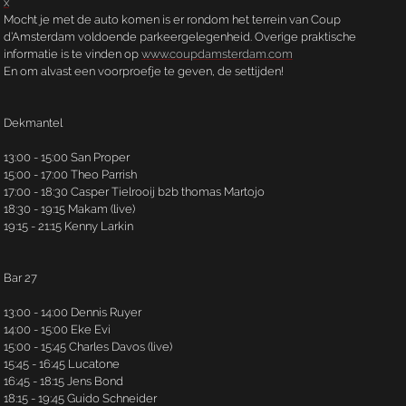
x
Mocht je met de auto komen is er rondom het terrein van Coup
d’Amsterdam voldoende parkeergelegenheid. Overige praktische
informatie is te vinden op
www.coupdamsterdam.com
En om alvast een voorproefje te geven, de settijden!
Dekmantel
13:00 - 15:00 San Proper
15:00 - 17:00 Theo Parrish
17:00 - 18:30 Casper Tielrooij b2b thomas Martojo
18:30 - 19:15 Makam (live)
19:15 - 21:15 Kenny Larkin
Bar 27
13:00 - 14:00 Dennis Ruyer
14:00 - 15:00 Eke Evi
15:00 - 15:45 Charles Davos (live)
15:45 - 16:45 Lucatone
16:45 - 18:15 Jens Bond
18:15 - 19:45 Guido Schneider