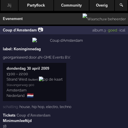
Jij
Partyflock
Community
Overig
🔍
Evenement
📷
Coup d'Amsterdam
album
·
goed
·
ical
,3
label:
Koninginnedag
georganiseerd door
4N-GME Events B.V.
donderdag 30 april 2009
13:00
–
22:00
Strand West
(buiten)
Stavangerweg 900
Amsterdam
🇳🇱
Nederland
schatting:
house
,
hip hop
,
electro
,
techno
Tickets
Coup d'Amsterdam
Minimumleeftijd
18