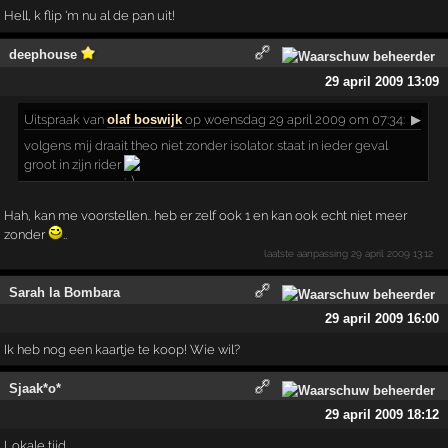
Hell, k flip 'm nu al de pan uit!
deephouse
29 april 2009 13:09
Uitspraak
van
olaf boswijk
op woensdag 29 april 2009 om 07:34:
▶
volgens mij draait theo niet zonder isolator. staat in ieder geval
groot in zijn rider
Hah, kan me voorstellen.. heb er zelf ook 1 en kan ook echt niet meer
zonder
..
laatste aanpassing
29 april 2009 13:12
Sarah la Bombara
29 april 2009 16:00
Ik heb nog een kaartje te koop! Wie wil?
Sjaak*o*
29 april 2009 18:12
Lokale tijd