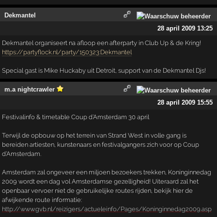
Dekmantel
28 april 2009 13:25
Dekmantel organiseert na afloop een afterparty in Club Up & de Kring!
https://partyflock.nl/party/150323:Dekmantel
Special gast is Mike Huckaby uit Detroit, support van de Dekmantel Djs!
m.a nightcrawler
28 april 2009 15:55
Festivalinfo & timetable Coup d’Amsterdam 30 april
Terwijl de opbouw op het terrein van Strand West in volle gang is
bereiden artiesten, kunstenaars en festivalgangers zich voor op Coup
d’Amsterdam.
Amsterdam zal ongeveer een miljoen bezoekers trekken, Koninginnedag
2009 wordt een dag vol Amsterdamse gezelligheid! Uiteraard zal het
openbaar vervoer niet de gebruikelijke routes rijden, bekijk hier de
afwijkende route informatie:
http://www.gvb.nl/reizigers/actueleinfo/Pages/Koninginnedag2009.asp