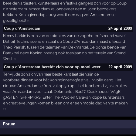
bereiden artiesten, kunstenaars en festivalgangers zich voor op Coup
d’Amsterdam. Amsterdam zal ongeveer een miljoen bezoekers
trekken, Koninginnedag 2009 wordt een dag vol Amsterdamse
gezelligheid!
11
Coup d’Amsterdam
24 april 2009
Kenny Larkin is een van de pioniers van de zogeheten ‘second wave’
Detroit Techno scene en staat op Coup d’Amsterdam naast uiteraard
Theo Parrish, tussen de talenten van Dekmantel. De bonte bende van
Bar27 zal deze Koninginnedag ook toeslaan op het terrein van Strand
West.
8
Coup d’Amsterdam bereidt zich voor op mooi weer
22 april 2009
Terwijl de zon zich van haar beste kant laat zien zijn de
voorbereidingen voor hét Koninginnedagfestival in volle gang. Het
nieuwe Amsterdamse front zal op 30 april het toonbeeld zijn van alles
waar Amsterdam voor staat: Dekmantel, Bar27, Crackhouse, VAgE
gASTEN, SFFRMKRS, Enter The Woo en Caravan, dope kunstenaars
en creatievelingen komen bijeen om er een mooie dag van te maken.
27
Forum