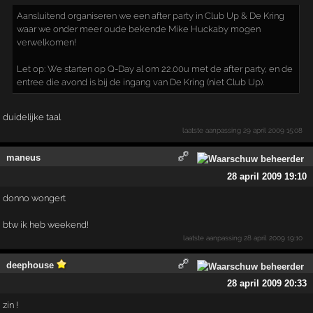
Aansluitend organiseren we een after party in Club Up & De Kring
waar we onder meer oude bekende Mike Huckaby mogen
verwelkomen!
Let op: We starten op Q-Day al om 22.00u met de after party, en de
entree die avond is bij de ingang van De Kring (niet Club Up).
duidelijke taal
laatste aanpassing
29 april 2009 15:08
maneus
28 april 2009 19:10
donno wongert
btw ik heb weekend!
laatste aanpassing
28 april 2009 19:10
deephouse
28 april 2009 20:33
zin !