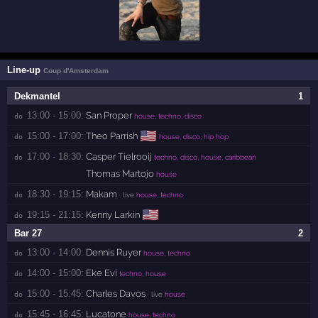
Line-up
Coup d'Amsterdam
Dekmantel
1
13:00 - 15:00:
San Proper
do 
house, techno, disco
🇺🇸
15:00 - 17:00:
Theo Parrish
do 
house, disco, hip hop
17:00 - 18:30:
Casper Tielrooij
do 
techno, disco, house, caribbean
Thomas Martojo
house
18:30 - 19:15:
Makam
do 
· live
house, techno
🇺🇸
19:15 - 21:15:
Kenny Larkin
do 
Bar 27
2
13:00 - 14:00:
Dennis Ruyer
do 
house, techno
14:00 - 15:00:
Eke Evi
do 
techno, house
15:00 - 15:45:
Charles Davos
do 
· live
house
15:45 - 16:45:
Lucatone
do 
house, techno