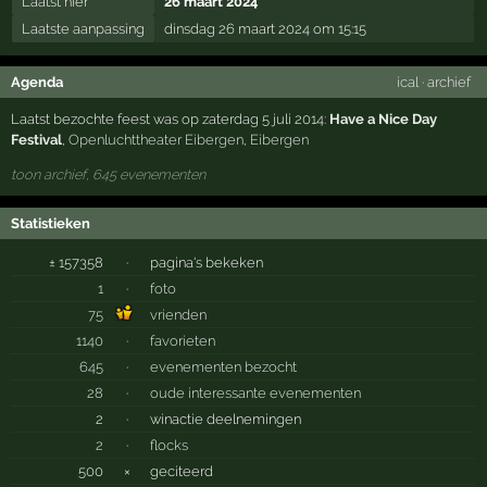
Laatst hier
26 maart 2024
Laatste aanpassing
dinsdag 26 maart 2024 om 15:15
Agenda
ical
·
archief
Laatst bezochte feest was op zaterdag 5 juli 2014:
Have a Nice Day
Festival
,
Openluchttheater Eibergen
,
Eibergen
toon archief, 645 evenementen
Statistieken
± 157358
·
pagina's bekeken
1
·
foto
75
vrienden
1140
·
favorieten
645
·
evenementen bezocht
28
·
oude interessante evenementen
2
·
winactie deelnemingen
2
·
flocks
500
×
geciteerd