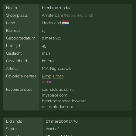
Naam
brent roozendaal
Woonplaats
Amsterdam
(
Noord-Holland
)
🇳🇱
Land
Nederland
Beroep
dj
Geboortedatum
2 mei 1981
Leeftijd
45
Geslacht
man
Geaardheid
hetero
Artiest
M.A. Nightcrawler
Favoriete genres
jump
,
urban
urban
Favoriete sites
soundcloud.com…
myspace.com…
brentroozendaal.hyves.nl
driftomtedansen.nl
Lid sinds
23 mei 2005 13:36
Status
inactief