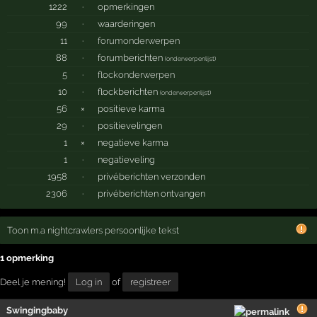
1222
·
opmerkingen
99
·
waarderingen
11
·
forumonderwerpen
88
·
forumberichten
(
onderwerpenlijst
)
5
·
flockonderwerpen
10
·
flockberichten
(
onderwerpenlijst
)
56
×
positieve karma
29
·
positievelingen
1
×
negatieve karma
1
·
negatieveling
1958
·
privéberichten verzonden
2306
·
privéberichten ontvangen
Toon m.a nightcrawlers persoonlijke tekst
1 opmerking
Deel je mening!
Log in
of
registreer
Swingingbaby