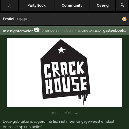
Jij
Partyflock
Community
Overig
🔍
Profiel
· 219450
📷
vrienden
·
album
·
favorieten
·
gastenboek
m.a nightcrawler
,75
,1140
,1
berichtenfoto →
Deze gebruiker is al geruime tijd niet meer langsgeweest en staat
derhalve op non-actief.