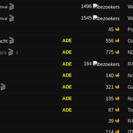
🎬
1496
Wa
tival
🎬
1545
Wa
tival
45
P
🎬
ADE
556
Ga
🎬
ADE
775
N
2
ADE
164
R
ADE
140
No
🎬
ADE
321
Ga
ADE
135
No
ADE
87
Tr
39
R
114
IT