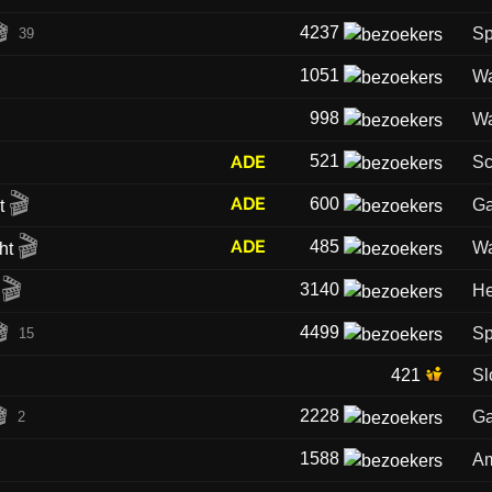

4237
Sp
39
1051
Wa
998
Wa
ADE
521
Sc
🎬
ADE
600
Ga
🎬
ADE
485
Wa
🎬
3140
He

4499
Sp
15
421
Sl

2228
Ga
2
1588
Am