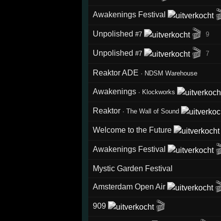

Awakenings Festival
🎬
Unpolished
#7
9
🎬
Unpolished
#7
7
Reaktor ADE
·
NDSM Warehouse
Awakenings
·
Klockworks
Reaktor
·
The Wall of Sound
Welcome to the Future

Awakenings Festival
Mystic Garden Festival

Amsterdam Open Air
🎬
909