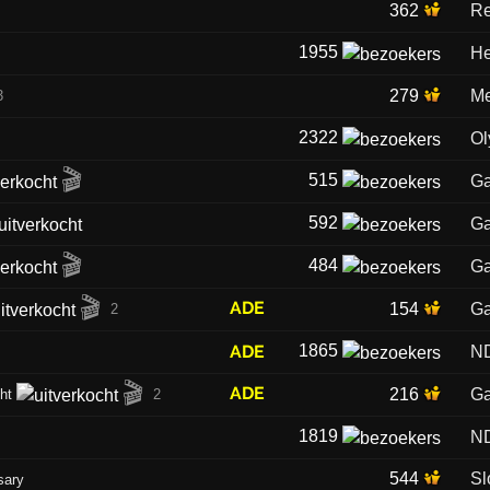
362
Re
1955
He
279
Me
3
2322
Ol
🎬
515
Ga
592
Ga
🎬
484
Ga
🎬
ADE
154
Ga
2
ADE
1865
N
🎬
ADE
216
Ga
ht
2
1819
N
544
Sl
sary