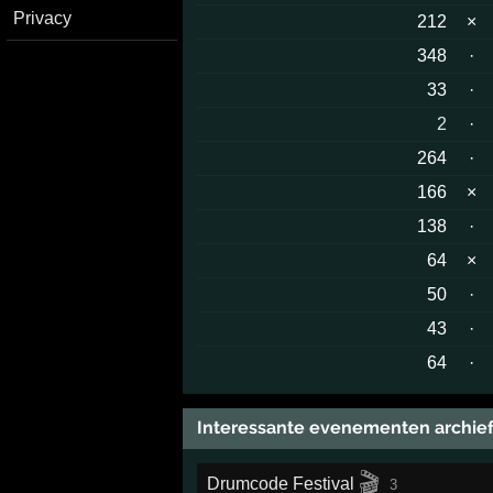
Privacy
212
×
348
·
33
·
2
·
264
·
166
×
138
·
64
×
50
·
43
·
64
·
Interessante evenementen archie
🎬
Drumcode Festival
3