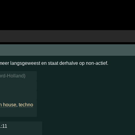
 meer langsgeweest en staat derhalve op non-actief.
rd-Holland
)
h house
,
techno
1:11