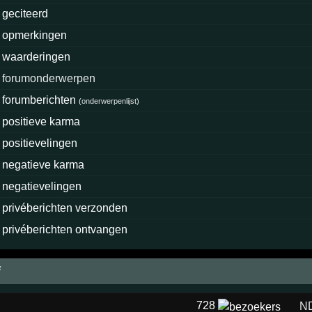
geciteerd
opmerkingen
waarderingen
forumonderwerpen
forumberichten
(
onderwerpenlijst
)
positieve karma
positievelingen
negatieve karma
negatievelingen
privéberichten verzonden
privéberichten ontvangen
f
728
N