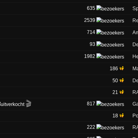
635
Sp
2539
Re
714
Am
93
De
1982
He
186
Ma
50
De
21
R
🎬
817
Ga
18
P
222
R