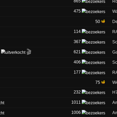
865
Ro
475
Wa
50
De
114
R
367
Sc
🎬
l
621
Ga
406
Sc
177
R
75
We
232
H7
1011
Am
1006
Am