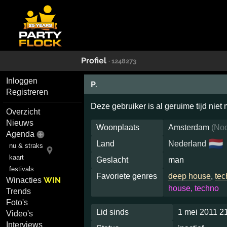
Profiel
· 1248273
Inloggen
P.
Registreren
Deze gebruiker is al geruime tijd niet
Overzicht
Nieuws
Woonplaats
Amsterdam
(
Noo
Agenda
🇳🇱
Land
Nederland
nu & straks
kaart
Geslacht
man
festivals
Favoriete genres
deep house
,
tec
WIN
Winacties
house, techno
Trends
Foto's
Lid sinds
1 mei 2011 2
Video's
Interviews