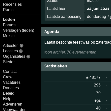
Status
inactief
Recensies
22 juni 2021
Laatst hier
Radio
Laatste aanpassing
donderdag 7 
Leden
Forums
Verslagen (leden)
Agenda
Muziek
Laatst bezochte feest was op zaterda
Artiesten
Locaties
toon archief, 70 evenementen
Organisaties
Steden
Statistieken
Contact
Crew
± 48177
·
Vacatures
295
·
Donaties
70
·
Beleid
Help
191
·
Adverteren
40
·
Voorwaarden