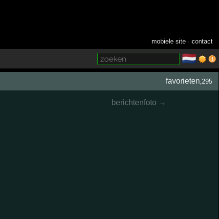
mobiele site
·
contact
🇳🇱
­
favorieten
,295
berichtenfoto →