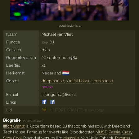
geschiedenis: 1
Naam
Michael van Vliet
Functie
DJ
104×
Geslacht
man
Geboortedatum
20 september 1984
Leeftijd
41
🇳🇱
Herkomst
Nederland
Genres
deep house
,
soulful house
,
tech house
house
E-mail
illfortgrantz@live.nl
Links
Lid
ILLFORT GRANTZ
(11 nov 2009)
Biografie
·
15 januari 2015
Illfort Grantz
, a Rotterdam based DJ that combines soul with Deep and
Tech House. Famous for events like Broodrooster,
MUST
,
Passie
,
Crazy
Sexy Cool
. Played at venues like
Maassilo
, Van Nelle Fabriek,
Panama