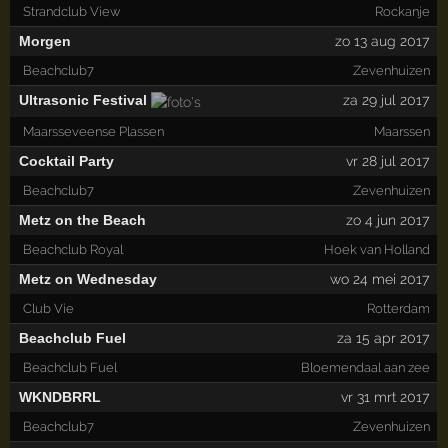
Strandclub View
Rockanje
Morgen
zo 13 aug 2017
Beachclub7
Zevenhuizen
Ultrasonic Festival
za 29 jul 2017
Maarsseveense Plassen
Maarssen
Cocktail Party
vr 28 jul 2017
Beachclub7
Zevenhuizen
Metz on the Beach
zo 4 jun 2017
Beachclub Royal
Hoek van Holland
Metz on Wednesday
wo 24 mei 2017
Club Vie
Rotterdam
Beachclub Fuel
za 15 apr 2017
Beachclub Fuel
Bloemendaal aan zee
WKNDBRRL
vr 31 mrt 2017
Beachclub7
Zevenhuizen