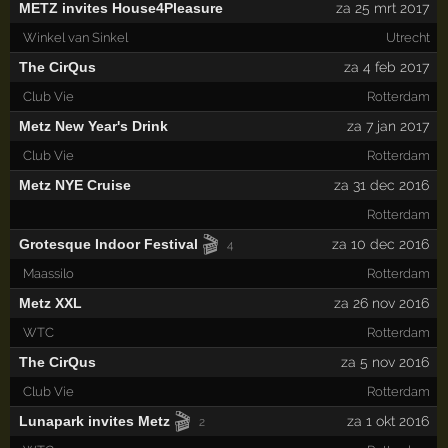
METZ invites House4Pleasure
za 25 mrt 2017
Winkel van Sinkel
Utrecht
The CirQus
za 4 feb 2017
Club Vie
Rotterdam
Metz New Year's Drink
za 7 jan 2017
Club Vie
Rotterdam
Metz NYE Cruise
za 31 dec 2016
Rotterdam
🎬
Grotesque Indoor Festival
za 10 dec 2016
4
Maassilo
Rotterdam
Metz XXL
za 26 nov 2016
WTC
Rotterdam
The CirQus
za 5 nov 2016
Club Vie
Rotterdam
🎬
Lunapark invites Metz
za 1 okt 2016
2