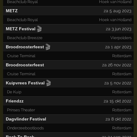
Beachclub Royal
Hoek van Holland
METZ
za 5 aug 2023
Beachclub Royal
Hoek van Holland
🎬
METZ Festival
za 3 jun 2023
Beachclub Breezze
Vierpolders
🎬
Broodroosterfeest
za 1 apr 2023
Cruise Terminal
Rotterdam
Broodroosterfeest
za 26 nov 2022
Cruise Terminal
Rotterdam
🎬
Kuipvrees Festival
za 5 nov 2022
De Kuip
Rotterdam
Friendzz
za 15 okt 2022
Prinses Theater
Rotterdam
Dagvlinder Festival
za 8 okt 2022
Onderzeebootloods
Rotterdam