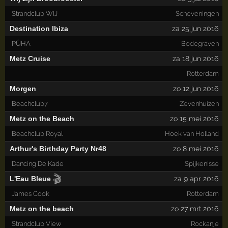
Strandclub WIJ
Scheveningen
Destination Ibiza
za 25 jun 2016
PÛHA
Bodegraven
Metz Cruise
za 18 jun 2016
Rotterdam
Morgen
zo 12 jun 2016
Beachclub7
Zevenhuizen
Metz on the Beach
zo 15 mei 2016
Beachclub Royal
Hoek van Holland
Arthur's Birthday Party Nr48
zo 8 mei 2016
Dancing De Kade
Spijkenisse
🎬
L'Eau Bleue
za 9 apr 2016
James Cook
Rotterdam
Metz on the beach
zo 27 mrt 2016
Strandclub View
Rockanje