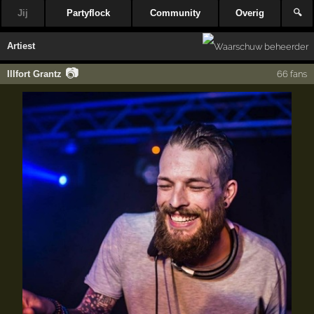
Jij
Partyflock
Community
Overig
🔍
Artiest
📷
Illfort Grantz
66 fans