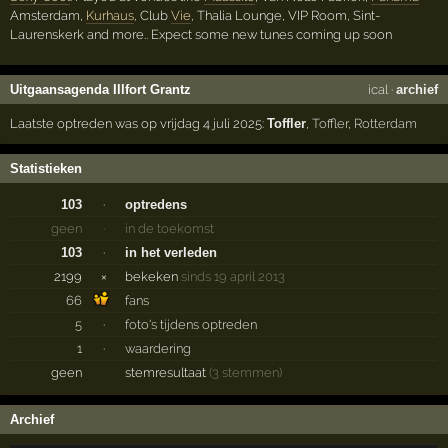
Amsterdam,
Kurhaus
, Club
Vie
, Thalia Lounge, VIP Room, Sint-
Laurenskerk and more.. Expect some new tunes coming up soon
Uitgaansagenda Illfort Grantz
ical
·
archief
Laatste optreden was op vrijdag 4 juli 2025:
Toffler
,
Toffler
,
Rotterdam
Statistieken
103
·
optredens
geen
·
in de toekomst
103
·
in het verleden
2199
×
bekeken
sinds 19 april 2013
66
fans
5
·
foto's tijdens optreden
1
·
waardering
geen
stemresultaat
(3 stemmen)
Archief