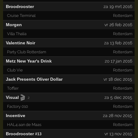
Broodrooster
za 19 mrt 2016
Cruise Terminal
Rotterdam
Morgen
vr 26 feb 2016
Villa Thalia
Rotterdam
Valentine Noir
za 13 feb 2016
Party Club Rotterdam
Rotterdam
Metz New Year's Drink
zo 17 jan 2016
Club Vie
Rotterdam
Jack Presents Oliver Dollar
vr 18 dec 2015
Toffler
Rotterdam
🎬
Visual
za 5 dec 2015
2
Factory 010
Rotterdam
Incentive
za 28 nov 2015
HAL4 aan de Maas
Rotterdam
Broodrooster
vr 13 nov 2015
#13