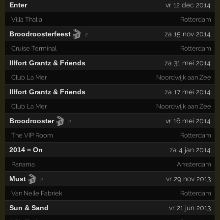
Enter
vr 12 dec 2014
Villa Thalia
Rotterdam
🎬
Broodroosterfeest
za 15 nov 2014
2
Cruise Terminal
Rotterdam
Illfort Grantz & Friends
za 31 mei 2014
Club La Mer
Noordwijk aan Zee
Illfort Grantz & Friends
za 17 mei 2014
Club La Mer
Noordwijk aan Zee
🎬
Broodrooster
vr 16 mei 2014
2
The VIP Room
Rotterdam
2014 = On
za 4 jan 2014
Panama
Amsterdam
🎬
Must
vr 29 nov 2013
2
Van Nelle Fabriek
Rotterdam
Sun & Sand
vr 21 jun 2013