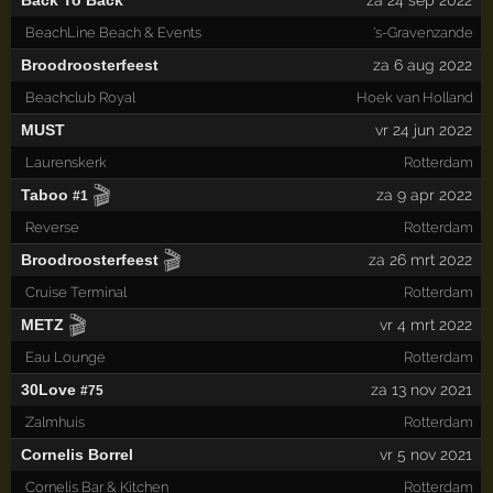
Back To Back
za 24 sep 2022
BeachLine Beach & Events
's-Gravenzande
Broodroosterfeest
za 6 aug 2022
Beachclub Royal
Hoek van Holland
MUST
vr 24 jun 2022
Laurenskerk
Rotterdam
🎬
Taboo
za 9 apr 2022
#1
Reverse
Rotterdam
🎬
Broodroosterfeest
za 26 mrt 2022
Cruise Terminal
Rotterdam
🎬
METZ
vr 4 mrt 2022
Eau Lounge
Rotterdam
30Love
za 13 nov 2021
#75
Zalmhuis
Rotterdam
Cornelis Borrel
vr 5 nov 2021
Cornelis Bar & Kitchen
Rotterdam