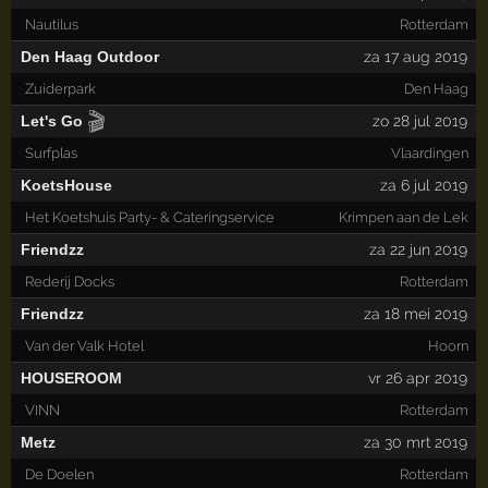
Nautilus
Rotterdam
Den Haag Outdoor
za 17 aug 2019
Zuiderpark
Den Haag
🎬
Let's Go
zo 28 jul 2019
Surfplas
Vlaardingen
KoetsHouse
za 6 jul 2019
Het Koetshuis Party- & Cateringservice
Krimpen aan de Lek
Friendzz
za 22 jun 2019
Rederij Docks
Rotterdam
Friendzz
za 18 mei 2019
Van der Valk Hotel
Hoorn
HOUSEROOM
vr 26 apr 2019
VINN
Rotterdam
Metz
za 30 mrt 2019
De Doelen
Rotterdam