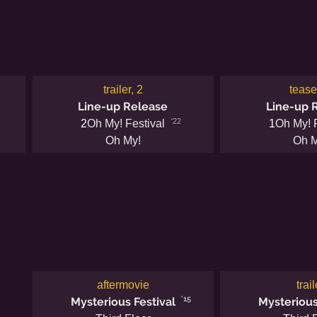
trailer, 2
tease
Line-up Release
Line-up 
'22
2
Oh My! Festival
1
Oh My! F
Oh My!
Oh M
aftermovie
trail
'15
Mysterious Festival
Mysterious