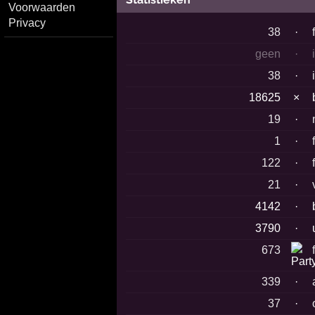
Voorwaarden
Privacy
38
·
geen
·
38
·
18625
×
19
·
1
·
122
·
21
·
4142
·
3790
·
673
339
·
37
·