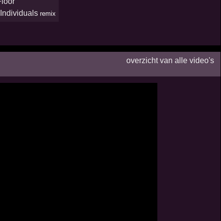
Floor
Individuals
remix
overzicht van alle video's