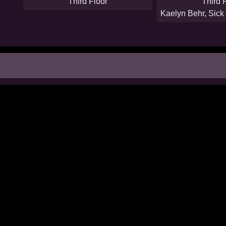
Third Floor
Third 
Kaelyn Behr
,
Sick 