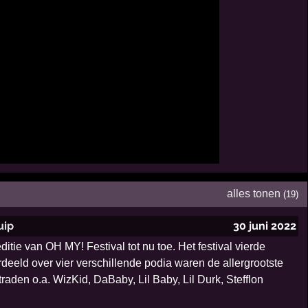
alles tonen
(19)
uip
30 juni 2022
e van OH MY! Festival tot nu toe. Het festival vierde
rdeeld over vier verschillende podia waren de allergrootste
aden o.a. WizKid, DaBaby, Lil Baby, Lil Durk, Stefflon