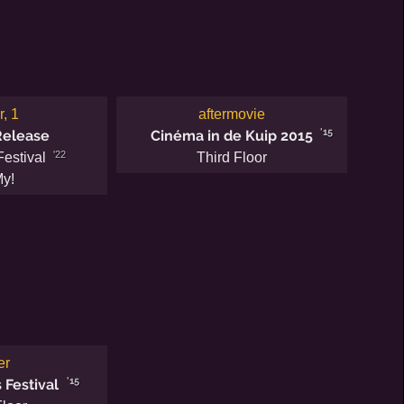
r, 1
aftermovie
'15
Release
Cinéma in de Kuip 2015
'22
estival
Third Floor
y!
er
'15
 Festival