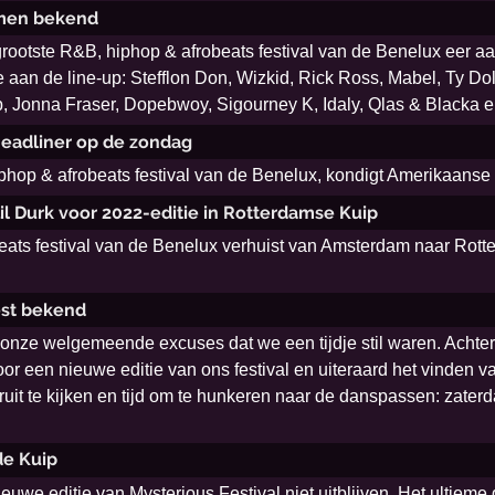
amen bekend
grootste R&B, hiphop & afrobeats festival van de Benelux eer a
 aan de line-up: Stefflon Don, Wizkid, Rick Ross, Mabel, Ty Do
b, Jonna Fraser, Dopebwoy, Sigourney K, Idaly, Qlas & Blacka 
 headliner op de zondag
phop & afrobeats festival van de Benelux, kondigt Amerikaanse
Lil Durk voor 2022-editie in Rotterdamse Kuip
eats festival van de Benelux verhuist van Amsterdam naar Rott
est bekend
st onze welgemeende excuses dat we een tijdje stil waren. Ach
or een nieuwe editie van ons festival en uiteraard het vinden v
oruit te kijken en tijd om te hunkeren naar de danspassen: zat
de Kuip
euwe editie van Mysterious Festival niet uitblijven. Het ultieme 