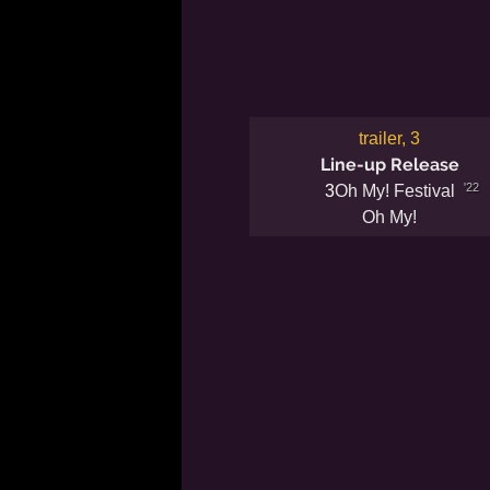
trailer, 3
Line-up Release
'22
3
Oh My! Festival
Oh My!