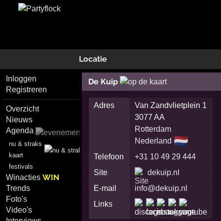
Locatie
Inloggen
De Kuip
Registreren
Adres
Van Zandvlietplein 1
Overzicht
3077 AA
Nieuws
Rotterdam
Agenda
🇳🇱
Nederland
nu & straks
kaart
Telefoon
+31 10 49 29 444
festivals
Site
dekuip.nl
WIN
Winacties
Trends
E-mail
info@dekuip.nl
Foto's
Links
Video's
Interviews