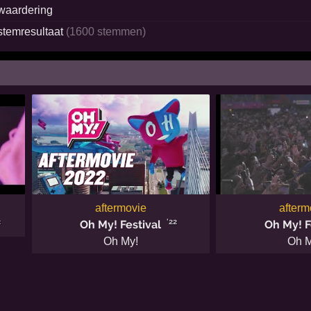
waardering
stemresultaat
(1600 stemmen)
aftermovie
afterm
2
'22
Oh My! Festival
Oh My! F
Oh My!
Oh M