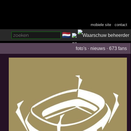
mobiele site
·
contact
🇳🇱
­
foto's
·
nieuws
·
673 fans