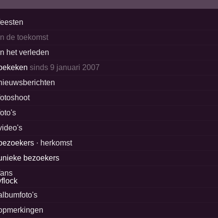
feesten
in de toekomst
in het verleden
bekeken
sinds 9 januari 2007
nieuwsberichten
fotoshoot
foto's
video's
bezoekers ·
herkomst
unieke bezoekers
fans
albumfoto's
opmerkingen