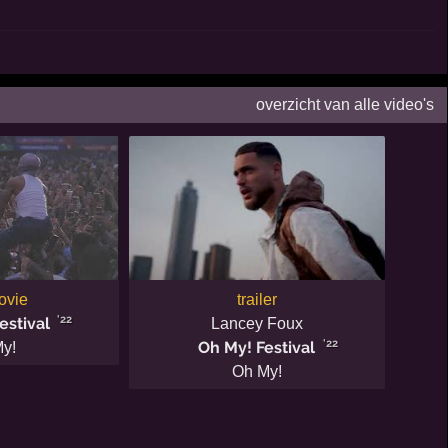
overzicht van alle video's
ovie
trailer
'22
estival
Lancey Foux
'22
Oh My! Festival
y!
Oh My!