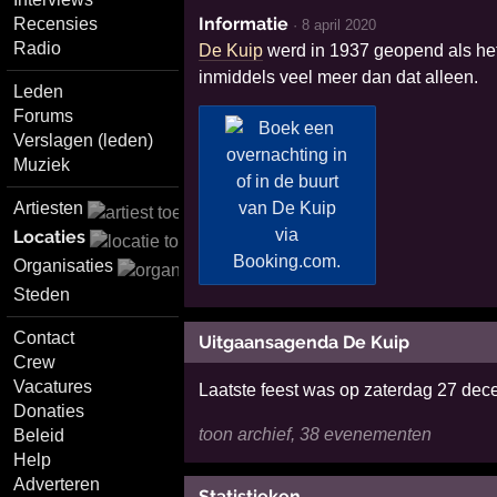
Informatie
Recensies
·
8 april 2020
Radio
De Kuip
werd in 1937 geopend als het
inmiddels veel meer dan dat alleen.
Leden
Forums
Verslagen (leden)
Muziek
Artiesten
Locaties
Organisaties
Steden
Contact
Uitgaansagenda De Kuip
Crew
Vacatures
Laatste feest was op zaterdag 27 de
Donaties
toon archief, 38 evenementen
Beleid
Help
Adverteren
Statistieken