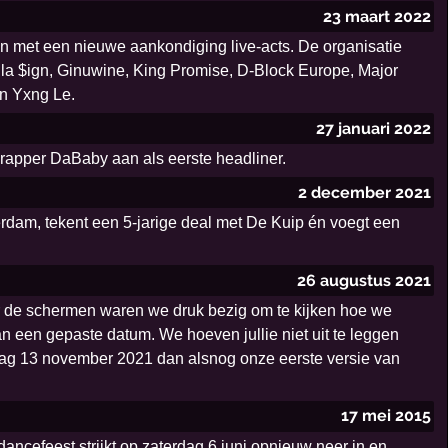
23 maart 2022
an met een nieuwe aankondiging live-acts. De organisatie
lla $ign, Ginuwine, King Promise, D-Block Europe, Major
en Yxng Le.
27 januari 2022
 rapper DaBaby aan als eerste headliner.
2 december 2021
erdam, tekent een 5-jarige deal met De Kuip én voegt een
26 augustus 2021
ter de schermen waren we druk bezig om te kijken hoe we
an een gepaste datum. We hoeven jullie niet uit te leggen
erdag 13 november 2021 dan alsnog onze eerste versie van
17 mei 2015
dancefeest strijkt op zaterdag 6 juni opnieuw neer in en