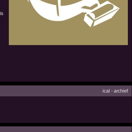
is
ical
·
archief