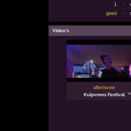
1
·
goed
·
Video's
aftermovie
'2
Kuipvrees Festival