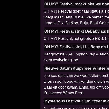
OH MY! Festival maakt nieuwe n
OH MY! Festival doet haar status als 
voegt maar liefst 18 nieuwe namen toe
League Djz, Darkoo, Buju, Bilal Wahi
OH MY! Festival strikt DaBaby als
OH MY! Festival, het grootste R&B, hi
OH MY! Festival strikt Lil Baby en 
Het grootste R&B, hiphop, rap & afrob
extra festivaldag toe
Nieuwe datum Kuipvrees Winterf
Joe joe, daar zijn we weer! Aller-eer
alles in een goed vat konden gieten vo
waar dit door kwam. Enfin, tijd om vo
Kuipvrees: Winter Fest!
Mysterious Festival 6 juni weer in 
Na het succes van vorig jaar kon de ni