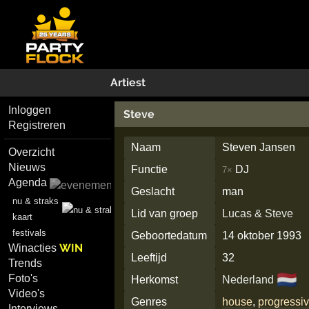
Artiest
Inloggen
Steve
Registreren
Naam
Steven Jansen
Overzicht
Nieuws
Functie
DJ
7×
Agenda
Geslacht
man
nu & straks
Lid van groep
Lucas & Steve
kaart
festivals
Geboortedatum
14 oktober 1993
WIN
Winacties
Leeftijd
32
Trends
🇳🇱
Foto's
Herkomst
Nederland
Video's
Genres
house
,
progressiv
Interviews