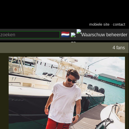
mobiele site
·
contact
🇳🇱
­
4 fans