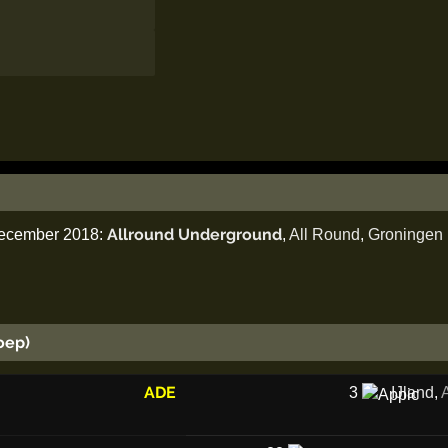
Allround Underground
december 2018:
,
All Round
,
Groningen
oep)
ADE
3
IJland
,