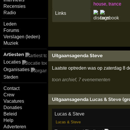
house, trance
Recensies
Radio
Links
Leden
Forums
Verslagen (leden)
Muziek
Artiesten
Uitgaansagenda Steve
Locaties
Laatste optreden was op zaterdag 8 
Organisaties
Steden
toon archief, 7 evenementen
Contact
Crew
Uitgaansagenda
Lucas & Steve
(gr
Vacatures
Donaties
Lucas & Steve
Beleid
Help
Lucas & Steve
Adverteren