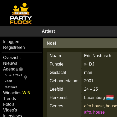
Artiest
Inloggen
Nosi
Registreren
Naam
Eric Nosbusch
Overzicht
Nieuws
Functie
DJ
9×
Agenda
Geslacht
man
nu & straks
Geboortedatum
2001
kaart
festivals
Leeftijd
24 – 25
Winacties
WIN
🇱🇺
Herkomst
Luxemburg
Trends
Foto's
Genres
afro house
,
hous
Video's
afro, house
Interviews