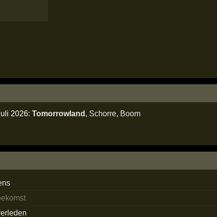
juli 2026:
Tomorrowland
,
Schorre
,
Boom
ens
toekomst
verleden