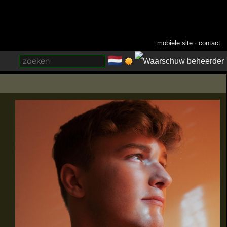
mobiele site
·
contact
🇳🇱
­