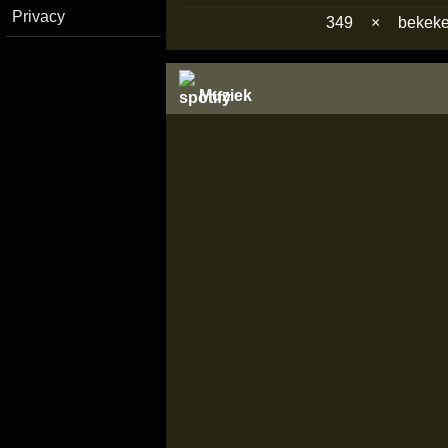
Privacy
349
×
bekek
Muziek