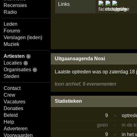
Links
Recensies
Radio
Leden
Forums
Verslagen (leden)
Muziek
Artiesten
Uitgaansagenda Nosi
Locaties
Organisaties
Laatste optreden was op zaterdag 18 
Steden
toon archief, 9 evenementen
Contact
Crew
Statistieken
Vacatures
Donaties
Beleid
9
·
optred
Help
geen
·
in de 
Adverteren
9
·
in het 
Voorwaarden