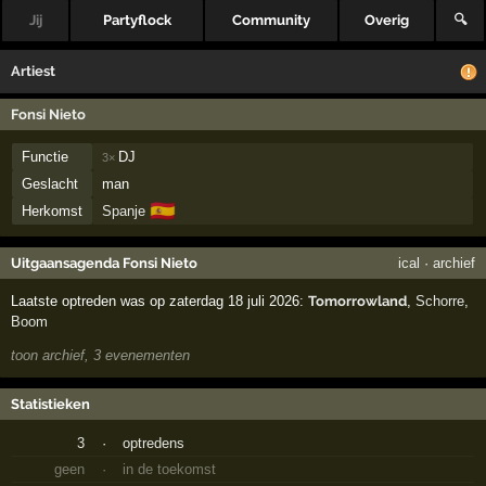
Jij
Partyflock
Community
Overig
🔍
Artiest
Fonsi Nieto
Functie
DJ
3×
Geslacht
man
🇪🇸
Herkomst
Spanje
Uitgaansagenda Fonsi Nieto
ical
·
archief
Laatste optreden was op zaterdag 18 juli 2026:
Tomorrowland
,
Schorre
,
Boom
toon archief, 3 evenementen
Statistieken
3
·
optredens
geen
·
in de toekomst