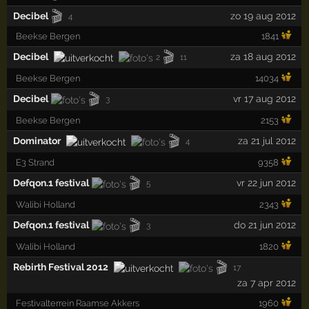
🎬
Decibel
zo 19 aug 2012
4
Beekse Bergen
1841
🎬
Decibel
za 18 aug 2012
2
11
Beekse Bergen
14034
🎬
Decibel
vr 17 aug 2012
3
Beekse Bergen
2153
🎬
Dominator
za 21 jul 2012
4
E3 Strand
9358
🎬
Defqon.1 festival
vr 22 jun 2012
5
Walibi Holland
2343
🎬
Defqon.1 festival
do 21 jun 2012
3
Walibi Holland
1820
🎬
Rebirth Festival 2012
17
za 7 apr 2012
Festivalterrein Raamse Akkers
1960