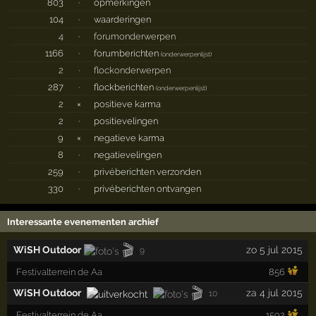
803
·
opmerkingen
104
·
waarderingen
4
·
forumonderwerpen
1166
·
forumberichten
(
onderwerpenlijst
)
2
·
flockonderwerpen
287
·
flockberichten
(
onderwerpenlijst
)
2
×
positieve karma
2
·
positievelingen
9
×
negatieve karma
8
·
negatievelingen
259
·
privéberichten verzonden
330
·
privéberichten ontvangen
Interessante evenementen archief
🎬
WiSH Outdoor
zo 5 jul 2015
9
Festivalterrein de Aa
856
🎬
WiSH Outdoor
za 4 jul 2015
10
Festivalterrein de Aa
1592