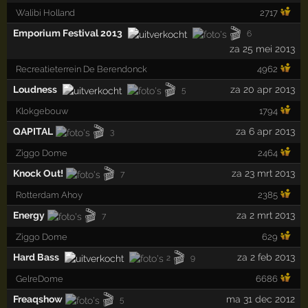
Walibi Holland
2717
🎬
Emporium Festival 2013
6
za 25 mei 2013
Recreatieterrein De Berendonck
4962
🎬
Loudness
za 20 apr 2013
5
Klokgebouw
1794
🎬
QAPITAL
za 6 apr 2013
3
Ziggo Dome
2464
🎬
Knock Out!
za 23 mrt 2013
7
Rotterdam Ahoy
2385
🎬
Energy
za 2 mrt 2013
7
Ziggo Dome
629
🎬
Hard Bass
za 2 feb 2013
2
9
GelreDome
6686
🎬
Freaqshow
ma 31 dec 2012
5