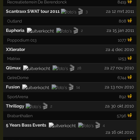
Recreatieterrein De Berendonck
8419
🎬
Scantraxx SWAT tour 2011
za 12 mrt 2011
3
Outland
808
🎬
Euphoria
za 15 jan 2011
2
Poppodium 013
1077
XXlerator
za 4 dec 2010
Matrixx
1253
🎬
Qlimax
za 27 nov 2010
28
GelreDome
6744
🎬
Fusion
za 13 nov 2010
14
SportArena
892
🎬
Thrillogy
za 30 okt 2010
2
Brabanthallen
5796
🎬
5 Years Bass Events
4
za 16 okt 2010