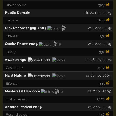
Klokgebouw
2327
Public Domain
do 24 dec 2009
La Salle
266
🎬
Djax Records 1989-2009
vr 4 dec 2009
Effenaar
175
🎬
Quake Dance 2009
vr 4 dec 2009
5
Lucky
332
Awakenings
za 28 nov 2009
Gashouder
1109
Hard Nature
za 28 nov 2009
Effenaar
935
🎬
Masters Of Hardcore
za 7 nov 2009
3
TT-Hall Assen
5979
Ansarat Festival 2009
za 7 nov 2009
Festivalweide
946