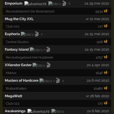
🎬
Emporium
za 29 mei 2010
6
Recreatieterrein De Berendonck
9534
Mug the City XXL
vr 21 mei 2010
Club 023
217
🎬
Euphoria
za 15 mei 2010
2
Central Studios
908
🎬
Fantasy Island
za 15 mei 2010
2
Recreatiegebied Het Hulsbeek
4757
🎬
XXlerator Easter
zo 4 apr 2010
Matrixx
1646
🎬
Masters of Hardcore
za 6 mrt 2010
2
4
Brabanthallen
10480
MegaWatt
vr 26 feb 2010
Club 023
170
Awakenings
za 6 feb 2010