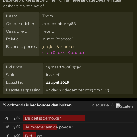
Deze gebruiker is al geruime tijd niet meer langsgeweest en staat
derhalve op non-actief.
Naam
Thom
Geboortedatum
21 december 1988
Geaardheid
hetero
Relatie
ja, met
Rebecca^
Favoriete genres
jungle
,
r&b
,
urban
drum & bass, r&b, urban
Lid sinds
15 maart 2008 19:59
Status
inactief
Laatst hier
14 april 2016
Laatste aanpassing
vrijdag 27 december 2013 om 14:13
'S ochtends is het kouder dan buiten
discussie
· 6
29
57%
De geit is gemolken
16
31%
Je moeder aan de poeder
6
12%
Blehhhhh