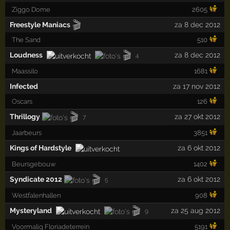
Ziggo Dome
2605
🎬
Freestyle Maniacs
za 8 dec 2012
The Sand
510
🎬
Loudness
za 8 dec 2012
4
Maassilo
1681
Infected
za 17 nov 2012
Oscars
126
🎬
Thrillogy
za 27 okt 2012
7
Jaarbeurs
3851
Kings of Hardstyle
za 6 okt 2012
Beursgebouw
1402
🎬
Syndicate 2012
za 6 okt 2012
5
Westfalenhallen
908
🎬
Mysteryland
za 25 aug 2012
9
Voormalig Floriadeterrein
5191