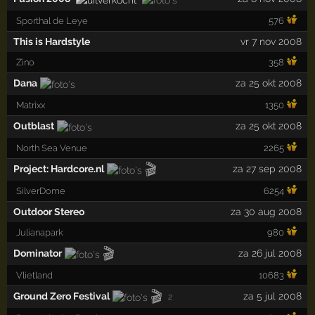
Sporthal de Leye
576
This is Hardstyle
vr 7 nov 2008
Zino
358
Dana
za 25 okt 2008
Matrixx
1350
Outblast
za 25 okt 2008
North Sea Venue
2265
🎬
Project: Hardcore.nl
za 27 sep 2008
SilverDome
6254
Outdoor Stereo
za 30 aug 2008
Julianapark
980
🎬
Dominator
za 26 jul 2008
Vlietland
10683
🎬
Ground Zero Festival
za 5 jul 2008
2