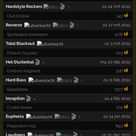
🎬
Hardstyle Rockers
za 24 mrt 2012
3
Club Eclipse
343
🎬
Reverze
za 17 mrt 2012
7
Sportpaleis Antwerpen
1278
Total Blackout
za 3 mrt 2012
Podium Duycker
203
🎬
Het Stuiterbal
ma 20 feb 2012
2
Centrum Haghorst
326
🎬
Hard Bass
za 11 feb 2012
2
GelreDome
7377
🎬
Inception
za 4 feb 2012
4
Crystal Venue
379
🎬
Euphoria
za 14 jan 2012
2
Poppodium 013
893
🎬
Loudness
za 10 dec 2011
3