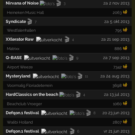
🎬
Nirvana of Noise
za 2 nov 2013
3
Heineken Music Hall
2063
🎬
Syndicate
za 5 okt 2013
7
Westfalenhallen
795
🎬
XXlerator Raw
za 21 sep 2013
4
Matrixx
886
🎬
Q-BASE
za 7 sep 2013
9
Airport Weeze
7342
🎬
Mysteryland
za 24 aug 2013
11
Voormalig Floriadeterrein
3698
🎬
HardClassics on the beach
za 13 jul 2013
4
Beachclub Vroeger
1060
🎬
Defqon.1 festival
zo 23 jun 2013
8
Walibi Holland
2807
🎬
Defqon.1 festival
vr 21 jun 2013
6