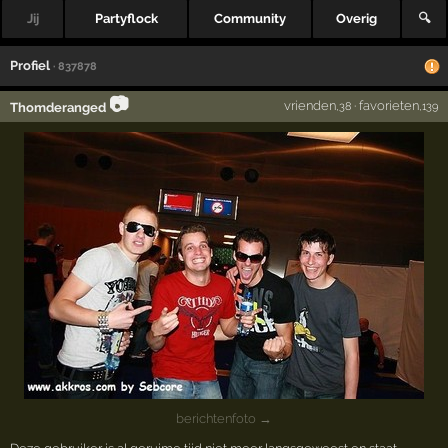
Jij
Partyflock
Community
Overig
🔍
Profiel
· 837878
📷
vrienden
·
favorieten
Thomderanged
,38
,139
berichtenfoto →