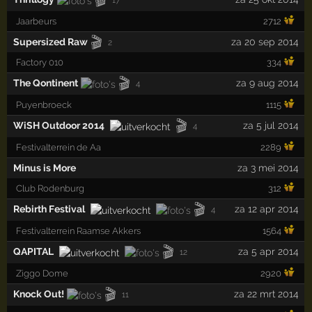
Jaarbeurs
2712
🎬
Supersized Raw
za 20 sep 2014
2
Factory 010
334
🎬
The Qontinent
za 9 aug 2014
4
Puyenbroeck
1115
🎬
WiSH Outdoor 2014
za 5 jul 2014
4
Festivalterrein de Aa
2289
Minus is More
za 3 mei 2014
Club Rodenburg
312
🎬
Rebirth Festival
za 12 apr 2014
4
Festivalterrein Raamse Akkers
1564
🎬
QAPITAL
za 5 apr 2014
12
Ziggo Dome
2920
🎬
Knock Out!
za 22 mrt 2014
11