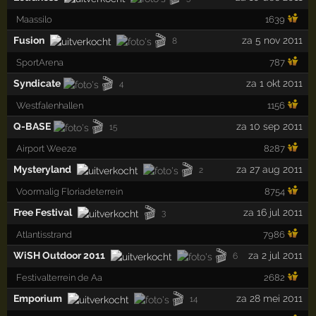
Maassilo
1639
🎬
Fusion
za 5 nov 2011
8
SportArena
787
🎬
Syndicate
za 1 okt 2011
4
Westfalenhallen
1156
🎬
Q-BASE
za 10 sep 2011
15
Airport Weeze
8287
🎬
Mysteryland
za 27 aug 2011
2
Voormalig Floriadeterrein
8754
🎬
Free Festival
za 16 jul 2011
3
Atlantisstrand
7986
🎬
WiSH Outdoor 2011
za 2 jul 2011
6
Festivalterrein de Aa
2682
🎬
Emporium
za 28 mei 2011
14