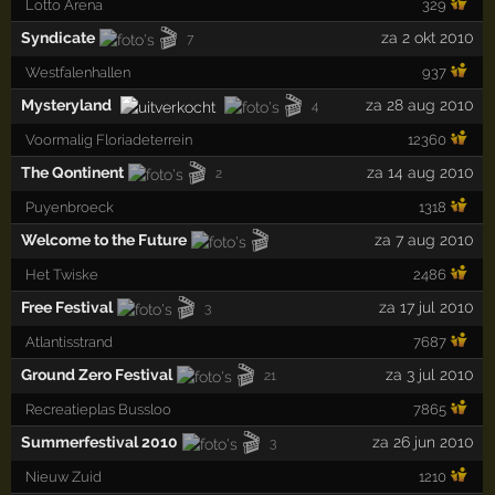
Lotto Arena
329
🎬
Syndicate
za 2 okt 2010
7
Westfalenhallen
937
🎬
Mysteryland
za 28 aug 2010
4
Voormalig Floriadeterrein
12360
🎬
The Qontinent
za 14 aug 2010
2
Puyenbroeck
1318
🎬
Welcome to the Future
za 7 aug 2010
Het Twiske
2486
🎬
Free Festival
za 17 jul 2010
3
Atlantisstrand
7687
🎬
Ground Zero Festival
za 3 jul 2010
21
Recreatieplas Bussloo
7865
🎬
Summerfestival 2010
za 26 jun 2010
3
Nieuw Zuid
1210