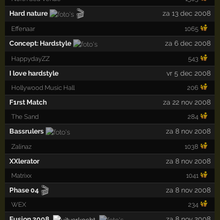
🎬
Hard nature
za 13 dec 2008
Effenaar
1065
Concept: Hardstyle
za 6 dec 2008
HappydayZZ
543
I love hardstyle
vr 5 dec 2008
Hollywood Music Hall
206
F1rst Match
za 22 nov 2008
The Sand
284
Bassrulers
za 8 nov 2008
Zalinaz
1038
XXlerator
za 8 nov 2008
Matrixx
1041
🎬
Phase 04
za 8 nov 2008
WEX
234
Fusion 2008
za 8 nov 2008