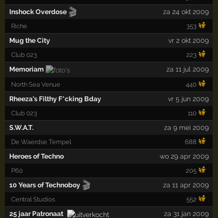
🎬
Inshock Overdose
za 24 okt 2009
Riche
353
Mug the City
vr 2 okt 2009
Club 023
223
Memoriam
za 11 jul 2009
North Sea Venue
440
Rheeza's Filthy F*cking Bday
vr 5 jun 2009
Club 023
110
S.W.A.T.
za 9 mei 2009
De Waerdse Tempel
688
Heroes of Techno
wo 29 apr 2009
P60
205
🎬
10 Years of Technoboy
za 11 apr 2009
Central Studios
552
25 jaar Patronaat
za 31 jan 2009