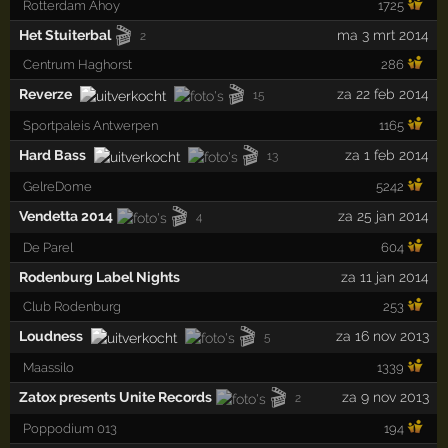
Rotterdam Ahoy
1725
🎬
Het Stuiterbal
ma 3 mrt 2014
2
Centrum Haghorst
286
🎬
Reverze
za 22 feb 2014
15
Sportpaleis Antwerpen
1165
🎬
Hard Bass
za 1 feb 2014
13
GelreDome
5242
🎬
Vendetta 2014
za 25 jan 2014
4
De Parel
604
Rodenburg Label Nights
za 11 jan 2014
Club Rodenburg
253
🎬
Loudness
za 16 nov 2013
5
Maassilo
1339
🎬
Zatox presents Unite Records
za 9 nov 2013
2
Poppodium 013
194