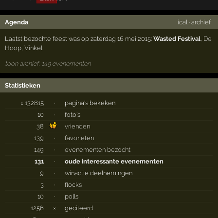
Agenda
ical
·
archief
Laatst bezochte feest was op zaterdag 16 mei 2015:
Wasted Festival
,
De
Hoop
,
Vinkel
toon archief, 149 evenementen
Statistieken
± 132815
·
pagina's bekeken
10
·
foto's
38
vrienden
139
·
favorieten
149
·
evenementen bezocht
131
·
oude interessante evenementen
9
·
winactie deelnemingen
3
·
flocks
10
·
polls
1256
×
geciteerd