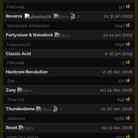
Patronaat
157
🎬
Reverze
za 31 jan 2009
2
Sportpaleis Antwerpen
2040
Partyraiser & Noisekick
za 24 jan 2009
HappydayZZ
2690
Classic Acid
vr 16 jan 2009
Patronaat
5
Hardcore Revolution
vr 26 dec 2008
Zino
370
Zany
wo 24 dec 2008
Time Out
848
🎬
Thunderdome
za 20 dec 2008
2
Jaarbeurs
11586
Reset
za 13 dec 2008
North Sea Venue
1503