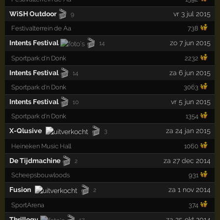
🎬
WiSH Outdoor
vr 3 jul 2015
9
Festivalterrein de Aa
738
🎬
Intents Festival
zo 7 jun 2015
14
Sportpark d'n Donk
2232
🎬
Intents Festival
za 6 jun 2015
14
Sportpark d'n Donk
3063
🎬
Intents Festival
vr 5 jun 2015
10
Sportpark d'n Donk
1354
🎬
X-Qlusive
za 24 jan 2015
3
Heineken Music Hall
1060
🎬
De Tijdmachine
za 27 dec 2014
2
Scheepsbouwloods
931
🎬
Fusion
za 1 nov 2014
2
SportArena
374
🎬
Thrillogy
za 25 okt 2014
17