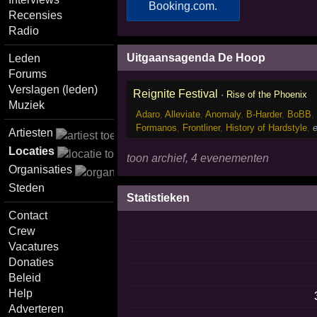
Recensies
Radio
Uitgaansagenda De Hoop
Leden
Forums
Verslagen (leden)
Reignite Festival
·
Rise of the Phoenix
Muziek
Adaro
,
Alleviate
,
Anomaly
,
B-Harder
,
BoBB
,
Formanos
,
Frontliner
,
History of Hardstyle
,
e
Artiesten
Locaties
toon archief, 4 evenementen
Organisaties
Steden
Statistieken
Contact
Crew
Vacatures
Donaties
Beleid
Help
Adverteren