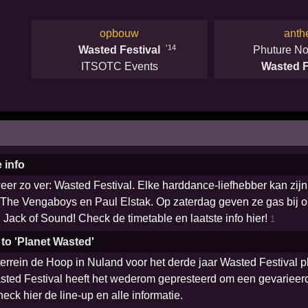
opbouw
ant
'14
Wasted Festival
Phuture No
ITSOTC Events
Wasted F
 info
eer zo ver: Wasted Festival. Elke harddance-liefhebber kan zijn
 The Vengaboys en Paul Elstak. Op zaterdag geven ze gas bij op
 Jack of Sound! Check de timetable en laatste info hier!
1
 to 'Planet Wasted'
rrein de Hoop in Nuland voor het derde jaar Wasted Festival 
Wasted Festival heeft het wederom gepresteerd om een gevariee
heck hier de line-up en alle informatie.