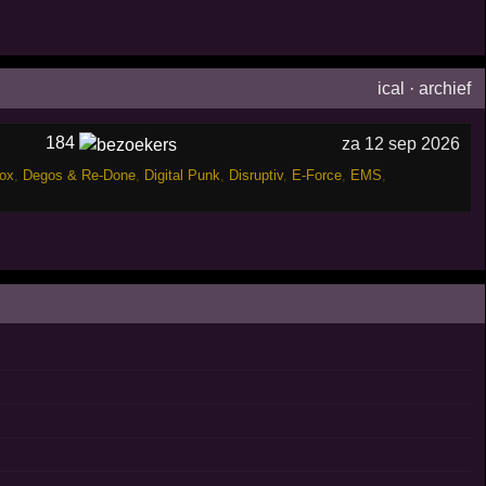
ical
·
archief
184
za 12 sep 2026
ox
,
Degos & Re-Done
,
Digital Punk
,
Disruptiv
,
E-Force
,
EMS
,