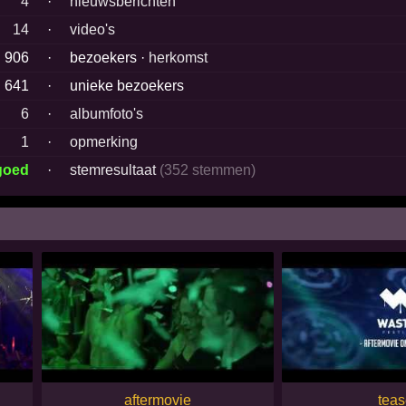
4
·
nieuwsberichten
14
·
video's
906
·
bezoekers ·
herkomst
641
·
unieke bezoekers
6
·
albumfoto's
1
·
opmerking
goed
·
stemresultaat
(352 stemmen)
aftermovie
teas