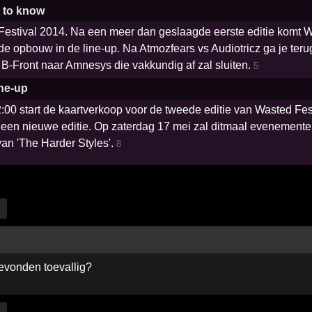
d to know
Festival 2014. Na een meer dan geslaagde eerste editie komt W
ende opbouw in de line-up. Na Atmozfears vs Audiotricz ga je t
 B-Front naar Amnesys die vakkundig af zal sluiten.
5
ine-up
00 start de kaartverkoop voor de tweede editie van Wasted Festi
 een nieuwe editie. Op zaterdag 17 mei zal ditmaal evenemente
 van 'The Harder Styles'.
8
evonden toevallig?