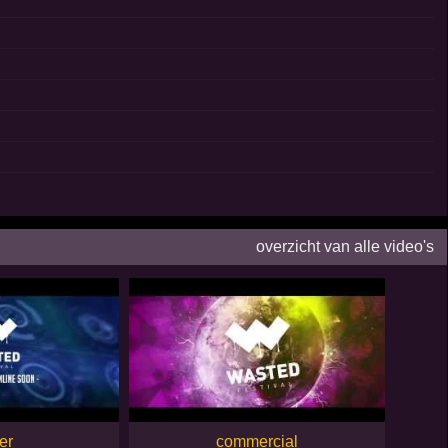
overzicht van alle video's
er
commercial