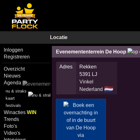
Locatie
Inloggen
Evenemententerrein De Hoop
Registreren
Adres
Rekken
Overzicht
5391 LJ
Nieuws
Vinkel
Agenda
🇳🇱
Nederland
nu & straks
kaart
festivals
Winacties
WIN
Trends
Foto's
Video's
Interviews