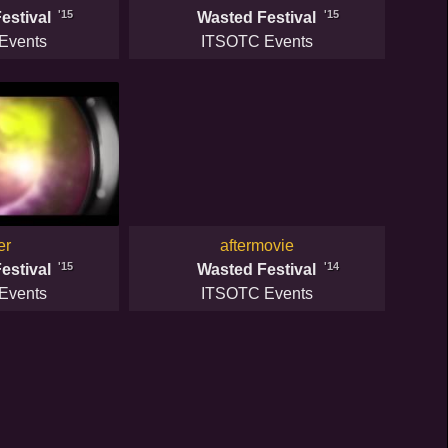
'15
'15
estival
Wasted Festival
Events
ITSOTC Events
er
aftermovie
'15
'14
estival
Wasted Festival
Events
ITSOTC Events