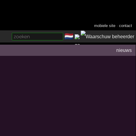
mobiele site
·
contact
🇳🇱
­
nieuws