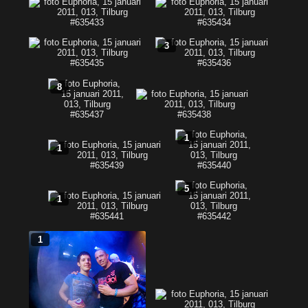
3
8
1
1
5
1
1