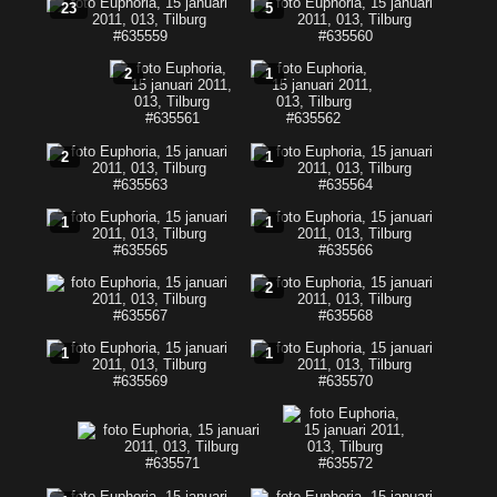
23
5
2
1
2
1
1
1
2
1
1