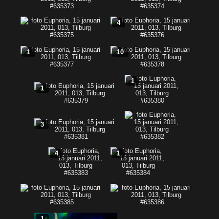
4
1
10
1
1
3
4
1
1