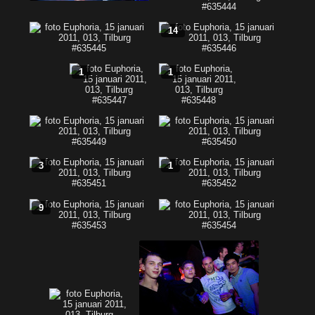
14
1
1
3
1
9