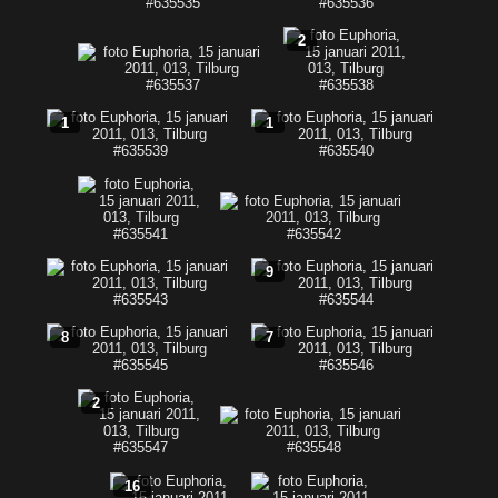
2
1
1
9
8
7
2
16