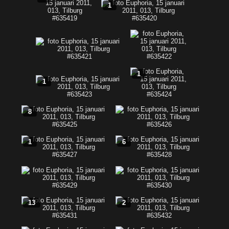
1
1
1
8
1
6
13
2