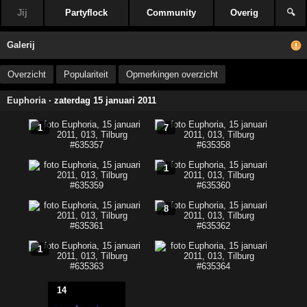
Jij
Partyflock
Community
Overig
🔍
Galerij
Overzicht
Populariteit
Opmerkingen overzicht
Euphoria
· zaterdag 15 januari 2011
1
7
1
8
1
14