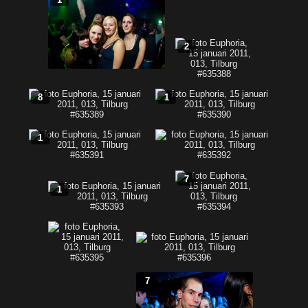
2
8
1
1
7
1
7