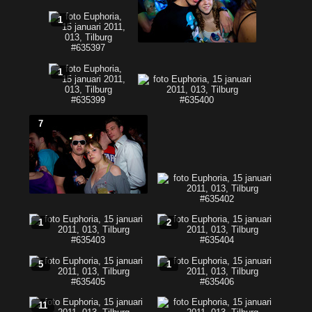
1
1
7
1
2
5
1
11