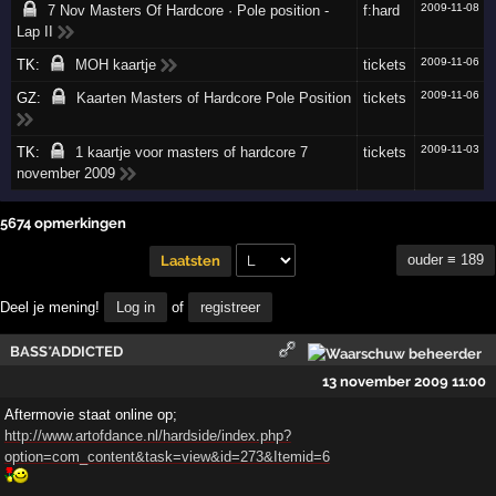
2009-11-08
7 Nov Masters Of Hardcore · Pole position -
f:hard
Lap II
2009-11-06
TK:
MOH kaartje
tickets
2009-11-06
GZ:
Kaarten Masters of Hardcore Pole Position
tickets
2009-11-03
TK:
1 kaartje voor masters of hardcore 7
tickets
november 2009
5674 opmerkingen
ouder ≡ 189
Laatsten
Deel je mening!
Log in
of
registreer
BASS*ADDICTED
13 november 2009 11:00
Aftermovie staat online op;
http://www.artofdance.nl/hardside/index.php?
option=com_content&task=view&id=273&Itemid=6