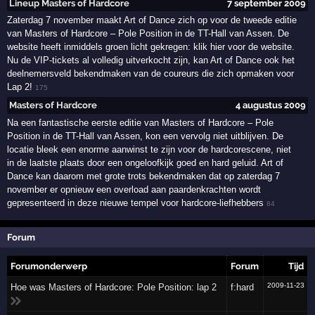
Lineup Masters of Hardcore
7 september 2009
Zaterdag 7 november maakt Art of Dance zich op voor de tweede editie
van Masters of Hardcore – Pole Position in de TT-Hall van Assen. De
website heeft inmiddels groen licht gekregen: klik hier voor de website.
Nu de VIP-tickets al volledig uitverkocht zijn, kan Art of Dance ook het
deelnemersveld bekendmaken van de coureurs die zich opmaken voor
Lap 2!
175
Masters of Hardcore
4 augustus 2009
Na een fantastische eerste editie van Masters of Hardcore – Pole
Position in de TT-Hall van Assen, kon een vervolg niet uitblijven. De
locatie bleek een enorme aanwinst te zijn voor de hardcorescene, niet
in de laatste plaats door een ongeloofkijk goed en hard geluid. Art of
Dance kan daarom met grote trots bekendmaken dat op zaterdag 7
november er opnieuw een overload aan paardenkrachten wordt
gepresenteerd in deze nieuwe tempel voor hardcore-liefhebbers
84
Forum
Forumonderwerp
Forum
Tijd
2009-11-23
Hoe was Masters of Hardcore: Pole Position: lap 2
f:hard