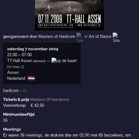
georganiseerd door
Masters of Hardcore
⊂
Art of Dance
zaterdag 7 november 2009
22:00
–
07:00
TT-Hall Assen
—
(binnen)
De Haar 11
Assen
🇳🇱
Nederland
hardcore
× 23
Tickets & prijs
Masters Of Hardcore
Voorverkoop:
€
42
,50
Minimumleeftijd
16
Meetings
Er waren
36 meetings
, de drukste drie om
02:00
met 65 bezoekers, om