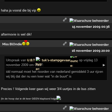
haha ja vooral die bij vip
15 november 2009 00:36
aftermovie is wel dik!
Miss BlOndie
16 november 2009 20:00
Uitspraak
van
U.B.T
tuk's-stampgevaar
op vrijdag 13
november 2009 om 00:17:
▶
idd normaal moet het noorden van nederland gemiddeld 3 uur rijzen
wij blij dat der nu een keer wat ''in de buurt'' is
Precies ! Volgende keer gaan wij weer 3/4 uurtjes in de bus zitten
(In de hoop dat ie dit keer GEEN klapband krijgt
)