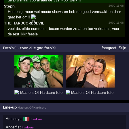
de Dj's maar vooral aan de Vj's Mooi werk!!!
Steph..
2009-11-08
Eentonig, maar wel mooie shows en heb me goed vermaakt en daar
gaat het om!!
THE HARDCO­REDEVI­L
2009-11-08
veel dezelfde nummers, boxen werden zo af en toe verkracht, voor
de rest lkkr feesie
Foto's (→ toon alle 300 foto's)
fotograaf:
Stijn
Line-up
Masters Of Hardcore
🇮🇹
Amnesys
hardcore
Angerfist
hardcore