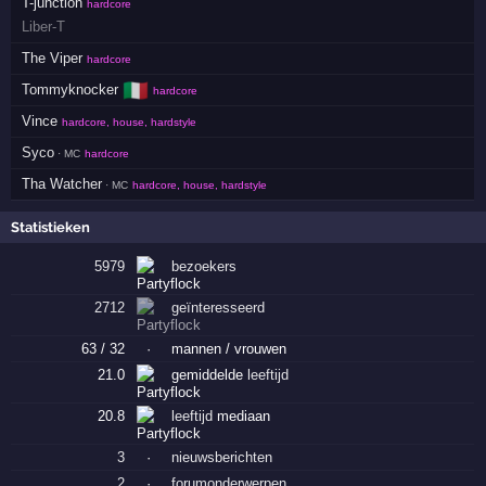
T-junction
hardcore
Liber-T
The Viper
hardcore
🇮🇹
Tommyknocker
hardcore
Vince
hardcore, house, hardstyle
Syco
· MC
hardcore
Tha Watcher
· MC
hardcore, house, hardstyle
Statistieken
5979
bezoekers
2712
geïnteresseerd
63 / 32
·
mannen / vrouwen
21.0
gemiddelde
leeftijd
20.8
leeftijd
mediaan
3
·
nieuwsberichten
2
·
forumonderwerpen