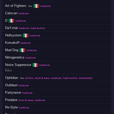
🇮🇹
Art of Fighters
· live
hardcore
Catscan
hardcore
🇮🇹
D
hardcore
DaY-már
hardcore, hard techno
🇮🇹
Hellsystem
hardcore
Korsakoff
hardcore
🇮🇹
Mad Dog
hardcore
Nitrogenetics
hardcore
🇮🇹
Noize Suppressor
hardcore
Bike
Ophidian
· live
techno, drum & bass, hardcore, hard techno, downtempo
Outblast
hardcore
Partyraiser
hardcore
Predator
drum & bass, hardcore
Re-Style
hardcore