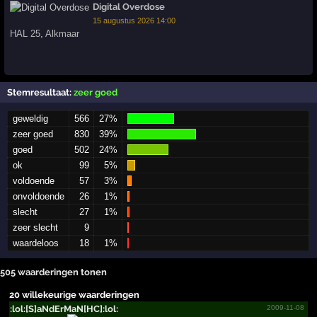
Digital Overdose
15 augustus 2026 14:00
HAL 25
,
Alkmaar
Stemresultaat:
zeer goed
geweldig
566
27%
zeer goed
830
39%
goed
502
24%
ok
99
5%
voldoende
57
3%
onvoldoende
26
1%
slecht
27
1%
zeer slecht
9
waardeloos
18
1%
505 waarderingen tonen
20 willekeurige waarderingen
:lol:[­S]aNdE­rMaN[H­C]:lol­:
2009-11-08