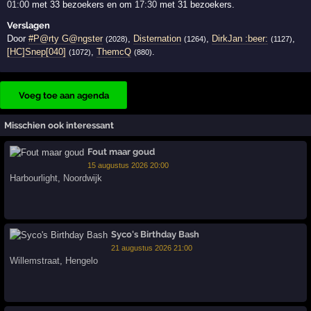
01:00
met 33 bezoekers en om
17:30
met 31 bezoekers.
Verslagen
Door
#P@rty G@ngster
,
Disternation
,
DirkJan :beer:
,
(2028)
(1264)
(1127)
[HC]Snep[040]
,
ThemcQ
.
(1072)
(880)
Voeg toe aan agenda
Misschien ook interessant
Fout maar goud
15 augustus 2026 20:00
Harbourlight
,
Noordwijk
Syco's Birthday Bash
21 augustus 2026 21:00
Willemstraat
,
Hengelo