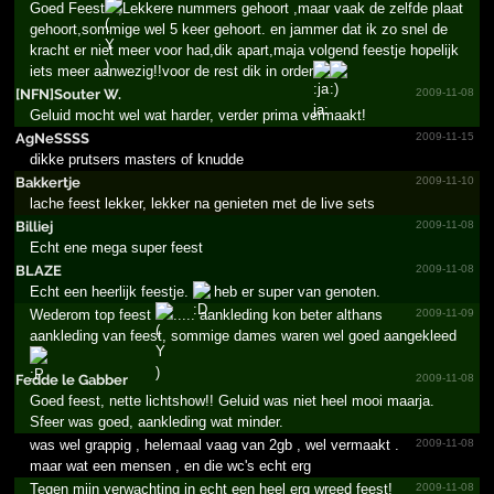
Goed Feest
,Lekkere nummers gehoort ,maar vaak de zelfde plaat
gehoort,sommige wel 5 keer gehoort. en jammer dat ik zo snel de
kracht er niet meer voor had,dik apart,maja volgend feestje hopelijk
iets meer aanwezig!!voor de rest dik in order
[NFN]Souter W.­
2009-11-08
Geluid mocht wel wat harder, verder prima vermaakt!
AgNeSSSS
2009-11-15
dikke prutsers masters of knudde
Bakkertje
2009-11-10
lache feest lekker, lekker na genieten met de live sets
Billiej
2009-11-08
Echt ene mega super feest
BLAZE
2009-11-08
Echt een heerlijk feestje.
heb er super van genoten.
Wederom top feest
...... aankleding kon beter althans
2009-11-09
aankleding van feest, sommige dames waren wel goed aangekleed
Fedde le Gabber
2009-11-08
Goed feest, nette lichtshow!! Geluid was niet heel mooi maarja.
Sfeer was goed, aankleding wat minder.
was wel grappig , helemaal vaag van 2gb , wel vermaakt .
2009-11-08
maar wat een mensen , en die wc's echt erg
Tegen mijn verwachting in echt een heel erg wreed feest!
2009-11-08