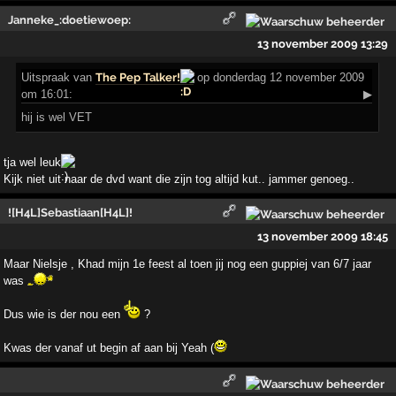
Janneke_:doetiewoep:
13 november 2009 13:29
Uitspraak
van
The Pep Talker!
op donderdag 12 november 2009
om 16:01:
▶
hij is wel VET
tja wel leuk
Kijk niet uit naar de dvd want die zijn tog altijd kut.. jammer genoeg..
![H4L]Sebastiaan[H4L]!
13 november 2009 18:45
Maar Nielsje , Khad mijn 1e feest al toen jij nog een guppiej van 6/7 jaar
was
Dus wie is der nou een
?
Kwas der vanaf ut begin af aan bij Yeah (