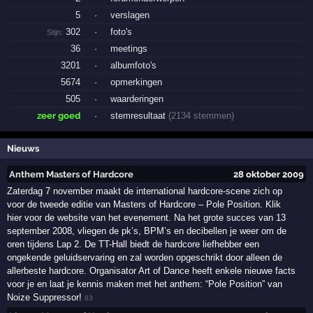
5
·
verslagen
302
·
foto's
Stijn:
36
·
meetings
3201
·
albumfoto's
5674
·
opmerkingen
505
·
waarderingen
zeer goed
·
stemresultaat
(2134 stemmen)
Nieuws
Anthem Masters of Hardcore
28 oktober 2009
Zaterdag 7 november maakt de international hardcore-scene zich op
voor de tweede editie van Masters of Hardcore – Pole Position. Klik
hier voor de website van het evenement. Na het grote succes van 13
september 2008, vliegen de pk’s, BPM’s en decibellen je weer om de
oren tijdens Lap 2. De TT-Hall biedt de hardcore liefhebber een
ongekende geluidservaring en zal worden opgeschrikt door alleen de
allerbeste hardcore. Organisator Art of Dance heeft enkele nieuwe facts
voor je en laat je kennis maken met het anthem: “Pole Position” van
Noize Suppressor!
83