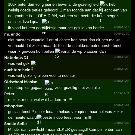
100x beter dan vorig jaar en bovenal de gezelligheid
Ik heb
weinig goede setjes gehoord. 1 man toonde aan dat hij echt een van
de grootste is.... OPHIDIAN, wat een set heeft die kerel nergezet
en alles live bijna..
ik vond het een goed feesje maar het geluid kon harder
2009-11-10
mr. endo
2009-11-09
niet masters waardig!!! art of dance ken beter dan dit heb me wel
vermaakt dat zoizo maar dit feest kon zekkers beter eerste feest
waar ik gewoon kon bellen
vanaf de vip plaatsen dan
Notorious DJ
2009-11-08
was wel gek
nuchtere hein
2009-11-08
was wel gezellig alleen veel te nuchter
Oldschool Maniac
2009-11-08
non stop los gegaan
zeer gezellig met zen alle
Peter!
2009-11-11
muziek mocht wel wat harderrrrrrr !!!!
robopdam
2009-11-09
geniaal feest!!! super locatie helaas ver rijden maar het was zeker
de moeite waard
beste indoorfeest voor mij!!!!
Snelle Selle
2009-11-09
Minder dan verwacht, maar ZEKER geslaagd! Complimenten aan