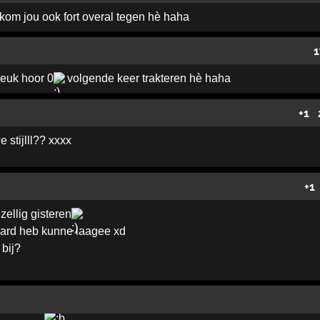
kom jou ook fort overal tegen hè haha
1
leuk hoor 0
volgende keer trakteren hè haha
+1
stijlll?? xxxx
+1
ellig gisteren
hard heb kunne laagee xd
 bij?