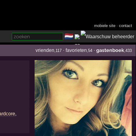
mobiele site
·
contact
🇳🇱
­
gastenboek
vrienden
·
favorieten
·
,117
,54
,433
ardcore
,