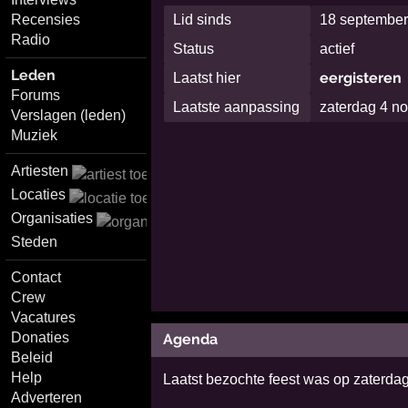
Recensies
Lid sinds
18 september
Radio
Status
actief
Leden
eergisteren
Laatst hier
Forums
Laatste aanpassing
zaterdag 4 n
Verslagen (leden)
Muziek
Artiesten
Locaties
Organisaties
Steden
Contact
Crew
Vacatures
Donaties
Agenda
Beleid
Help
Laatst bezochte feest was op zaterdag
Adverteren