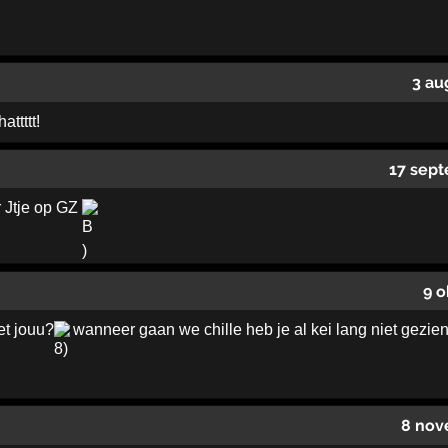
3 au
ttttt!
17 sept
 Jtje op GZ
9 o
et jouu?
wanneer gaan we chille heb je al kei lang niet gezien
8 nov