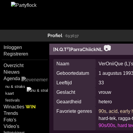
Profiel
· 693637
📷
Inloggen
[N.Q.T²]ParraChiickNL
Registreren
Naam
VerOniiQue (L)'s
Overzicht
Nieuws
Geboortedatum
1 augustus 199
Agenda
Leeftijd
33
nu & straks
Geslacht
vrouw
kaart
festivals
Geaardheid
hetero
WIN
Winacties
Favoriete genres
90s
,
acid
,
early
Trends
hard-tek, ragga-
Foto's
90s/00s, hard te
Video's
Interviews