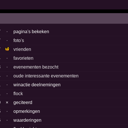
7
·
pagina's bekeken
7
·
foto's
7
vrienden
4
·
favorieten
3
·
evenementen bezocht
4
·
oude interessante evenementen
1
·
winactie deelnemingen
1
·
flock
0
×
geciteerd
5
·
opmerkingen
6
·
waarderingen