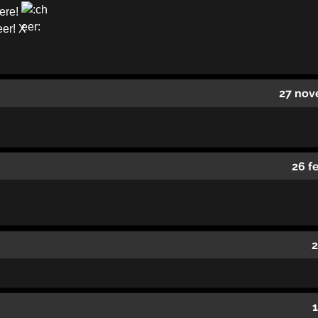
tere!
eer! X
27 nov
26 f
2
1