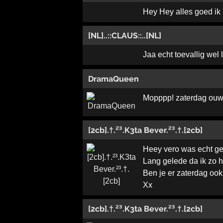
Hey Hey alles goed ik 
[NL]..::CLAUS::..[NL]
Jaa echt toevallig wel 
DramaQueen
Mopppp! zaterdag ouwe 
[2cb].†.²³.K3ta Bever.²³.†.[2cb]
Heey vero was echt gez
Lang gelede da ik zo 
Ben je er zaterdag ook
Xx
[2cb].†.²³.K3ta Bever.²³.†.[2cb]