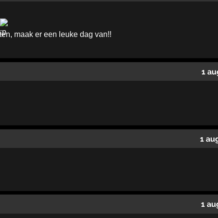
ten, maak er een leuke dag van!!
1 au
1 au
1 au