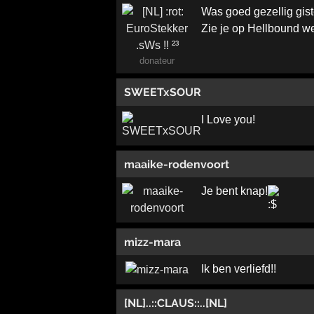
Was goed gezellig gis
Zie je op Hellbound w
donateur
SWEETxSOUR
I Love you!
maaike-rodenvoort
Je bent knap!
mizz-mara
Ik ben verliefd!!
[NL]..::CLAUS::..[NL]