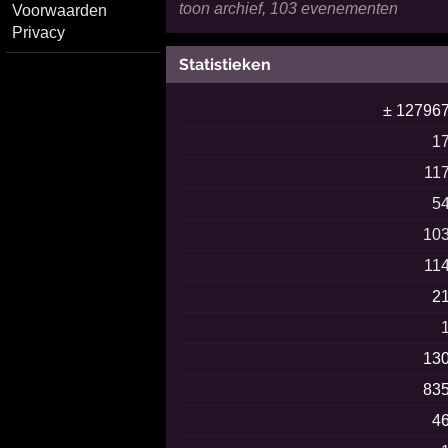
toon archief, 103 evenementen
Voorwaarden
Privacy
Statistieken
± 12796
1
11
5
10
11
2
13
83
4