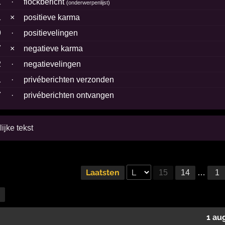
1
·
flockbericht
(
onderwerpenlijst
)
1
×
positieve karma
9
·
positievelingen
7
×
negatieve karma
2
·
negatievelingen
1
·
privéberichten verzonden
7
·
privéberichten ontvangen
ijke tekst
Laatsten
15
14
…
1
1 au