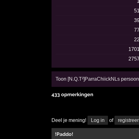
5
3
7
2
170
275
Toon [N.Q.T²]ParraChiickNLs persoonl
433 opmerkingen
Deel je mening!
Log in
of
registreer
!Paddo!