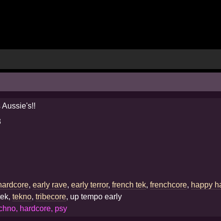
 Aussie's!!
3
 hardcore
,
early rave
,
early terror
,
french tek
,
frenchcore
,
happy h
tek,
tekno
,
tribecore
, up tempo early
chno, hardcore, psy