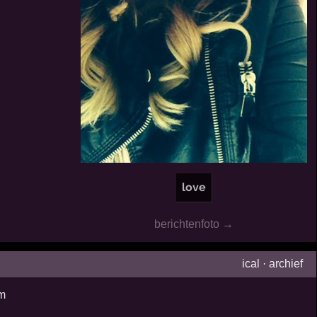
love
berichtenfoto →
ical
·
archief
m