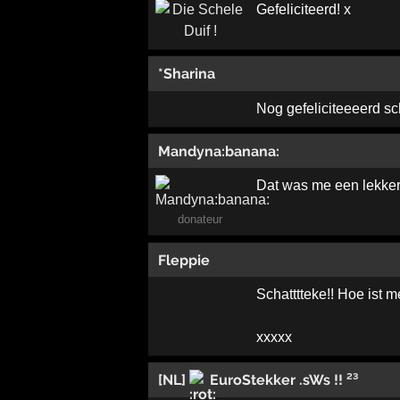
Gefeliciteerd! x
*Sharina
Nog gefeliciteeeerd scha
Mandyna:banana:
Dat was me een lekker
donateur
Fleppie
Schatttteke!! Hoe ist m
xxxxx
[NL]
EuroStekker .sWs !! ²³