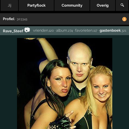
Jij
Partyflock
Community
Overig
🔍
Profiel
· 303345
📷
vrienden
·
album
·
favorieten
·
gastenboek
Rave_Steef
,120
,274
,117
,321