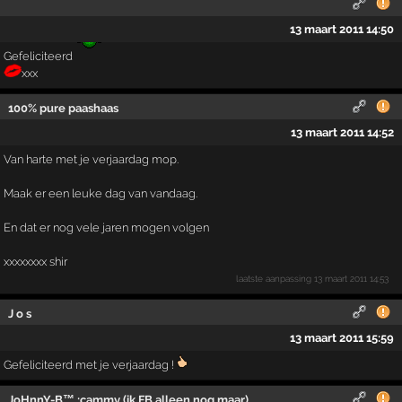
13 maart 2011 14:50
Gefeliciteerd
xxx
100% pure paashaas
13 maart 2011 14:52
Van harte met je verjaardag mop.
Maak er een leuke dag van vandaag.
En dat er nog vele jaren mogen volgen
xxxxxxxx shir
laatste aanpassing
13 maart 2011 14:53
J o s
13 maart 2011 15:59
Gefeliciteerd met je verjaardag !
JoHnnY-B™ :cammy (ik FB alleen nog maar)