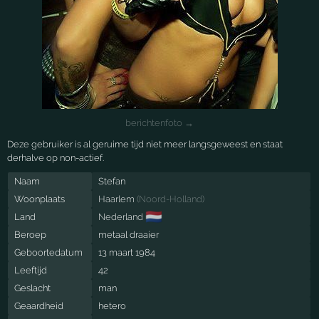
berichtenfoto →
Deze gebruiker is al geruime tijd niet meer langsgeweest en staat
derhalve op non-actief.
Naam
Stefan
Woonplaats
Haarlem
(
Noord-Holland
)
🇳🇱
Land
Nederland
Beroep
metaal draaier
Geboortedatum
13 maart 1984
Leeftijd
42
Geslacht
man
Geaardheid
hetero