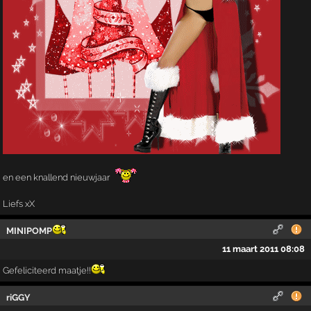
en een knallend nieuwjaar
Liefs xX
MINIPOMP
11 maart 2011 08:08
Gefeliciteerd maatje!!
riGGY