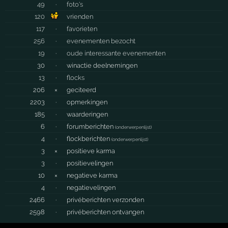
49
·
foto's
120
vrienden
117
·
favorieten
256
·
evenementen bezocht
19
·
oude interessante evenementen
30
·
winactie deelnemingen
13
·
flocks
206
×
geciteerd
2203
·
opmerkingen
185
·
waarderingen
6
·
forumberichten
(
onderwerpenlijst
)
4
·
flockberichten
(
onderwerpenlijst
)
3
×
positieve karma
3
·
positievelingen
10
×
negatieve karma
4
·
negatievelingen
2466
·
privéberichten verzonden
2598
·
privéberichten ontvangen