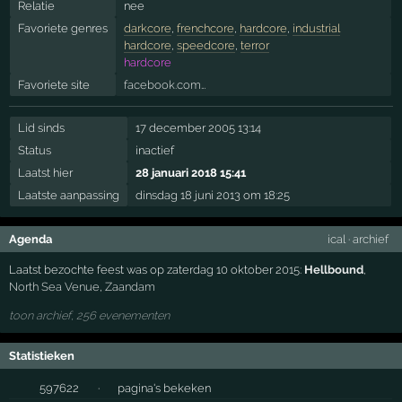
Relatie
nee
Favoriete genres
darkcore
,
frenchcore
,
hardcore
,
industrial
hardcore
,
speedcore
,
terror
hardcore
Favoriete site
facebook.com…
Lid sinds
17 december 2005 13:14
Status
inactief
Laatst hier
28 januari 2018 15:41
Laatste aanpassing
dinsdag 18 juni 2013 om 18:25
Agenda
ical
·
archief
Laatst bezochte feest was op zaterdag 10 oktober 2015:
Hellbound
,
North Sea Venue
,
Zaandam
toon archief, 256 evenementen
Statistieken
597622
·
pagina's bekeken