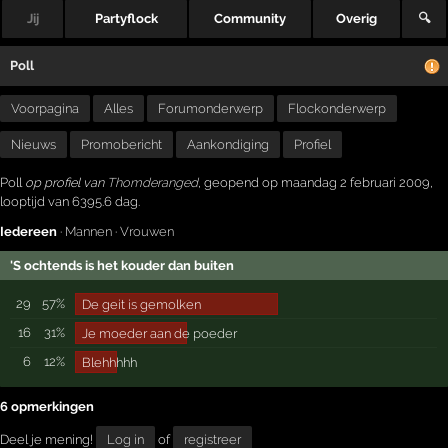
Jij
Partyflock
Community
Overig
🔍
Poll
Voorpagina
Alles
Forumonderwerp
Flockonderwerp
Nieuws
Promobericht
Aankondiging
Profiel
Poll
op profiel van
Thomderanged
, geopend op maandag 2 februari 2009,
looptijd van 6395.6 dag.
Iedereen
·
Mannen
·
Vrouwen
'S ochtends is het kouder dan buiten
29
57%
De geit is gemolken
16
31%
Je moeder aan de poeder
6
12%
Blehhhhh
6 opmerkingen
Deel je mening!
Log in
of
registreer