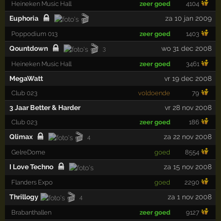
Heineken Music Hall
zeer goed
4104
🎬
Euphoria
za 10 jan 2009
Poppodium 013
zeer goed
1403
🎬
Qountdown
wo 31 dec 2008
3
Heineken Music Hall
zeer goed
3461
MegaWatt
vr 19 dec 2008
Club 023
voldoende
79
3 Jaar Better & Harder
vr 28 nov 2008
Club 023
zeer goed
186
🎬
Qlimax
za 22 nov 2008
4
GelreDome
goed
8554
I Love Techno
za 15 nov 2008
Flanders Expo
goed
2290
🎬
Thrillogy
za 1 nov 2008
4
Brabanthallen
zeer goed
9127