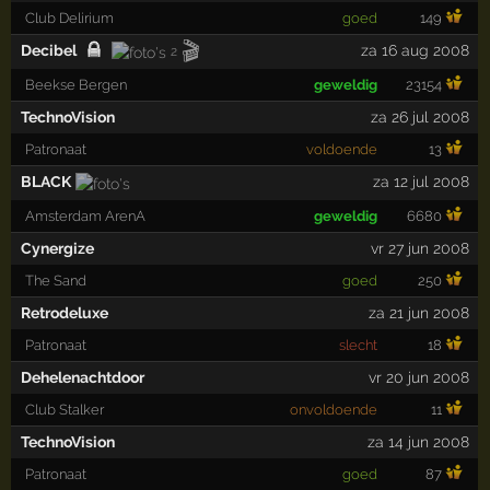
Club Delirium
goed
149
🎬
Decibel
za 16 aug 2008
2
Beekse Bergen
geweldig
23154
TechnoVision
za 26 jul 2008
Patronaat
voldoende
13
BLACK
za 12 jul 2008
Amsterdam ArenA
geweldig
6680
Cynergize
vr 27 jun 2008
The Sand
goed
250
Retrodeluxe
za 21 jun 2008
Patronaat
slecht
18
Dehelenachtdoor
vr 20 jun 2008
Club Stalker
onvoldoende
11
TechnoVision
za 14 jun 2008
Patronaat
goed
87