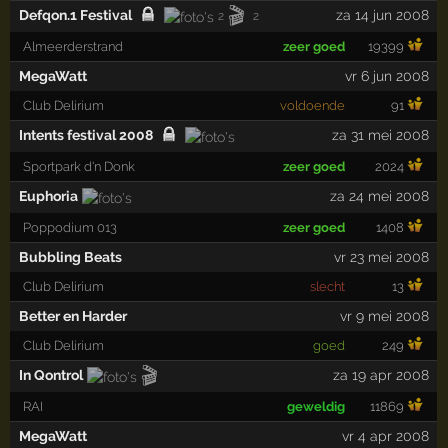
🎬
Defqon.1 Festival
za 14 jun 2008
2
2
Almeerderstrand
zeer goed
19399
MegaWatt
vr 6 jun 2008
Club Delirium
voldoende
91
Intents festival 2008
za 31 mei 2008
Sportpark d'n Donk
zeer goed
2024
Euphoria
za 24 mei 2008
Poppodium 013
zeer goed
1408
Bubbling Beats
vr 23 mei 2008
Club Delirium
slecht
13
Better en Harder
vr 9 mei 2008
Club Delirium
goed
249
🎬
In Qontrol
za 19 apr 2008
RAI
geweldig
11869
MegaWatt
vr 4 apr 2008