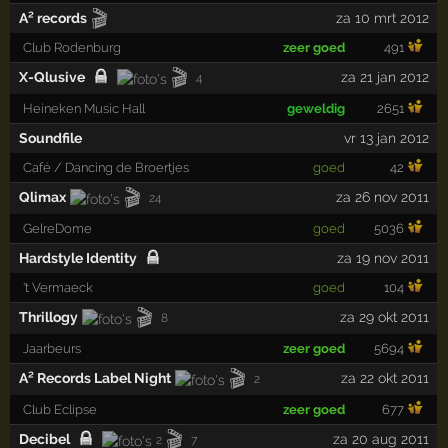
🎬
A² records
za 10 mrt 2012
Club Rodenburg
zeer goed
491
🎬
X-Qlusive
za 21 jan 2012
4
Heineken Music Hall
geweldig
2651
Soundfile
vr 13 jan 2012
Café / Dancing de Broertjes
goed
42
🎬
Qlimax
za 26 nov 2011
24
GelreDome
goed
5036
Hardstyle Identity
za 19 nov 2011
't Vermaeck
goed
104
🎬
Thrillogy
za 29 okt 2011
8
Jaarbeurs
zeer goed
5694
🎬
A² Records Label Night
za 22 okt 2011
2
Club Eclipse
zeer goed
677
🎬
Decibel
za 20 aug 2011
2
7