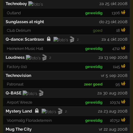
Technoboy
za 25 okt 2008
Outland
geweldig
1306
Sunglasses at night
do 23 okt 2008
Club Delirium
goed
18
🎬
Q-dance: Scantraxx
za 4 okt 2008
2
Heineken Music Hall
geweldig
4712
🎬
Loudness
za 13 sep 2008
2
Factory 010
geweldig
1145
Technovision
vr 5 sep 2008
Patronaat
zeer goed
95
🎬
Q-BASE
za 30 aug 2008
Airport Weeze
geweldig
10974
🎬
Mystery Land
za 23 aug 2008
2
Voormalig Floriadeterrein
geweldig
16752
Mug The City
vr 22 aug 2008