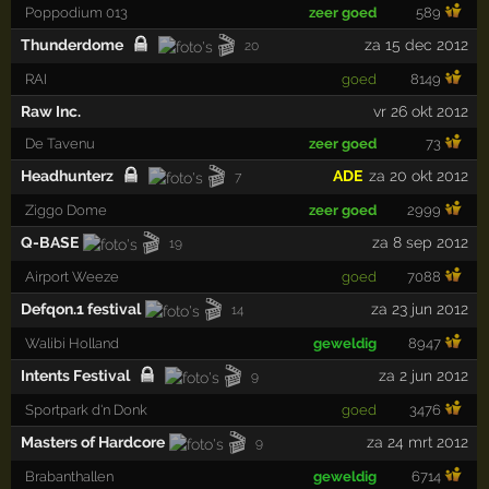
Poppodium 013
zeer goed
589
🎬
Thunderdome
za 15 dec 2012
20
RAI
goed
8149
Raw Inc.
vr 26 okt 2012
De Tavenu
zeer goed
73
🎬
Headhunterz
ADE
za 20 okt 2012
7
Ziggo Dome
zeer goed
2999
🎬
Q-BASE
za 8 sep 2012
19
Airport Weeze
goed
7088
🎬
Defqon.1 festival
za 23 jun 2012
14
Walibi Holland
geweldig
8947
🎬
Intents Festival
za 2 jun 2012
9
Sportpark d'n Donk
goed
3476
🎬
Masters of Hardcore
za 24 mrt 2012
9
Brabanthallen
geweldig
6714