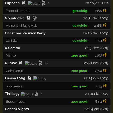
🎬
Euphoria
za 16 jan 2010
2
Poppodium 013
geweldig
1386
🎬
Qountdown
do 31 dec 2009
Heineken Music Hall
geweldig
2988
Christmas Reunion Party
za 26 dec 2009
La Salle
geweldig
393
XXlerator
za 5 dec 2009
Matrixx
zeer goed
1458
🎬
Qlimax
za 21 nov 2009
18
GelreDome
zeer goed
7759
Fusion 2009
za 14 nov 2009
SportArena
zeer goed
843
🎬
Thrillogy
za 31 okt 2009
6
Brabanthallen
zeer goed
8351
Harlem Nights
za 24 okt 2009