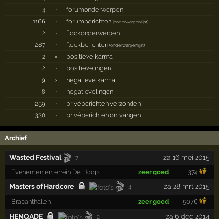
4
·
forumonderwerpen
1166
·
forumberichten
(
onderwerpenlijst
)
2
·
flockonderwerpen
287
·
flockberichten
(
onderwerpenlijst
)
2
×
positieve karma
2
·
positievelingen
9
×
negatieve karma
8
·
negatievelingen
259
·
privéberichten verzonden
330
·
privéberichten ontvangen
Archief
🎬
Wasted Festival
za 16 mei 2015
7
Evenemententerrein De Hoop
zeer goed
374
🎬
Masters of Hardcore
za 28 mrt 2015
4
Brabanthallen
zeer goed
5076
🎬
HEMQADE
za 6 dec 2014
2