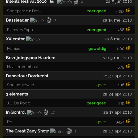
🎬
Intents festival 2010
za 5 jun 2010
2
Sportpark d'n Donk
zeer goed
3393
🎬
Bassleader
za 15 mei 2010
3
Flanders Expo
zeer goed
788
XXlerator
za 8 mei 2010
Matrixx
geweldig
1100
Bevrijdingspop Haarlem
wo 5 mei 2010
Haarlemmerhout
579
Dancetour Dordrecht
vr 30 apr 2010
Spuiboulevard
goed
406
3 elements
za 24 apr 2010
J.C. De Poort
zeer goed
219
🎬
In Qontrol
za 17 apr 2010
17
RAI
goed
9434
🎬
The Great Zany Show
za 10 apr 2010
2