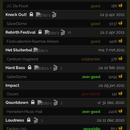
J.C. De Poort
goed
186
🎬
Knock Out!
za 9 apr 2011
SilverDome
goed
3037
🎬
Rebirth Festival
za 2 apr 2011
16
Festivalterrein Raamse Akkers
goed
1406
Het Stuiterbal
ma 7 mrt 2011
Centrum Haghorst
voldoende
378
🎬
Hard Bass
za 12 feb 2011
2
3
GelreDome
zeer goed
9295
Impact
za 29 jan 2011
Oscars
zeer slecht
142
🎬
Qountdown
vr 31 dec 2010
3
Heineken Music Hall
zeer goed
2406
🎬
Loudness
za 11 dec 2010
3
Factory 010
geweldig
853