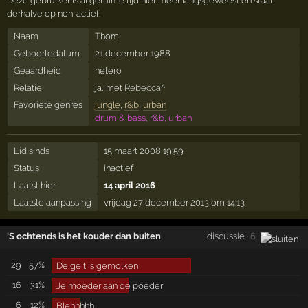
Deze gebruiker is al geruime tijd niet meer langsgeweest en staat
derhalve op non-actief.
Naam
Thom
Geboortedatum
21 december 1988
Geaardheid
hetero
Relatie
ja, met
Rebecca^
Favoriete genres
jungle
,
r&b
,
urban
drum & bass, r&b, urban
Lid sinds
15 maart 2008 19:59
Status
inactief
Laatst hier
14 april 2016
Laatste aanpassing
vrijdag 27 december 2013 om 14:13
'S ochtends is het kouder dan buiten
discussie
· 6
29
57%
De geit is gemolken
16
31%
Je moeder aan de poeder
6
12%
Blehhhhh