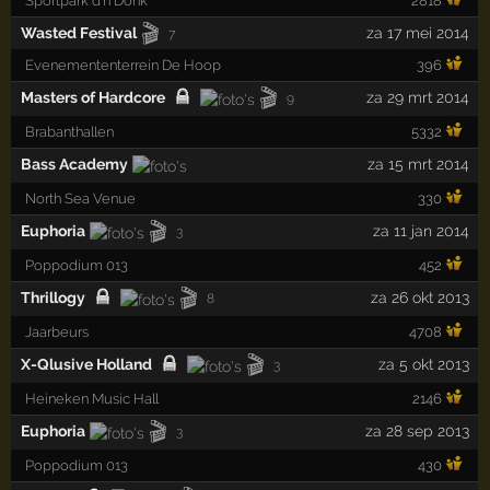
Sportpark d'n Donk
2818
🎬
Wasted Festival
za 17 mei 2014
7
Evenemententerrein De Hoop
396
🎬
Masters of Hardcore
za 29 mrt 2014
9
Brabanthallen
5332
Bass Academy
za 15 mrt 2014
North Sea Venue
330
🎬
Euphoria
za 11 jan 2014
3
Poppodium 013
452
🎬
Thrillogy
za 26 okt 2013
8
Jaarbeurs
4708
🎬
X-Qlusive Holland
za 5 okt 2013
3
Heineken Music Hall
2146
🎬
Euphoria
za 28 sep 2013
3
Poppodium 013
430