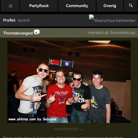
Jij
Partyflock
Community
Overig
🔍
Profiel
· 837878
📷
vrienden
·
favorieten
Thomderanged
,38
,139
berichtenfoto →