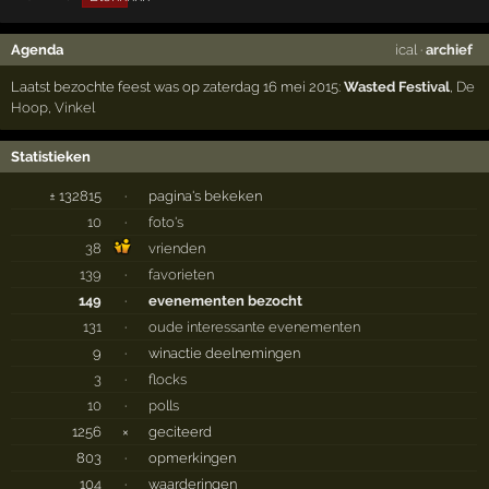
Agenda
ical
·
archief
Laatst bezochte feest was op zaterdag 16 mei 2015:
Wasted Festival
,
De
Hoop
,
Vinkel
Statistieken
± 132815
·
pagina's bekeken
10
·
foto's
38
vrienden
139
·
favorieten
149
·
evenementen bezocht
131
·
oude interessante evenementen
9
·
winactie deelnemingen
3
·
flocks
10
·
polls
1256
×
geciteerd
803
·
opmerkingen
104
·
waarderingen