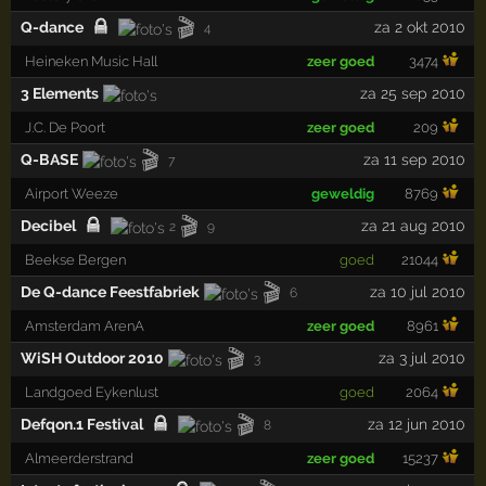
🎬
Q-dance
za 2 okt 2010
4
Heineken Music Hall
zeer goed
3474
3 Elements
za 25 sep 2010
J.C. De Poort
zeer goed
209
🎬
Q-BASE
za 11 sep 2010
7
Airport Weeze
geweldig
8769
🎬
Decibel
za 21 aug 2010
2
9
Beekse Bergen
goed
21044
🎬
De Q-dance Feestfabriek
za 10 jul 2010
6
Amsterdam ArenA
zeer goed
8961
🎬
WiSH Outdoor 2010
za 3 jul 2010
3
Landgoed Eykenlust
goed
2064
🎬
Defqon.1 Festival
za 12 jun 2010
8
Almeerderstrand
zeer goed
15237