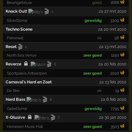
Beursgebouw
goed
1688
🎬
Knock Out!
za 27 mrt 2010
2
SilverDome
geweldig
3309
Techno Scene
za 20 mrt 2010
Patronaat
ok
56
🎬
Reset
za 13 mrt 2010
2
North Sea Venue
zeer goed
1250
🎬
Reverze
za 20 feb 2010
6
Sportpaleis Antwerpen
zeer goed
2020
Carnaval's Hard en Zoet
za 13 feb 2010
De Ster
ok
19
🎬
Hard Bass
za 6 feb 2010
8
GelreDome
geweldig
7795
🎬
X-Qlusive
za 30 jan 2010
7
Heineken Music Hall
zeer goed
3503