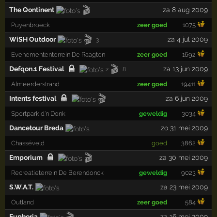
🎬
The Qontinent
za 8 aug 2009
Puyenbroeck
zeer goed
1075
🎬
WiSH Outdoor
za 4 jul 2009
3
Evenemententerrein De Raagten
zeer goed
1692
🎬
Defqon.1 Festival
za 13 jun 2009
2
8
Almeerderstrand
zeer goed
19411
🎬
Intents festival
za 6 jun 2009
Sportpark d'n Donk
geweldig
3034
Dancetour Breda
zo 31 mei 2009
Chasséveld
goed
3862
🎬
Emporium
za 30 mei 2009
Recreatieterrein De Berendonck
geweldig
9023
S.W.A.T.
za 23 mei 2009
Outland
zeer goed
584
🎬
Euphoria
za 16 mei 2009