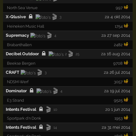
North Sea Venue
997
🎬
X-Qlusive
za 4 okt 2014
3
Heineken Music Hall
1754
🎬
Supremacy
za 27 sep 2014
4
Brabanthallen
2482
🎬
Decibel Outdoor
za 16 aug 2014
2
25
Beekse Bergen
9708
🎬
CRAFT
za 26 jul 2014
3
NDSM-Werf
3057
🎬
Dominator
za 19 jul 2014
4
E3 Strand
9525
🎬
Intents Festival
zo 1 jun 2014
10
Sportpark d'n Donk
1953
🎬
Intents Festival
za 31 mei 2014
14