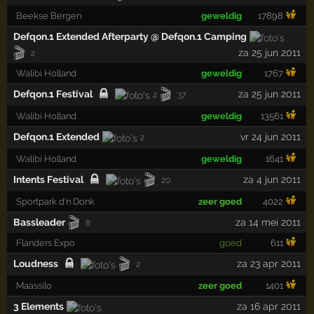
Beekse Bergen
geweldig
17898
Defqon.1 Extended Afterparty @ Defqon.1 Camping
🎬
za 25 jun 2011
2
Walibi Holland
geweldig
1767
🎬
Defqon.1 Festival
za 25 jun 2011
2
37
Walibi Holland
geweldig
13561
Defqon.1 Extended
vr 24 jun 2011
2
Walibi Holland
geweldig
1641
🎬
Intents Festival
za 4 jun 2011
20
Sportpark d'n Donk
zeer goed
4022
🎬
Bassleader
za 14 mei 2011
8
Flanders Expo
goed
611
🎬
Loudness
za 23 apr 2011
2
Maassilo
zeer goed
1401
3 Elements
za 16 apr 2011