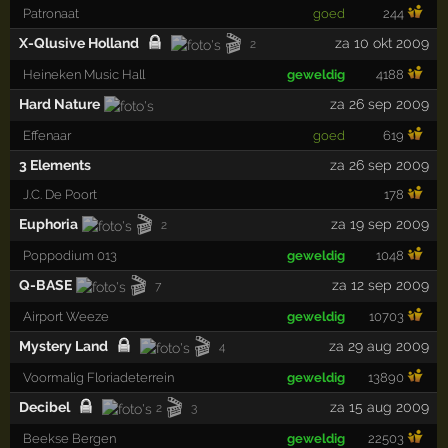
Patronaat
goed
244
🎬
X-Qlusive Holland
za 10 okt 2009
2
Heineken Music Hall
geweldig
4188
Hard Nature
za 26 sep 2009
Effenaar
goed
619
3 Elements
za 26 sep 2009
J.C. De Poort
178
🎬
Euphoria
za 19 sep 2009
2
Poppodium 013
geweldig
1048
🎬
Q-BASE
za 12 sep 2009
7
Airport Weeze
geweldig
10703
🎬
Mystery Land
za 29 aug 2009
4
Voormalig Floriadeterrein
geweldig
13890
🎬
Decibel
za 15 aug 2009
2
3
Beekse Bergen
geweldig
22503