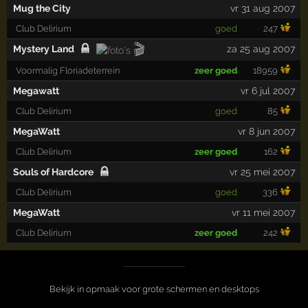
Mug the City
vr 31 aug 2007
Club Delirium
goed
247
🎬
Mystery Land
za 25 aug 2007
Voormalig Floriadeterrein
zeer goed
18959
Megawatt
vr 6 jul 2007
Club Delirium
goed
85
MegaWatt
vr 8 jun 2007
Club Delirium
zeer goed
162
Souls of Hardcore
vr 25 mei 2007
Club Delirium
goed
336
MegaWatt
vr 11 mei 2007
Club Delirium
zeer goed
242
Bekijk in opmaak voor grote schermen en desktops