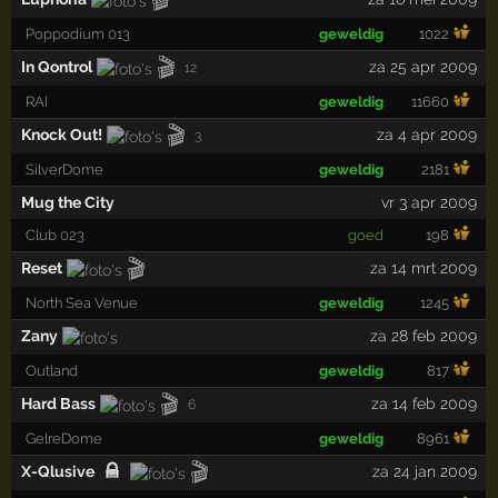
Poppodium 013
geweldig
1022
🎬
In Qontrol
za 25 apr 2009
12
RAI
geweldig
11660
🎬
Knock Out!
za 4 apr 2009
3
SilverDome
geweldig
2181
Mug the City
vr 3 apr 2009
Club 023
goed
198
🎬
Reset
za 14 mrt 2009
North Sea Venue
geweldig
1245
Zany
za 28 feb 2009
Outland
geweldig
817
🎬
Hard Bass
za 14 feb 2009
6
GelreDome
geweldig
8961
🎬
X-Qlusive
za 24 jan 2009