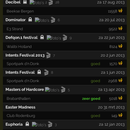
🎬
Decibel
za 17 aug 2013
2
28
Beekse Bergen
11558
🎬
Dominator
za 20 jul 2013
6
E3 Strand
9522
🎬
Defqon.1 festival
za 22 jun 2013
9
Walibi Holland
8124
🎬
Intents Festival 2013
zo 2 jun 2013
7
Sportpark d'n Donk
goed
1570
🎬
Intents Festival
za 1 jun 2013
8
Sportpark d'n Donk
goed
2968
🎬
Masters of Hardcore
za 13 apr 2013
5
Brabanthallen
zeer goed
5018
Easter Madness
zo 31 mrt 2013
Club Rodenburg
goed
149
🎬
Euphoria
za 12 jan 2013
3