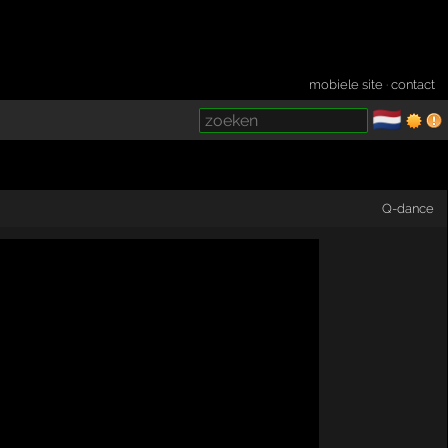
mobiele site
·
contact
🇳🇱
­
Q-dance