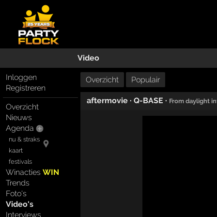
Video
Inloggen
Overzicht
Populair
Registreren
aftermovie
·
Q-BASE
·
From daylight i
Overzicht
Nieuws
Agenda
nu & straks
kaart
festivals
Winacties
WIN
Trends
Foto's
Video's
Interviews