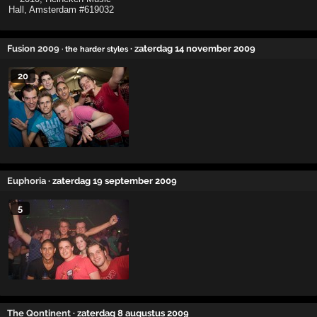
Fusion 2009
· zaterdag 14 november 2009
· the harder styles
20
Euphoria
· zaterdag 19 september 2009
5
The Qontinent
· zaterdag 8 augustus 2009