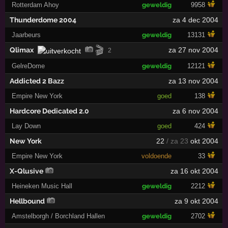
Rotterdam Ahoy
geweldig
9958
Thunderdome 2004
za 4 dec 2004
Jaarbeurs
geweldig
13131
🎬
Qlimax
za 27 nov 2004
2
GelreDome
geweldig
12121
Addicted 2 Bazz
za 13 nov 2004
Empire New York
goed
138
Hardcore Dedicated 2.0
za 6 nov 2004
Lay Down
goed
424
New York
22
/ za 23
okt 2004
Empire New York
voldoende
33
X-Qlusive
za 16 okt 2004
Heineken Music Hall
geweldig
2212
Hellbound
za 9 okt 2004
Amstelborgh / Borchland Hallen
geweldig
2702