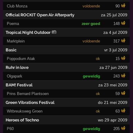
Club Monza
voldoende
90
Official ROCKIT Open Air Afterparty
za 25 jul 2009
Poema
zeer goed
148
Tropical Night Outdoor
za 4 jul 2009
Marktplein
voldoende
317
Basic
vr 3 jul 2009
Poppodium Atak
ok
15
Ruhr in love
za 27 jun 2009
Olgapark
geweldig
243
BAM! Festival
za 23 mei 2009
Prins Bernard Plantsoen
ok
59
Green Vibrations Festival
do 21 mei 2009
Witbreuksweg Groen
ok
63
Heroes of Techno
wo 29 apr 2009
P60
geweldig
205