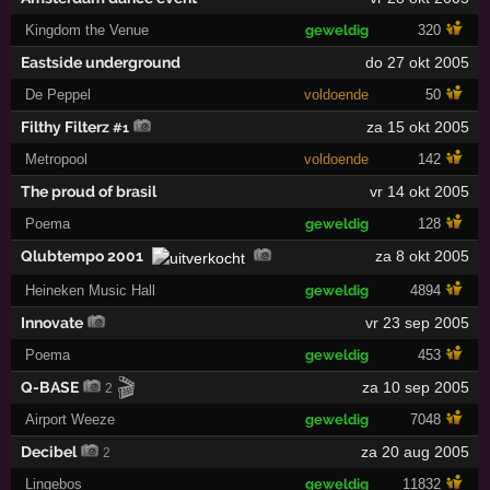
Kingdom the Venue
geweldig
320
Eastside underground
do 27 okt 2005
De Peppel
voldoende
50
Filthy Filterz
za 15 okt 2005
#1
Metropool
voldoende
142
The proud of brasil
vr 14 okt 2005
Poema
geweldig
128
Qlubtempo 2001
za 8 okt 2005
Heineken Music Hall
geweldig
4894
Innovate
vr 23 sep 2005
Poema
geweldig
453
🎬
Q-BASE
za 10 sep 2005
2
Airport Weeze
geweldig
7048
Decibel
za 20 aug 2005
2
Lingebos
geweldig
11832