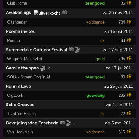
Club Home
zeer goed
35
Awakenings
za 26 nov 2011
Gashouder
voldoende
734
Poema invites
za 15 okt 2011
Poema
ok
83
🎬
Summerlake Outdoor Festival
za 17 sep 2011
Wijkpark Molenvliet
goed
795
🎬
Gem in the open
zo 17 jul 2011
2
SOIA - Strand Oog in Al
zeer goed
80
Ruhr in Love
za 25 jun 2011
Olgapark
geweldig
235
Solid Grooves
wo 1 jun 2011
Tivoli de Helling
ok
72
🎬
Bevrijdingsdag Enschede
do 5 mei 2011
2
Van Heekplein
voldoende
315