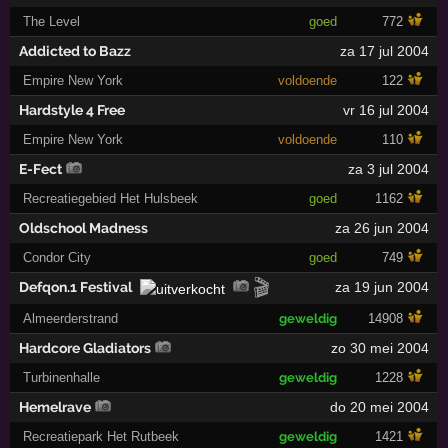
The Level
goed
772
Addicted to Bazz
za 17 jul 2004
Empire New York
voldoende
122
Hardstyle 4 Free
vr 16 jul 2004
Empire New York
voldoende
110
E-Fect
za 3 jul 2004
Recreatiegebied Het Hulsbeek
goed
1162
Oldschool Madness
za 26 jun 2004
Condor City
goed
749
🎬
Defqon.1 Festival
za 19 jun 2004
Almeerderstrand
geweldig
14908
Hardcore Gladiators
zo 30 mei 2004
Turbinenhalle
geweldig
1228
Hemelrave
do 20 mei 2004
Recreatiepark Het Rutbeek
geweldig
1421