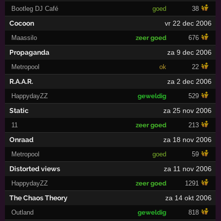
Bootleg DJ Café
goed
38
Cocoon
vr 22 dec 2006
Maassilo
zeer goed
676
Propaganda
za 9 dec 2006
Metropool
ok
22
R.A.A.R.
za 2 dec 2006
HappydayZZ
geweldig
529
Static
za 25 nov 2006
11
zeer goed
213
Onraad
za 18 nov 2006
Metropool
goed
59
Distorted views
za 11 nov 2006
HappydayZZ
zeer goed
1291
The Chaos Theory
za 14 okt 2006
Outland
geweldig
818