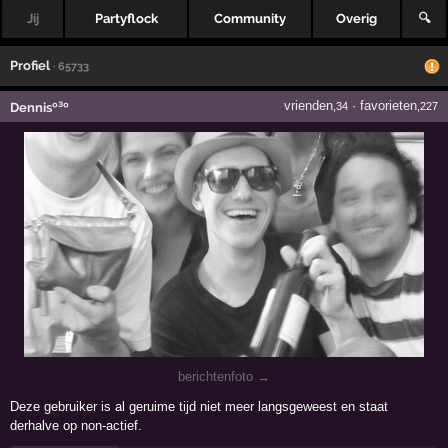
Jij
Partyflock
Community
Overig
🔍
Profiel
· 65733
vrienden
·
favorieten
Dennisº³º
,34
,227
berichtenfoto →
Deze gebruiker is al geruime tijd niet meer langsgeweest en staat
derhalve op non-actief.