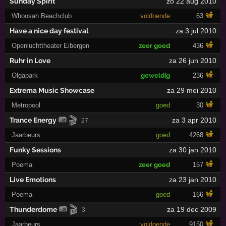
Sunday Spirit
zo 22 aug 2010
Whoosah Beachclub
voldoende
63
Have a nice day festival
za 3 jul 2010
Openluchttheater Eibergen
zeer goed
436
Ruhr in Love
za 26 jun 2010
Olgapark
geweldig
236
Extrema Music Showcase
za 29 mei 2010
Metropool
goed
30
🎬
Trance Energy
za 3 apr 2010
27
Jaarbeurs
goed
4268
Funky Sessions
za 30 jan 2010
Poema
zeer goed
157
Live Emotions
za 23 jan 2010
Poema
goed
166
🎬
Thunderdome
za 19 dec 2009
3
Jaarbeurs
voldoende
9150