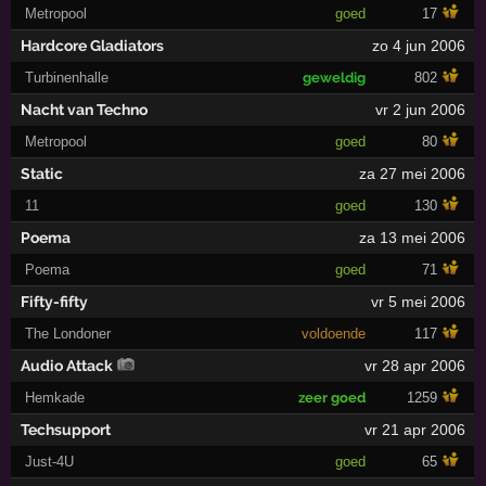
Metropool
goed
17
Hardcore Gladiators
zo 4 jun 2006
Turbinenhalle
geweldig
802
Nacht van Techno
vr 2 jun 2006
Metropool
goed
80
Static
za 27 mei 2006
11
goed
130
Poema
za 13 mei 2006
Poema
goed
71
Fifty-fifty
vr 5 mei 2006
The Londoner
voldoende
117
Audio Attack
vr 28 apr 2006
Hemkade
zeer goed
1259
Techsupport
vr 21 apr 2006
Just-4U
goed
65