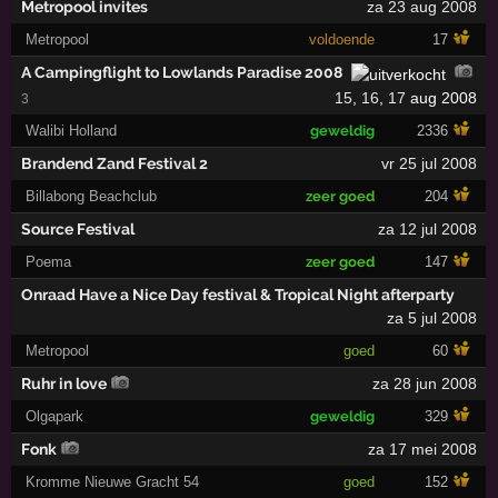
Metropool invites
za 23 aug 2008
Metropool
voldoende
17
A Campingflight to Lowlands Paradise 2008
15
,
16
,
17
aug 2008
3
Walibi Holland
geweldig
2336
Brandend Zand Festival 2
vr 25 jul 2008
Billabong Beachclub
zeer goed
204
Source Festival
za 12 jul 2008
Poema
zeer goed
147
Onraad Have a Nice Day festival & Tropical Night afterparty
za 5 jul 2008
Metropool
goed
60
Ruhr in love
za 28 jun 2008
Olgapark
geweldig
329
Fonk
za 17 mei 2008
Kromme Nieuwe Gracht 54
goed
152