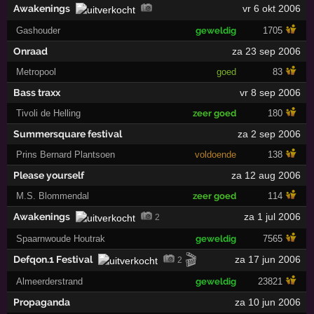
Awakenings
vr 6 okt 2006
Gashouder
geweldig
1705
Onraad
za 23 sep 2006
Metropool
goed
83
Bass traxx
vr 8 sep 2006
Tivoli de Helling
zeer goed
180
Summersquare festival
za 2 sep 2006
Prins Bernard Plantsoen
voldoende
138
Please yourself
za 12 aug 2006
M.S. Blommendal
zeer goed
114
Awakenings
za 1 jul 2006
2
Spaarnwoude Houtrak
geweldig
7565
🎬
Defqon.1 Festival
za 17 jun 2006
2
Almeerderstrand
geweldig
23821
Propaganda
za 10 jun 2006