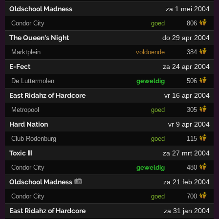
Oldschool Madness
za 1 mei 2004
Condor City
goed
806
The Queen's Night
do 29 apr 2004
Marktplein
voldoende
384
E-Fect
za 24 apr 2004
De Luttermolen
geweldig
506
East Ridahz of Hardcore
vr 16 apr 2004
Metropool
goed
305
Hard Nation
vr 9 apr 2004
Club Rodenburg
goed
115
Toxic Ⅲ
za 27 mrt 2004
Condor City
geweldig
480
Oldschool Madness
za 21 feb 2004
Condor City
goed
700
East Ridahz of Hardcore
za 31 jan 2004