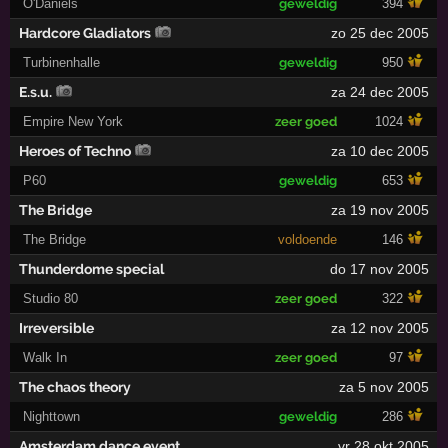
O'Daniels
geweldig
394
Hardcore Gladiators
zo 25 dec 2005
Turbinenhalle
geweldig
950
E.s.u.
za 24 dec 2005
Empire New York
zeer goed
1024
Heroes of Techno
za 10 dec 2005
P60
geweldig
653
The Bridge
za 19 nov 2005
The Bridge
voldoende
146
Thunderdome special
do 17 nov 2005
Studio 80
zeer goed
322
Irreversible
za 12 nov 2005
Walk In
zeer goed
97
The chaos theory
za 5 nov 2005
Nighttown
geweldig
286
Amsterdam dance event
vr 28 okt 2005