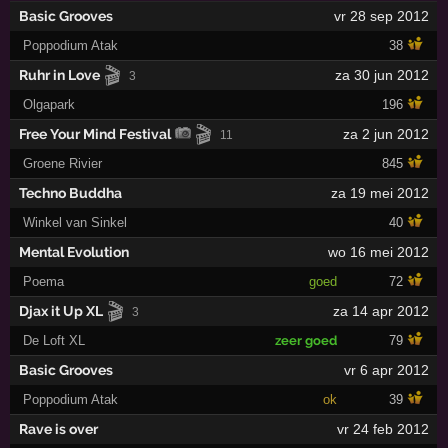
Basic Grooves
vr 28 sep 2012
Poppodium Atak
38
🎬
Ruhr in Love
za 30 jun 2012
3
Olgapark
196
🎬
Free Your Mind Festival
za 2 jun 2012
11
Groene Rivier
845
Techno Buddha
za 19 mei 2012
Winkel van Sinkel
40
Mental Evolution
wo 16 mei 2012
Poema
goed
72
🎬
Djax it Up XL
za 14 apr 2012
3
De Loft XL
zeer goed
79
Basic Grooves
vr 6 apr 2012
Poppodium Atak
ok
39
Rave is over
vr 24 feb 2012