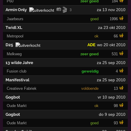
P60
zeer goed
184
🎬
Armin Only
za 13 nov 2010
3
Jaarbeurs
goed
1996
Twidl XL
za 23 okt 2010
Metropool
ok
66
D25
ADE
wo 20 okt 2010
Melkweg
zeer goed
531
13 wilde Jahre
za 25 sep 2010
Fusion club
geweldig
4
Manifestival
za 25 sep 2010
Creatieve Fabriek
voldoende
13
Gogbot
vr 10 sep 2010
Oude Markt
ok
98
Gogbot
do 9 sep 2010
Oude Markt
goed
93