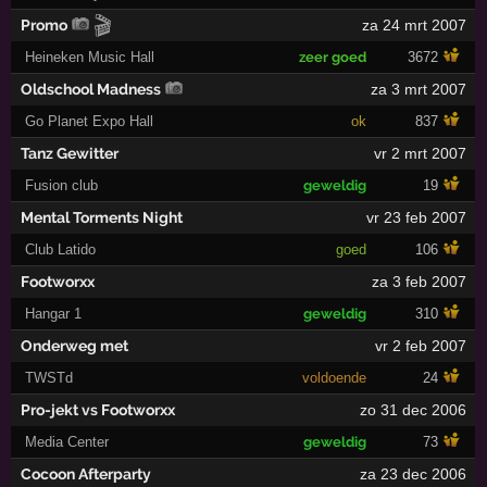
🎬
Promo
za 24 mrt 2007
Heineken Music Hall
zeer goed
3672
Oldschool Madness
za 3 mrt 2007
Go Planet Expo Hall
ok
837
Tanz Gewitter
vr 2 mrt 2007
Fusion club
geweldig
19
Mental Torments Night
vr 23 feb 2007
Club Latido
goed
106
Footworxx
za 3 feb 2007
Hangar 1
geweldig
310
Onderweg met
vr 2 feb 2007
TWSTd
voldoende
24
Pro-jekt vs Footworxx
zo 31 dec 2006
Media Center
geweldig
73
Cocoon Afterparty
za 23 dec 2006