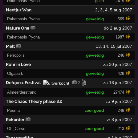
Raketbasis Pydna
goed
2419
Neetjur Wan
2
,
3
,
4
,
5
aug 2007
Raketbasis Pydna
geweldig
569
Nature One
do 2 aug 2007
Raketbasis Pydna
geweldig
1987
Melt
13
,
14
,
15
jul 2007
Ferropolis
geweldig
246
Ruhr in Love
za 30 jun 2007
Olgapark
geweldig
428
🎬
Defqon.1 Festival
za 16 jun 2007
2
Almeerderstrand
geweldig
27474
The Chaos Theory phase 8.0
za 9 jun 2007
Poema
zeer goed
249
Rekorder
vr 8 jun 2007
Off_Corso
zeer goed
213
Tanz gewitter
vr 1 jun 2007