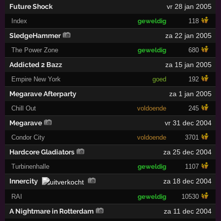
Future Shock
vr 28 jan 2005
Index
geweldig
118
SledgeHammer
za 22 jan 2005
The Power Zone
geweldig
680
Addicted 2 Bazz
za 15 jan 2005
Empire New York
goed
192
Megarave Afterparty
za 1 jan 2005
Chill Out
voldoende
245
Megarave
vr 31 dec 2004
Condor City
voldoende
3701
Hardcore Gladiators
za 25 dec 2004
Turbinenhalle
geweldig
1107
Innercity
za 18 dec 2004
RAI
geweldig
10530
A Nightmare in Rotterdam
za 11 dec 2004