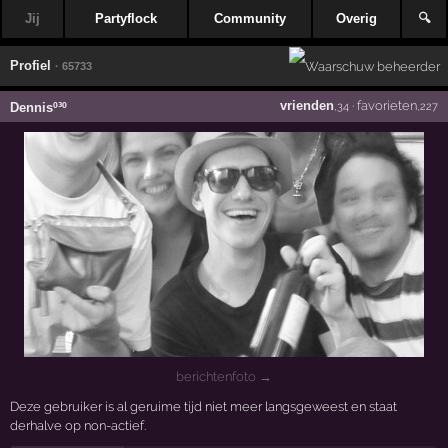
Jij
Partyflock
Community
Overig
🔍
Profiel
· 65733
vrienden
·
favorieten
Dennisº³º
,34
,227
berichtenfoto →
Deze gebruiker is al geruime tijd niet meer langsgeweest en staat
derhalve op non-actief.