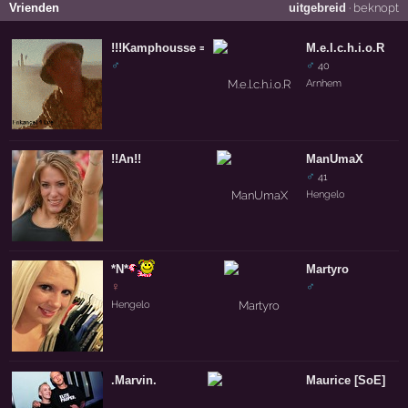
Vrienden
uitgebreid
·
beknopt
!!!Kamphousse =/\=
M.e.l.c.h.i.o.R
♂
♂
40
Arnhem
!!An!!
ManUmaX
♂
41
Hengelo
*N*
Martyro
♀
♂
Hengelo
.Marvin.
Maurice [SoE]