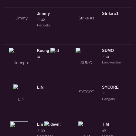
Jimmy
Strike #1
♂
40
Hengelo
Koeng
SUMO
♂
41
41
Leeuwarden
L!N
SYCORE
♂
Hengelo
Lin
T!M
♀
39
40
Roermond
Utrecht