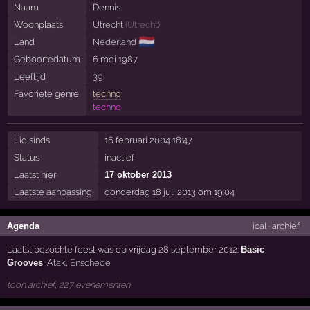
Naam
Dennis
Woonplaats
Utrecht
(
Utrecht
)
🇳🇱
Land
Nederland
Geboortedatum
6 mei 1987
Leeftijd
39
Favoriete genre
techno
techno
Lid sinds
16 februari 2004 18:47
Status
inactief
Laatst hier
17 oktober 2013
Laatste aanpassing
donderdag 18 juli 2013 om 19:04
Agenda
ical
·
archief
Laatst bezochte feest was op vrijdag 28 september 2012:
Basic
Grooves
,
Atak
,
Enschede
toon archief, 227 evenementen