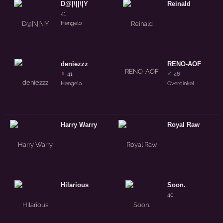
D@|\||\|Y
Reinald
41
Hengelo
deniezzz
RENO-AOF
♀
♂
41
46
Hengelo
Overdinkel
Harry Warry
Royal Raw
Hilarious
Soon.
40