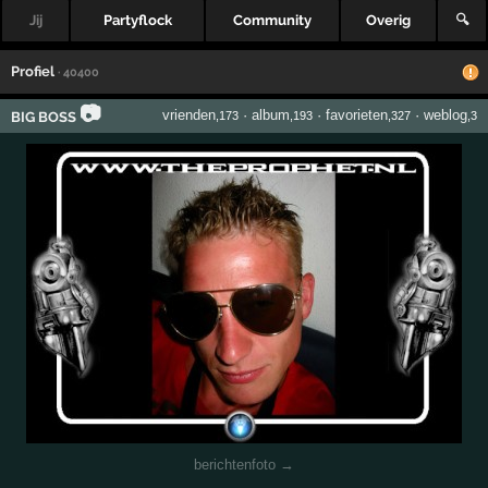
Jij
Partyflock
Community
Overig
🔍
Profiel
· 40400
📷
vrienden
·
album
·
favorieten
·
weblog
BIG BOSS
,173
,193
,327
,3
berichtenfoto →