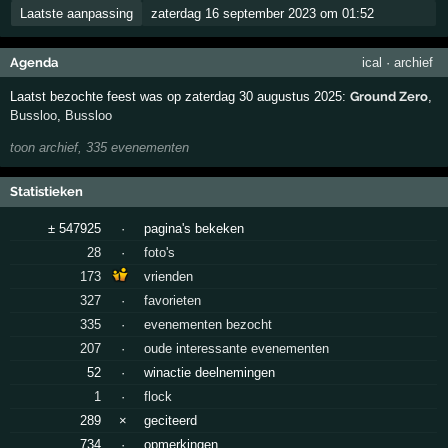
Laatste aanpassing
zaterdag 16 september 2023 om 01:52
Agenda
ical
·
archief
Laatst bezochte feest was op zaterdag 30 augustus 2025:
Ground Zero
,
Bussloo
,
Bussloo
toon archief, 335 evenementen
Statistieken
± 547925
·
pagina's bekeken
28
·
foto's
173
vrienden
327
·
favorieten
335
·
evenementen bezocht
207
·
oude interessante evenementen
52
·
winactie deelnemingen
1
·
flock
289
×
geciteerd
734
·
opmerkingen