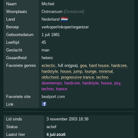
Naam
Michiel
Woonplaats
Ootmarsum
(
Overijssel
)
🇳🇱
Land
Nederland
Beroep
verkoper/inkoper/organizer
Geboortedatum
1 juli 1981
Leeftijd
45
Geslacht
man
Geaardheid
hetero
Favoriete genres
eclectic
, full on(goa),
goa
,
hard house
,
hardcore
,
hardstyle
,
house
,
jump
,
lounge
,
minimal
,
oldschool
,
progressive trance
,
techno
downtempo, hardcore, hardstyle, house, psy,
techno, trance
Favoriete site
beatport.com
Link
Lid sinds
3 november 2003 18:38
Status
actief
Laatst hier
6 juli 2026