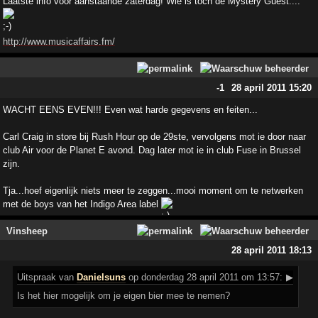
Laatste info voor aanstaande zaterdag! Wie is toch de Mystery Guest....
http://www.musicaffairs.fm/
-1
28 april 2011 15:20
WACHT EENS EVEN!!! Even wat harde gegevens en feiten...
Carl Craig in store bij Rush Hour op de 29ste, vervolgens mot ie door naar
club Air voor de Planet E avond. Dag later mot ie in club Fuse in Brussel
zijn.
Tja...hoef eigenlijk niets meer te zeggen...mooi moment om te netwerken
met de boys van het Indigo Area label
Vinsheep
28 april 2011 18:13
Uitspraak
van
Danielsuns
op donderdag 28 april 2011 om 13:57:
▶
Is het hier mogelijk om je eigen bier mee te nemen?