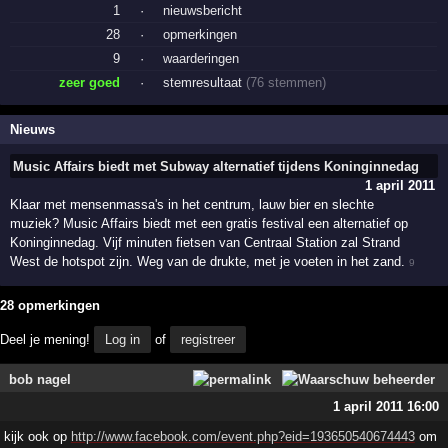
1
·
nieuwsbericht
28
·
opmerkingen
9
·
waarderingen
zeer goed
·
stemresultaat
(76 stemmen)
Nieuws
Music Affairs biedt met Subway alternatief tijdens Koninginnedag
1 april 2011
Klaar met mensenmassa's in het centrum, lauw bier en slechte
muziek? Music Affairs biedt met een gratis festival een alternatief op
Koninginnedag. Vijf minuten fietsen van Centraal Station zal Strand
West de hotspot zijn. Weg van de drukte, met je voeten in het zand.
9
28 opmerkingen
Deel je mening!
Log in
of
registreer
bob nagel
1 april 2011 16:00
kijk ook op
http://www.facebook.com/event.php?eid=193650540674443
om