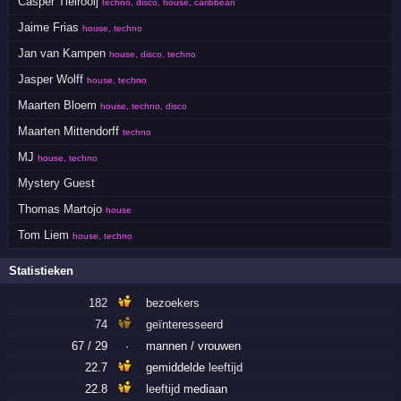
Casper Tielrooij
techno, disco, house, caribbean
Jaime Frias
house, techno
Jan van Kampen
house, disco, techno
Jasper Wolff
house, techno
Maarten Bloem
house, techno, disco
Maarten Mittendorff
techno
MJ
house, techno
Mystery Guest
Thomas Martojo
house
Tom Liem
house, techno
Statistieken
182
bezoekers
74
geïnteresseerd
67 / 29
·
mannen / vrouwen
22.7
gemiddelde
leeftijd
22.8
leeftijd
mediaan