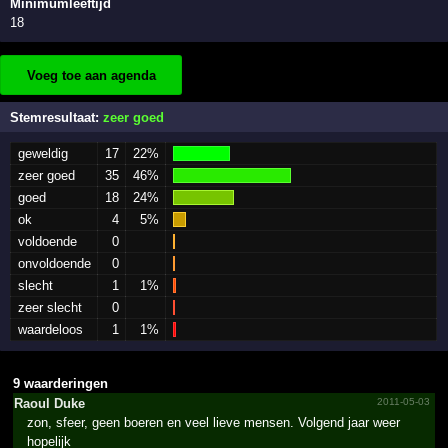
Minimumleeftijd
18
Voeg toe aan agenda
Stemresultaat:
zeer goed
geweldig
17
22%
zeer goed
35
46%
goed
18
24%
ok
4
5%
voldoende
0
onvoldoende
0
slecht
1
1%
zeer slecht
0
waardeloos
1
1%
9 waarderingen
Raoul Duke
2011-05-03
zon, sfeer, geen boeren en veel lieve mensen. Volgend jaar weer
hopelijk