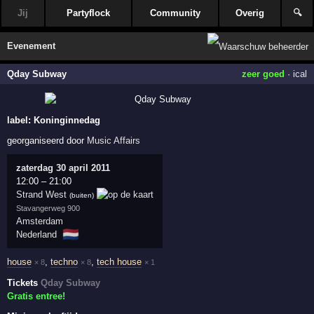
Jij
Partyflock
Community
Overig
🔍
Evenement
Qday Subway
zeer goed
·
ical
label:
Koninginnedag
georganiseerd door
Music Affairs
zaterdag 30 april 2011
12:00
–
21:00
Strand West
(buiten)
Stavangerweg 900
Amsterdam
🇳🇱
Nederland
house
,
techno
,
tech house
× 8
× 8
× 1
Tickets
Qday Subway
Gratis entree!