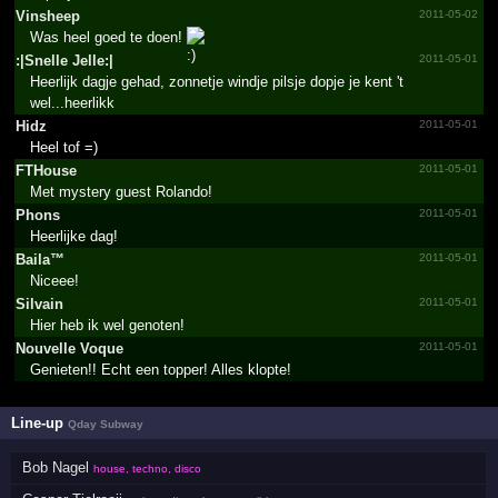
Vinsheep
2011-05-02
Was heel goed te doen!
:|Snelle Jelle:|
2011-05-01
Heerlijk dagje gehad, zonnetje windje pilsje dopje je kent 't
wel...heerlikk
Hidz
2011-05-01
Heel tof =)
FTHouse
2011-05-01
Met mystery guest Rolando!
Phons
2011-05-01
Heerlijke dag!
Baila™
2011-05-01
Niceee!
Silvain
2011-05-01
Hier heb ik wel genoten!
Nouvelle Voque
2011-05-01
Genieten!! Echt een topper! Alles klopte!
Line-up
Qday Subway
Bob Nagel
house, techno, disco